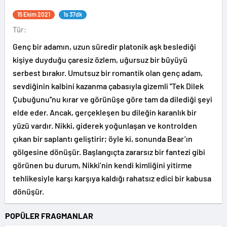
15 Ekim 2021
1s 37dk
Tür:
Genç bir adamın, uzun süredir platonik aşk beslediği
kişiye duyduğu çaresiz özlem, uğursuz bir büyüyü
serbest bırakır. Umutsuz bir romantik olan genç adam,
sevdiğinin kalbini kazanma çabasıyla gizemli ''Tek Dilek
Çubuğunu''nu kırar ve görünüşe göre tam da dilediği şeyi
elde eder. Ancak, gerçekleşen bu dileğin karanlık bir
yüzü vardır. Nikki, giderek yoğunlaşan ve kontrolden
çıkan bir saplantı geliştirir; öyle ki, sonunda Bear’ın
gölgesine dönüşür. Başlangıçta zararsız bir fantezi gibi
görünen bu durum, Nikki’nin kendi kimliğini yitirme
tehlikesiyle karşı karşıya kaldığı rahatsız edici bir kabusa
dönüşür.
POPÜLER FRAGMANLAR