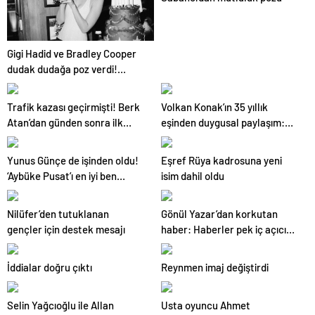
Gigi Hadid ve Bradley Cooper
dudak dudağa poz verdi!
Aşıkların karesi gündem oldu
Trafik kazası geçirmişti! Berk
Volkan Konak’ın 35 yıllık
Atan’dan günden sonra ilk
eşinden duygusal paylaşım:
fotoğraf geldi
Sensiz eksik kaldım
Yunus Günçe de işinden oldu!
Eşref Rüya kadrosuna yeni
‘Aybüke Pusat’ı en iyi ben
isim dahil oldu
anlarım’
Nilüfer’den tutuklanan
Gönül Yazar’dan korkutan
gençler için destek mesajı
haber: Haberler pek iç açıcı
değil
İddialar doğru çıktı
Reynmen imaj değiştirdi
Selin Yağcıoğlu ile Allan
Usta oyuncu Ahmet