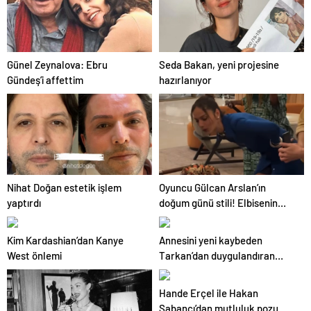
Yazılımı
Günel Zeynalova: Ebru
Seda Bakan, yeni projesine
Gündeş’i affettim
hazırlanıyor
Nihat Doğan estetik işlem
Oyuncu Gülcan Arslan’ın
yaptırdı
doğum günü stili! Elbisenin
düğmelerini kapatmadı
Kim Kardashian’dan Kanye
Annesini yeni kaybeden
West önlemi
Tarkan’dan duygulandıran
paylaşım! Konserde
yaşananları ilk kez anlattı
Hande Erçel ile Hakan
Sabancı’dan mutluluk pozu