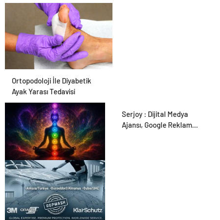
Forumu Burada
Ortopodoloji İle Diyabetik
Ayak Yarası Tedavisi
Serjoy : Dijital Medya
Ajansı, Google Reklam
Ajansı, SEO Ajansı ve Web
Tasarım Ajansı
Zihnin Gizemli Sınırları ve
Ötesi : Nasılnedir.com