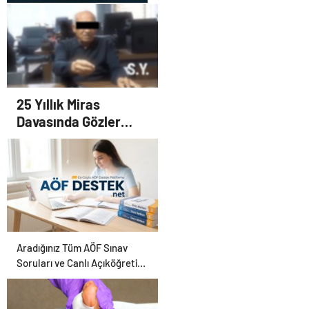
UETDS Nedir ? Uetds.com
İle Akıllı Dijital Taşımacılık
Yazılımı
25 Yıllık Miras
Davasında Gözler
Temmuz Ayındaki
Karar Duruşmasına
Çevrildi
Aradığınız Tüm AÖF Sınav
Soruları ve Canlı Açıköğretim
Forumu Burada