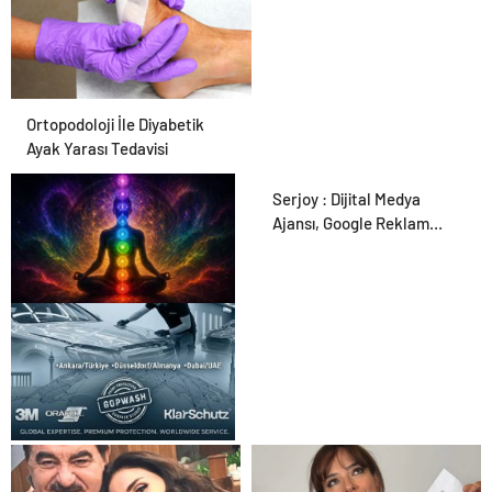
Ortopodoloji İle Diyabetik
Ayak Yarası Tedavisi
Serjoy : Dijital Medya
Ajansı, Google Reklam
Ajansı, SEO Ajansı ve Web
Tasarım Ajansı
Zihnin Gizemli Sınırları ve
Ötesi : Nasılnedir.com
UETDS Nedir ? Uetds.com
İle Akıllı Dijital Taşımacılık