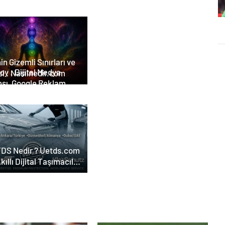
in Gizemli Sınırları ve
tal Medya
i : Nasılnedir.com
nsı, Google Reklam
nsı, SEO Ajansı ve Web
arım Ajansı
DS Nedir ? Uetds.com
Akıllı Dijital Taşımacılık
lımı