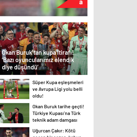
a
hazır 
Okan Buruk’tan kupa itirafı!
‘Bazı oyuncularımız elendik
diye düşündü’
Süper Kupa eşleşmeleri
ve Avrupa Ligi yolu belli
oldu!
Okan Buruk tarihe geçti!
Türkiye Kupası’na Türk
teknik adam damgası
Uğurcan Çakır: Kötü