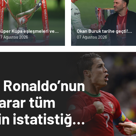
Süper Kupa eşleşmeleri ve
Okan Buruk tarihe geçti!
vrupa Ligi yolu belli oldu!
Türkiye Kupası’na Türk
7 Ağustos 2026
07 Ağustos 2026
teknik adam damgası
o Ronaldo’nun
zarar tüm
n istatistiğini
!