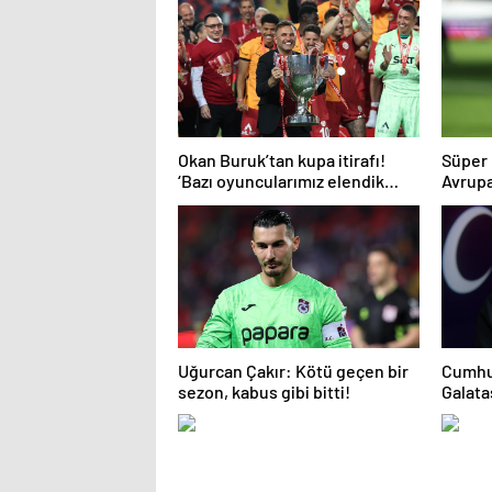
Okan Buruk’tan kupa itirafı!
Süper 
‘Bazı oyuncularımız elendik
Avrupa 
diye düşündü’
Uğurcan Çakır: Kötü geçen bir
Cumhu
sezon, kabus gibi bitti!
Galata