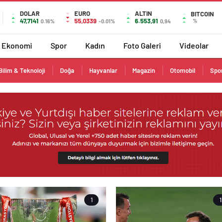
DOLAR
EURO
ALTIN
BITCOIN
47,7141
55,0339
6.553,91
%
0.16%
-0.01%
0,94
Ekonomi
Spor
Kadın
Foto Galeri
Videolar
Bilim & Teknoloji
Doğa
Hayvanlar
Magazin
Otomobil
Spo
1
1