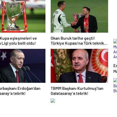
Kupa eşleşmeleri ve
Okan Buruk tarihe geçti!
Ligi yolu belli oldu!
Türkiye Kupası’na Türk teknik
adam damgası
Er
M
A
A
rbaşkanı Erdoğan’dan
TBMM Başkanı Kurtulmuş’tan
H
saray’a tebrik!
Galatasaray’a tebrik!
Şi
Fa
D