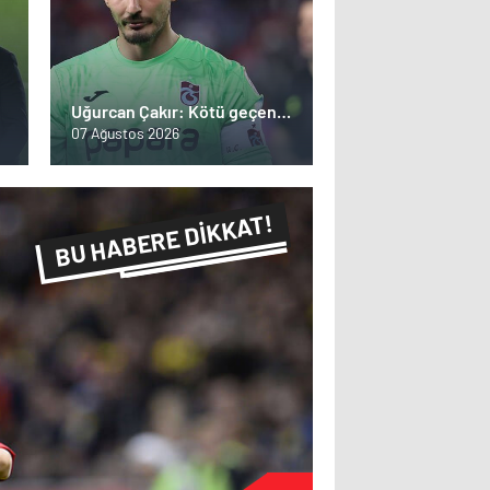
Uğurcan Çakır: Kötü geçen
bir sezon, kabus gibi bitti!
07 Ağustos 2026
BU HABERE DİKKAT!
FLAŞ FLAŞ...
SON DAKİKA
Amaz
örümc
esrare
dünyal