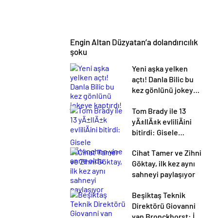
Engin Altan Düzyatan’a dolandırıcılık
şoku
Yeni aşka yelken
açtı! Danla Bilic bu
kez gönlünü jokeye
kaptırdı!
Tom Brady ile 13
yÄ±llÄ±k evliliÄini
bitirdi: Gisele
BÃ¼nchen yine
Cihat Tamer ve Zihni
anne oldu
Göktay, ilk kez aynı
sahneyi paylaşıyor
Beşiktaş Teknik
Direktörü Giovanni
van Bronckhorst: İki