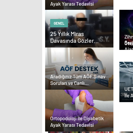
Ayak Yarası Tedavisi
GENEL
25 Yıllık Miras
Zihn
Davasında Gözler
Serjoy : Diji
Ötes
Temmuz Ayındaki
Aja
Karar Duruşmasına
Aja
Çevrildi
Tas
Aradığınız Tüm AÖF Sınav
Soruları ve Canlı
UET
Açıköğretim Forumu
İle 
Burada
Yazı
Ortopodoloji İle Diyabetik
Ayak Yarası Tedavisi