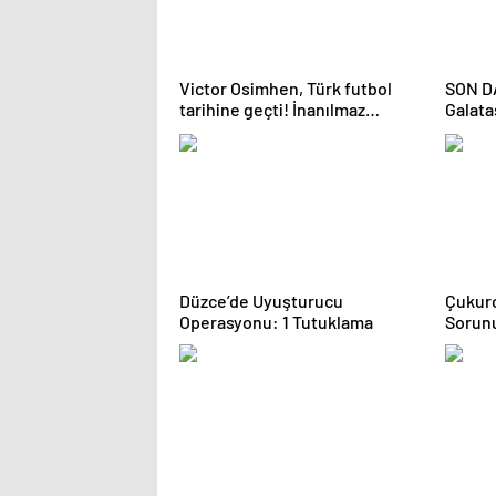
Victor Osimhen, Türk futbol
SON DAKİKA |
tarihine geçti! İnanılmaz
Galata
performans
Düzce’de Uyuşturucu
Çukurc
Operasyonu: 1 Tutuklama
Sorun