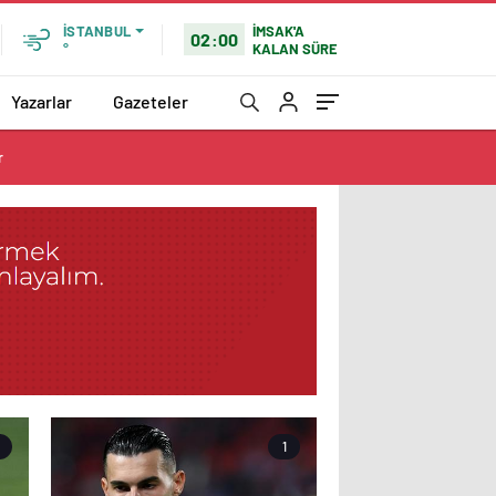
İMSAK'A
İSTANBUL
02:00
KALAN SÜRE
°
Yazarlar
Gazeteler
r
1