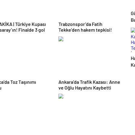
G
Ba
 Türkiye Kupası
Trabzonspor’da Fatih
B
saray’ın! Finalde 3 gol
Tekke’den hakem tepkisi!
Ha
K
Ha
T
a’da Toz Taşınımı
Ankara’da Trafik Kazası: Anne
İs
u
ve Oğlu Hayatını Kaybetti