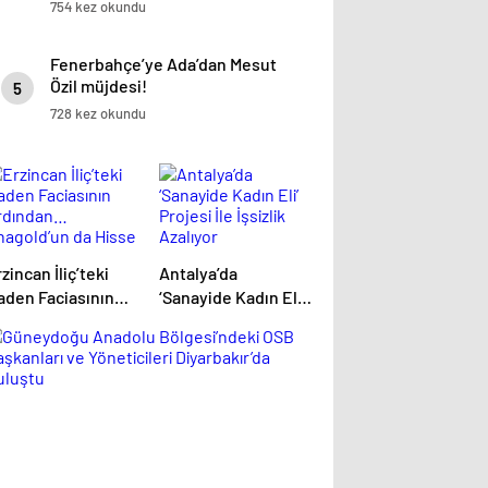
754 kez okundu
Fenerbahçe’ye Ada’dan Mesut
Özil müjdesi!
5
728 kez okundu
zincan İliç’teki
Antalya’da
aden Faciasının
‘Sanayide Kadın Eli’
rdından…
Projesi İle İşsizlik
nagold’un da
Azalıyor
isse Sahibi Olduğu
rket Artvin’de
aliyetlerine
evam Ediyor