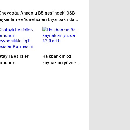
üneydoğu Anadolu Bölgesi’ndeki OSB
şkanları ve Yöneticileri Diyarbakır’da
uluştu
taylı Besiciler,
Halkbank’ın öz
amunun
kaynakları yüzde
yvancılıkla İlgili
42,9 arttı
esisler Kurmasını
tiyor