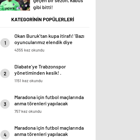
geçen bir sezon, kabus
gibi bitti!
KATEGORİNİN POPÜLERLERİ
Okan Buruk’tan kupa itirafı! ‘Bazı
oyuncularımız elendik diye
1
düşündü’
4355 kez okundu
Diabate’ye Trabzonspor
yönetiminden kesik! .
2
1151 kez okundu
Maradona için futbol maçlarında
anma törenleri yapılacak
3
757 kez okundu
Maradona için futbol maçlarında
anma törenleri yapılacak
4