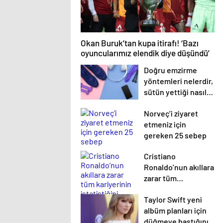
Okan Buruk’tan kupa itirafı! ‘Bazı
oyuncularımız elendik diye düşündü’
Doğru emzirme
yöntemleri nelerdir,
sütün yettiği nasıl
anlaşılır?
Norveç’i ziyaret
etmeniz için
gereken 25 sebep
Cristiano
Ronaldo’nun akıllara
zarar tüm
kariyerinin
Taylor Swift yeni
istatistiğini çıkardık
albüm planları için
!
düğmeye bastığını