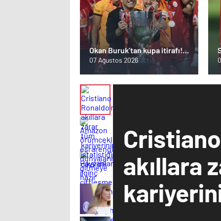
Okan Buruk’tan kupa itirafı!
‘Bazı oyuncularımız elendik
A
07 Ağustos 2026
0
diye düşündü’
Cristian
akıllara 
kariyerini
çıkardık 