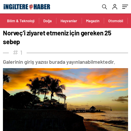
Bilim & Teknoloji
Doğa
Hayvanlar
Magazin
Otomobil
Norveç’i ziyaret etmeniz için gereken 25
sebep
1
Galerinin giriş yazısı burada yayınlanabilmektedir.