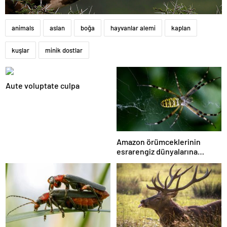
animals
aslan
boğa
hayvanlar alemi
kaplan
kuşlar
minik dostlar
Aute voluptate culpa
Amazon örümceklerinin
esrarengiz dünyalarına
gitmeye hazır olun.