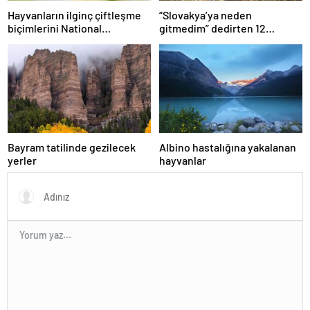
Hayvanların ilginç çiftleşme
“Slovakya’ya neden
biçimlerini National
gitmedim” dedirten 12
Geographic görüntüledi.
fotoğraf
Bayram tatilinde gezilecek
Albino hastalığına yakalanan
yerler
hayvanlar