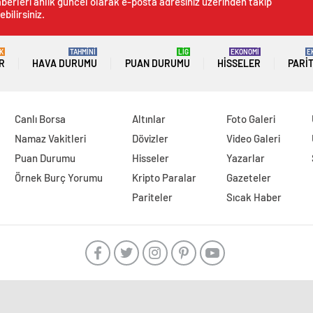
berleri anlık güncel olarak e-posta adresiniz üzerinden takip
ebilirsiniz.
K
TAHMİNİ
LİG
EKONOMİ
E
R
HAVA DURUMU
PUAN DURUMU
HISSELER
PARI
Canlı Borsa
Altınlar
Foto Galeri
Namaz Vakitleri
Dövizler
Video Galeri
Puan Durumu
Hisseler
Yazarlar
Örnek Burç Yorumu
Kripto Paralar
Gazeteler
Pariteler
Sıcak Haber