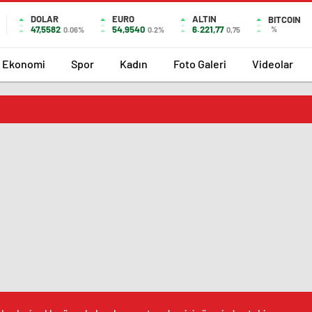
DOLAR
EURO
ALTIN
BITCOIN
47,5582
54,9540
6.221,77
%
0.06%
0.2%
0,75
Ekonomi
Spor
Kadın
Foto Galeri
Videolar