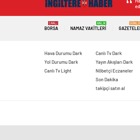
Ha
ed
CANLI
ANLIK
GÜNLÜ
BORSA
NAMAZ VAKITLERI
GAZETELE
Hava Durumu Dark
Canlı Tv Dark
Yol Durumu Dark
Yayın Akışları Dark
Canlı Tv Light
Nöbetçi Eczaneler
Son Dakika
takipçi satın al