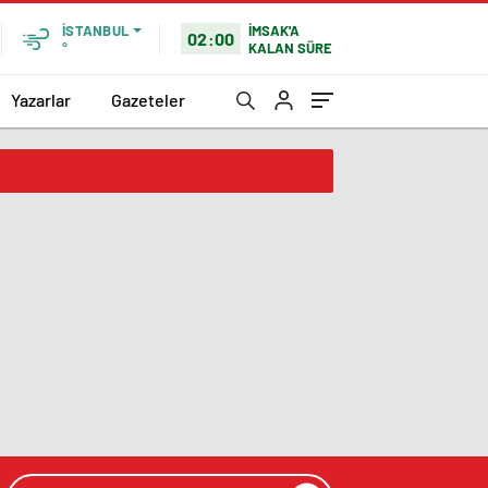
İMSAK'A
İSTANBUL
02:00
KALAN SÜRE
°
Yazarlar
Gazeteler