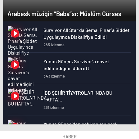
Arabesk müziğin “Baba”sı: Müslüm Gürses
Survivor All Star’da Sema, Pınar’a Şiddet
Uygulayınca Diskalifiye Edildi
285 izlenme
Yunus Günçe, Survivor’a davet
edilmediğini iddia etti
343 izlenme
İBB ŞEHİR TİYATROLARI’NDA BU
HAFTA!..
281 izlenme
Yunus Günçe’den çok konuşulacak
Survivor çıkışı: Davet edilmeme rağmen
HABER
videolarımdan dolayı beni almadılar
306 izlenme