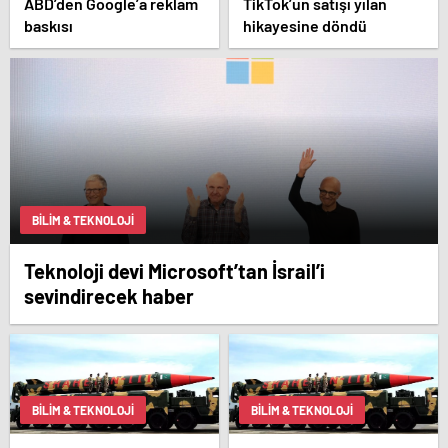
ABD’den Google’a reklam
TikTok’un satışı yılan
baskısı
hikayesine döndü
BILIM & TEKNOLOJI
Teknoloji devi Microsoft’tan İsrail’i
sevindirecek haber
BILIM & TEKNOLOJI
BILIM & TEKNOLOJI