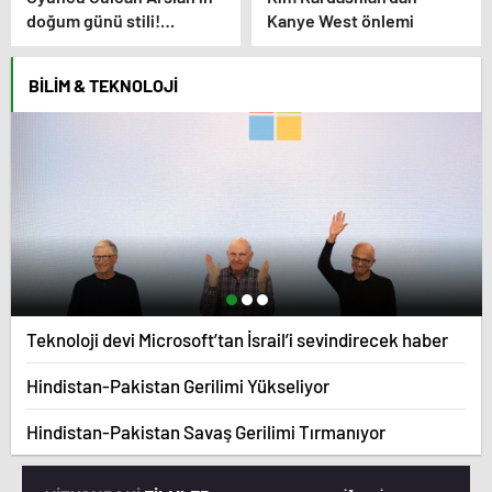
doğum günü stili!
Kanye West önlemi
Elbisenin düğmelerini
kapatmadı
BILIM & TEKNOLOJI
Teknoloji devi Microsoft’tan İsrail’i sevindirecek haber
Hindistan-Pakistan Gerilimi Yükseliyor
Hindistan-Pakistan Savaş Gerilimi Tırmanıyor