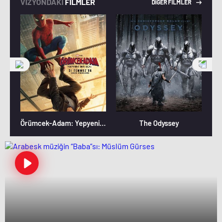
VİZYONDAKİ
FİLMLER
DİĞER FİLMLER
Örümcek-Adam: Yepyeni Bir Gün
The Odyssey