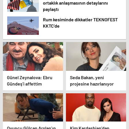
ortaklık anlaşmasının detaylarını
paylaştı
Rum kesiminde dikkatler TEKNOFEST
KKTC’de
Günel Zeynalova: Ebru
Seda Bakan, yeni
Gündeş’i affettim
projesine hazırlanıyor
Oyuncu Gülcan Arslan’ın
Kim Kardashian’dan