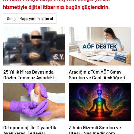
hizmetiyle dijital itibarınızı bugün güçlendirin.
Google Maps yorum satın al
25 Yıllık Miras Davasında
Aradığınız Tüm AÖF Sınav
Gözler Temmuz Ayındaki
Soruları ve Canlı Açıköğretim
Karar Duruşmasına Çevrildi
Forumu Burada
Ortopodoloji İle Diyabetik
Zihnin Gizemli Sınırları ve
Ayak Yarası Tedavisi
Ötesi : Nasılnedir.com