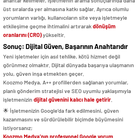
anahtar kelimeler, işletmenin arama sonuçlarında daha
üst sıralarda yer almasına katkı sağlar. Ayrıca olumlu
yorumların varlığı, kullanıcıların site veya işletmeyle
etkileşime geçme ihtimalini artırarak
dönüşüm
oranlarını (CRO)
yükseltir.
Sonuç: Dijital Güven, Başarının Anahtarıdır
Yeni işletmeler için asıl tehlike, kötü hizmet değil
görünmez olmaktır. Dijital dünyada başarıya ulaşmanın
yolu, güven inşa etmekten geçer.
Koozmo Medya, A++ profillerden sağlanan yorumlar,
planlı gönderim stratejisi ve SEO uyumlu yaklaşımıyla
işletmenizin
dijital güvenini kalıcı hale getirir
.
🌟 İşletmenizin Google’da fark edilmesini, güven
kazanmasını ve sürdürülebilir biçimde büyümesini
istiyorsanız;
Koozmo Medya’nın profesyonel Google yorum