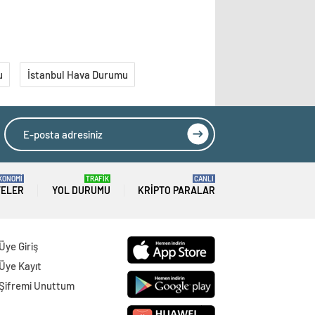
u
İstanbul Hava Durumu
KONOMİ
TRAFİK
CANLI
TELER
YOL DURUMU
KRIPTO PARALAR
Üye Giriş
Üye Kayıt
Şifremi Unuttum