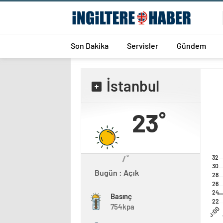
Son Dakika
Servisler
Gündem
İstanbul
23˚
/˚
32
30
Bugün : Açık
28
26
24
Basınç
22
754kpa
00:00