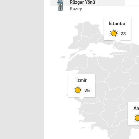
Rüzgar Yönü
Kuzey
İstanbul
23
İzmir
25
An