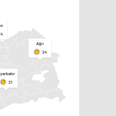
on
24
Ağrı
24
iyarbakır
21