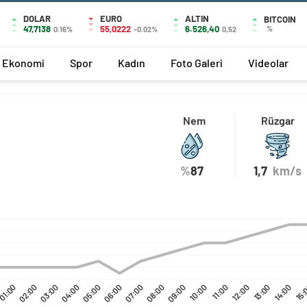
DOLAR
EURO
ALTIN
BITCOIN
47,7138
55,0222
6.526,40
%
0.16%
-0.02%
0,52
Ekonomi
Spor
Kadın
Foto Galeri
Videolar
Nem
Rüzgar
%
87
1,7
km/s
01:00
02:00
03:00
04:00
05:00
06:00
07:00
08:00
09:00
10:00
11:00
12:00
13:00
14:00
15: