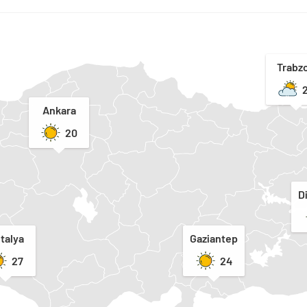
Trabz
Ankara
20
D
talya
Gaziantep
27
24