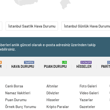
İstanbul Saatlik Hava Durumu
İstanbul Günlük Hava Durum
berleri anlık güncel olarak e-posta adresiniz üzerinden takip
ebilirsiniz.
K
TAHMİNİ
LİG
EKONOMİ
E
R
HAVA DURUMU
PUAN DURUMU
HISSELER
PARI
Canlı Borsa
Altınlar
Foto Galeri
Namaz Vakitleri
Dövizler
Video Galeri
Puan Durumu
Hisseler
Yazarlar
Örnek Burç Yorumu
Kripto Paralar
Gazeteler