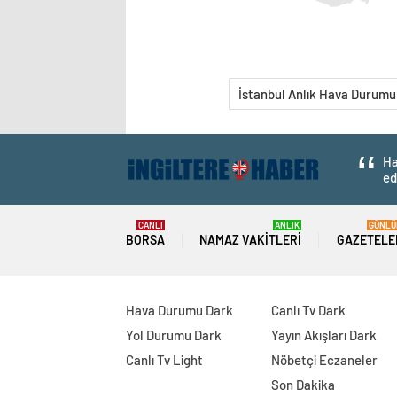
İstanbul Anlık Hava Durumu
Ha
ed
CANLI
ANLIK
GÜNLÜ
BORSA
NAMAZ VAKITLERI
GAZETELE
Hava Durumu Dark
Canlı Tv Dark
Yol Durumu Dark
Yayın Akışları Dark
Canlı Tv Light
Nöbetçi Eczaneler
Son Dakika