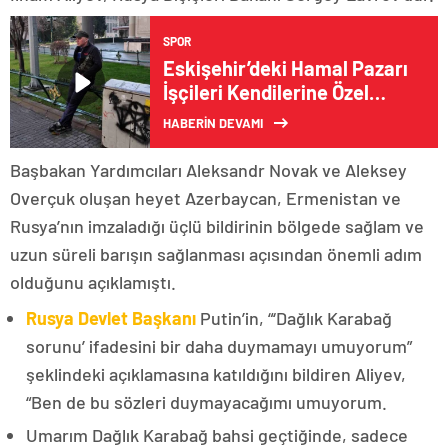
SPOR
Eskişehir’deki Hamal Pazarı
İşçileri Kendilerine Özel
Kıraathane İstiyor
HABERİN DEVAMI
Başbakan Yardımcıları Aleksandr Novak ve Aleksey
Overçuk oluşan heyet Azerbaycan, Ermenistan ve
Rusya’nın imzaladığı üçlü bildirinin bölgede sağlam ve
uzun süreli barışın sağlanması açısından önemli adım
olduğunu açıklamıştı.
Rusya Devlet Başkanı
Putin’in, “‘Dağlık Karabağ
sorunu’ ifadesini bir daha duymamayı umuyorum”
şeklindeki açıklamasına katıldığını bildiren Aliyev,
“Ben de bu sözleri duymayacağımı umuyorum.
Umarım Dağlık Karabağ bahsi geçtiğinde, sadece