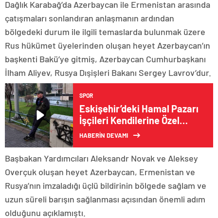
Dağlık Karabağ’da Azerbaycan ile Ermenistan arasında
çatışmaları sonlandıran anlaşmanın ardından
bölgedeki durum ile ilgili temaslarda bulunmak üzere
Rus hükümet üyelerinden oluşan heyet Azerbaycan’ın
başkenti Bakü’ye gitmiş, Azerbaycan Cumhurbaşkanı
İlham Aliyev, Rusya Dışişleri Bakanı Sergey Lavrov’dur.
SPOR
Eskişehir’deki Hamal Pazarı
İşçileri Kendilerine Özel
Kıraathane İstiyor
HABERİN DEVAMI
Başbakan Yardımcıları Aleksandr Novak ve Aleksey
Overçuk oluşan heyet Azerbaycan, Ermenistan ve
Rusya’nın imzaladığı üçlü bildirinin bölgede sağlam ve
uzun süreli barışın sağlanması açısından önemli adım
olduğunu açıklamıştı.