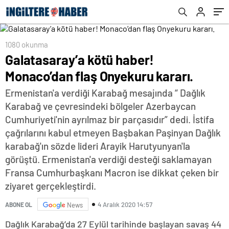
1080 okunma
Galatasaray’a kötü haber!
Monaco’dan flaş Onyekuru kararı.
Ermenistan'a verdiği Karabağ mesajında “ Dağlık
Karabağ ve çevresindeki bölgeler Azerbaycan
Cumhuriyeti'nin ayrılmaz bir parçasıdır” dedi. İstifa
çağrılarını kabul etmeyen Başbakan Paşinyan Dağlık
karabağ'ın sözde lideri Arayik Harutyunyan'la
görüştü. Ermenistan'a verdiği desteği saklamayan
Fransa Cumhurbaşkanı Macron ise dikkat çeken bir
ziyaret gerçekleştirdi.
4 Aralık 2020 14:57
ABONE OL
News
Dağlık Karabağ’da 27 Eylül tarihinde başlayan savaş 44