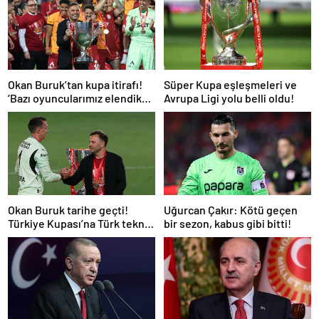
Okan Buruk’tan kupa itirafı!
Süper Kupa eşleşmeleri ve
‘Bazı oyuncularımız elendik
Avrupa Ligi yolu belli oldu!
diye düşündü’
Okan Buruk tarihe geçti!
Uğurcan Çakır: Kötü geçen
Türkiye Kupası’na Türk teknik
bir sezon, kabus gibi bitti!
adam damgası