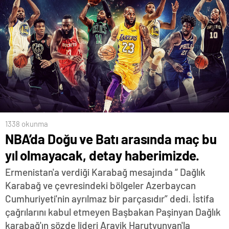
1338 okunma
NBA’da Doğu ve Batı arasında maç bu
yıl olmayacak, detay haberimizde.
Ermenistan'a verdiği Karabağ mesajında “ Dağlık
Karabağ ve çevresindeki bölgeler Azerbaycan
Cumhuriyeti'nin ayrılmaz bir parçasıdır” dedi. İstifa
çağrılarını kabul etmeyen Başbakan Paşinyan Dağlık
karabağ'ın sözde lideri Arayik Harutyunyan'la