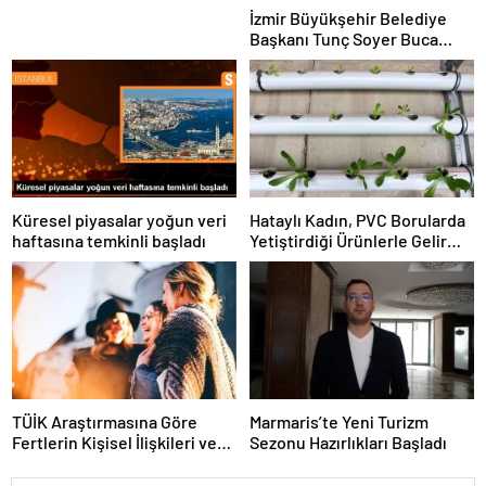
İzmir Büyükşehir Belediye
Başkanı Tunç Soyer Buca
Onat Tüneli çalışmalarını
inceledi
Küresel piyasalar yoğun veri
Hataylı Kadın, PVC Borularda
haftasına temkinli başladı
Yetiştirdiği Ürünlerle Gelir
Elde Ediyor
TÜİK Araştırmasına Göre
Marmaris’te Yeni Turizm
Fertlerin Kişisel İlişkileri ve
Sezonu Hazırlıkları Başladı
Sosyal Aktiviteleri