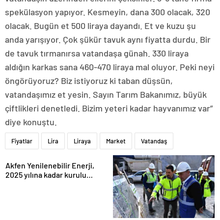
spekülasyon yapıyor. Kesmeyin, dana 300 olacak, 320
olacak. Bugün et 500 liraya dayandı. Et ve kuzu şu
anda yarışıyor. Çok şükür tavuk aynı fiyatta durdu. Bir
de tavuk tırmanırsa vatandaşa günah. 330 liraya
aldığın karkas sana 460-470 liraya mal oluyor. Peki neyi
öngörüyoruz? Biz istiyoruz ki taban düşsün,
vatandaşımız et yesin. Sayın Tarım Bakanımız, büyük
çiftlikleri denetledi. Bizim yeteri kadar hayvanımız var”
diye konuştu.
Fiyatlar
Lira
Liraya
Market
Vatandaş
Akfen Yenilenebilir Enerji,
2025 yılına kadar kurulu
gücünü 1200 megavata
çıkarmayı hedefliyor