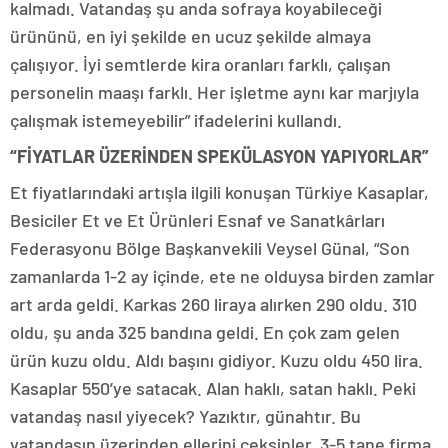
kalmadı. Vatandaş şu anda sofraya koyabileceği
ürününü, en iyi şekilde en ucuz şekilde almaya
çalışıyor. İyi semtlerde kira oranları farklı, çalışan
personelin maaşı farklı. Her işletme aynı kar marjıyla
çalışmak istemeyebilir” ifadelerini kullandı.
“FİYATLAR ÜZERİNDEN SPEKÜLASYON YAPIYORLAR”
Et fiyatlarındaki artışla ilgili konuşan Türkiye Kasaplar,
Besiciler Et ve Et Ürünleri Esnaf ve Sanatkârları
Federasyonu Bölge Başkanvekili Veysel Günal, “Son
zamanlarda 1-2 ay içinde, ete ne olduysa birden zamlar
art arda geldi. Karkas 260 liraya alırken 290 oldu. 310
oldu, şu anda 325 bandına geldi. En çok zam gelen
ürün kuzu oldu. Aldı başını gidiyor. Kuzu oldu 450 lira.
Kasaplar 550’ye satacak. Alan haklı, satan haklı. Peki
vatandaş nasıl yiyecek? Yazıktır, günahtır. Bu
vatandaşın üzerinden ellerini çeksinler. 3-5 tane firma