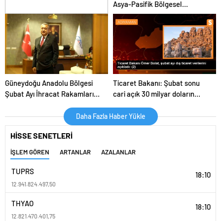
Asya-Pasifik Bölgesel
Mimarilerinin İnşası Tartışıldı
Antalya Diplomasi Forumu’nda
Avrasya’da Yeni İşbirliği
Dinamikleri Ele Alındı
Güneydoğu Anadolu Bölgesi
Ticaret Bakanı: Şubat sonu
Şubat Ayı İhracat Rakamları
cari açık 30 milyar doların
Açıklandı
biraz üzerine gerileyecek
Daha Fazla Haber Yükle
HİSSE SENETLERİ
İŞLEM GÖREN
ARTANLAR
AZALANLAR
TUPRS
18:10
12.941.824.497,50
THYAO
18:10
12.821.470.401,75