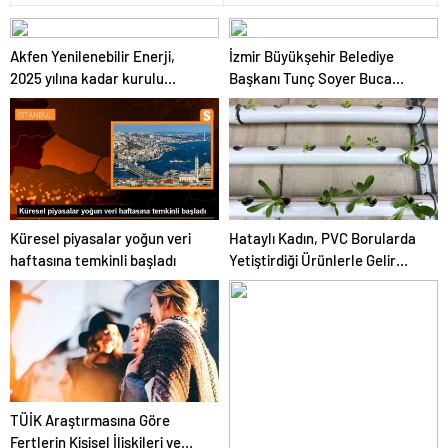
Akfen Yenilenebilir Enerji,
İzmir Büyükşehir Belediye
2025 yılına kadar kurulu
Başkanı Tunç Soyer Buca
gücünü 1200 megavata
Onat Tüneli çalışmalarını
çıkarmayı hedefliyor
inceledi
Küresel piyasalar yoğun veri
Hataylı Kadın, PVC Borularda
haftasına temkinli başladı
Yetiştirdiği Ürünlerle Gelir
Elde Ediyor
TÜİK Araştırmasına Göre
Fertlerin Kişisel İlişkileri ve