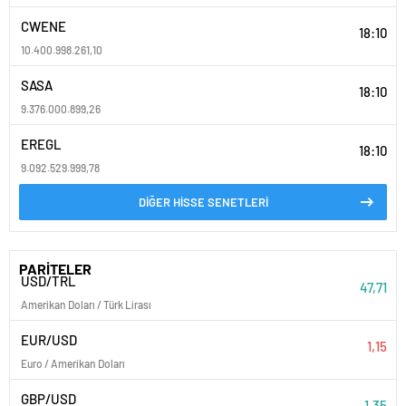
CWENE
18:10
10.400.998.261,10
SASA
18:10
9.376.000.899,26
EREGL
18:10
9.092.529.999,78
DİĞER HİSSE SENETLERİ
PARİTELER
USD/TRL
47,71
Amerikan Doları / Türk Lirası
EUR/USD
1,15
Euro / Amerikan Doları
GBP/USD
1,35