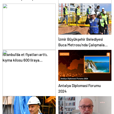
Sosyal Aktiviteleri
Marmaris’te Yeni Turizm
Sezonu Hazırlıkları Başladı
İzmir Büyükşehir Belediyesi
Buca Metrosu’nda Çalışmaları
İnceledi
İstanbul’da et fiyatları arttı,
kıyma kilosu 600 liraya
yükseldi
Antalya Diplomasi Forumu
2024
Sarsılmaz Silah Sanayi
Türkiye’deki başarısını küresel
pazarlara taşıyor