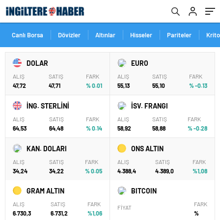
Canlı Borsa
Dövizler
Altınlar
Hisseler
Pariteler
Krit
DOLAR
EURO
ALIŞ
SATIŞ
FARK
ALIŞ
SATIŞ
FARK
47,72
47,71
% 0.01
55,13
55,10
% -0.13
İNG. STERLİNİ
İSV. FRANGI
ALIŞ
SATIŞ
FARK
ALIŞ
SATIŞ
FARK
64,53
64,48
% 0.14
58,92
58,88
% -0.28
KAN. DOLARI
ONS ALTIN
ALIŞ
SATIŞ
FARK
ALIŞ
SATIŞ
FARK
34,24
34,22
% 0.05
4.388,4
4.389,0
%1,08
GRAM ALTIN
BITCOIN
ALIŞ
SATIŞ
FARK
FARK
FİYAT
6.730,3
6.731,2
%1,06
%