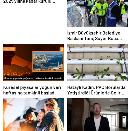
2025 yılına kadar kurulu
gücünü 1200 megavata
çıkarmayı hedefliyor
İzmir Büyükşehir Belediye
Başkanı Tunç Soyer Buca
Onat Tüneli çalışmalarını
inceledi
Küresel piyasalar yoğun veri
Hataylı Kadın, PVC Borularda
haftasına temkinli başladı
Yetiştirdiği Ürünlerle Gelir
Elde Ediyor