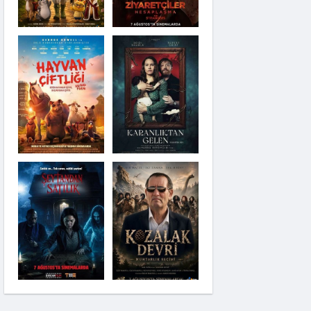
Karanlıktan Gelen
Şeytandan Satılık
Moana
Kozalak Devri