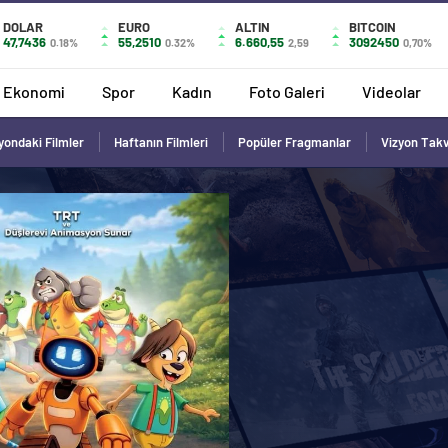
DOLAR
EURO
ALTIN
BITCOIN
47,7436
55,2510
6.660,55
3092450
0.18%
0.32%
2,59
0,70%
Ekonomi
Spor
Kadın
Foto Galeri
Videolar
yondaki Filmler
Haftanın Filmleri
Popüler Fragmanlar
Vizyon Tak