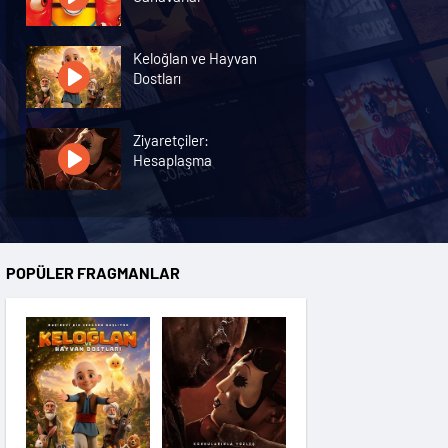
Keloğlan ve Hayvan
Dostları
Ziyaretçiler:
Hesaplaşma
Nasreddin Hoca:
Zaman Yolcusu 4
POPÜLER FRAGMANLAR
Oyuncak Hikayesi 5
Hayvan Çiftliği