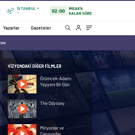
İMSAK'A
İSTANBUL
02:00
KALAN SÜRE
°
Yazarlar
Gazeteler
vimi
VIZYONDAKI DIĞER FILMLER
Örümcek-Adam:
Yepyeni Bir Gün
The Odyssey
Minyonlar ve
Canavarlar