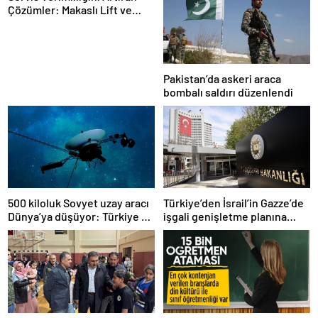
Çözümler: Makaslı Lift ve
Tamirci Lifti Rehberi
Pakistan’da askeri araca
bombalı saldırı düzenlendi
500 kiloluk Sovyet uzay aracı
Türkiye’den İsrail’in Gazze’de
Dünya’ya düşüyor: Türkiye de
işgali genişletme planına
risk altında
tepki