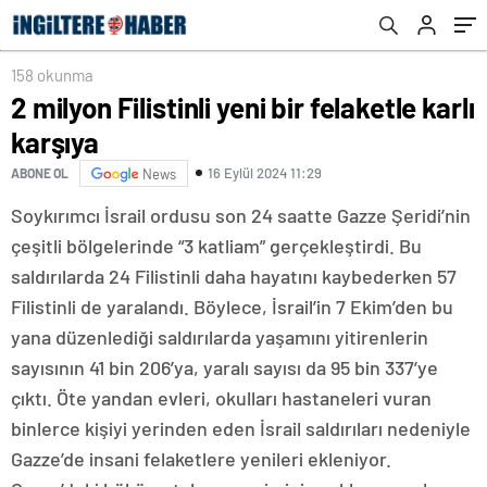
158 okunma
2 milyon Filistinli yeni bir felaketle karlı
karşıya
16 Eylül 2024 11:29
ABONE OL
News
Soykırımcı İsrail ordusu son 24 saatte Gazze Şeridi’nin
çeşitli bölgelerinde “3 katliam” gerçekleştirdi. Bu
saldırılarda 24 Filistinli daha hayatını kaybederken 57
Filistinli de yaralandı. Böylece, İsrail’in 7 Ekim’den bu
yana düzenlediği saldırılarda yaşamını yitirenlerin
sayısının 41 bin 206’ya, yaralı sayısı da 95 bin 337’ye
çıktı. Öte yandan evleri, okulları hastaneleri vuran
binlerce kişiyi yerinden eden İsrail saldırıları nedeniyle
Gazze’de insani felaketlere yenileri ekleniyor.