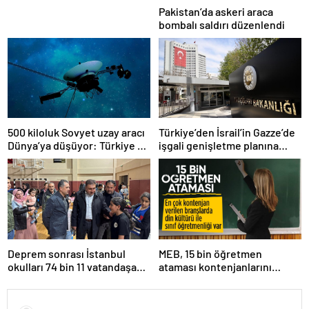
Pakistan’da askeri araca
bombalı saldırı düzenlendi
500 kiloluk Sovyet uzay aracı
Türkiye’den İsrail’in Gazze’de
Dünya’ya düşüyor: Türkiye de
işgali genişletme planına
risk altında
tepki
Deprem sonrası İstanbul
MEB, 15 bin öğretmen
okulları 74 bin 11 vatandaşa
ataması kontenjanlarını
kapısını açtı
açıkladı