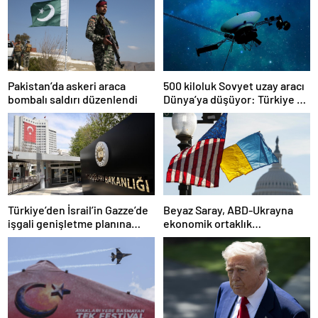
Pakistan’da askeri araca
500 kiloluk Sovyet uzay aracı
bombalı saldırı düzenlendi
Dünya’ya düşüyor: Türkiye de
risk altında
Türkiye’den İsrail’in Gazze’de
Beyaz Saray, ABD-Ukrayna
işgali genişletme planına
ekonomik ortaklık
tepki
anlaşmasının detaylarını
paylaştı