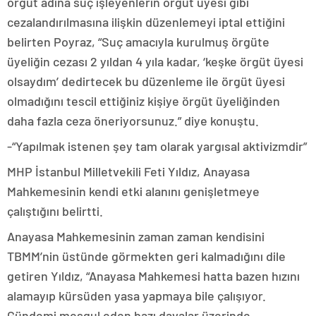
örgüt adına suç işleyenlerin örgüt üyesi gibi
cezalandırılmasına ilişkin düzenlemeyi iptal ettiğini
belirten Poyraz, “Suç amacıyla kurulmuş örgüte
üyeliğin cezası 2 yıldan 4 yıla kadar, ‘keşke örgüt üyesi
olsaydım’ dedirtecek bu düzenleme ile örgüt üyesi
olmadığını tescil ettiğiniz kişiye örgüt üyeliğinden
daha fazla ceza öneriyorsunuz.” diye konuştu.
-“Yapılmak istenen şey tam olarak yargısal aktivizmdir”
MHP İstanbul Milletvekili Feti Yıldız, Anayasa
Mahkemesinin kendi etki alanını genişletmeye
çalıştığını belirtti.
Anayasa Mahkemesinin zaman zaman kendisini
TBMM’nin üstünde görmekten geri kalmadığını dile
getiren Yıldız, “Anayasa Mahkemesi hatta bazen hızını
alamayıp kürsüden yasa yapmaya bile çalışıyor.
Gündemi meşgul eden bazı davalar üzerinde