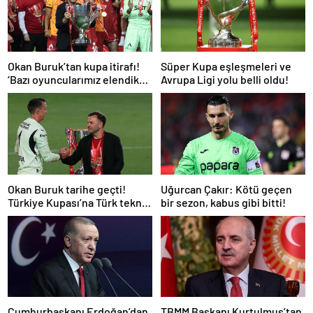
Okan Buruk’tan kupa itirafı!
Süper Kupa eşleşmeleri ve
‘Bazı oyuncularımız elendik
Avrupa Ligi yolu belli oldu!
diye düşündü’
Okan Buruk tarihe geçti!
Uğurcan Çakır: Kötü geçen
Türkiye Kupası’na Türk teknik
bir sezon, kabus gibi bitti!
adam damgası
Cumhurbaşkanı Erdoğan’dan
TBMM Başkanı Kurtulmuş’tan