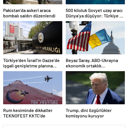
Pakistan’da askeri araca
500 kiloluk Sovyet uzay aracı
bombalı saldırı düzenlendi
Dünya’ya düşüyor: Türkiye de
risk altında
Türkiye’den İsrail’in Gazze’de
Beyaz Saray, ABD-Ukrayna
işgali genişletme planına
ekonomik ortaklık
tepki
anlaşmasının detaylarını
paylaştı
Rum kesiminde dikkatler
Trump, dini özgürlükler
TEKNOFEST KKTC’de
komisyonu kuruyor