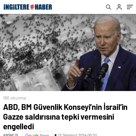
186 okunma
ABD, BM Güvenlik Konseyi’nin İsrail’in
Gazze saldırısına tepki vermesini
engelledi
13 Temmuz 2024 00:51
ABONE OL
News