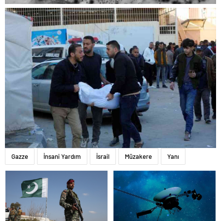
Gazze
İnsani Yardım
İsrail
Müzakere
Yanı