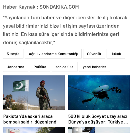
Haber Kaynak : SONDAKIKA.COM
“Yayınlanan tüm haber ve diğer içerikler ile ilgili olarak
yasal bildirimlerinizi bize iletişim sayfası üzerinden
iletiniz. En kısa süre içerisinde bildirimlerinize geri
dönüş sağlanılacaktır.”
3-sayfa
Ağrı İl Jandarma Komutanlığı
Güvenlik
Hukuk
Jandarma
Politika
son dakika
yerel haberler
Pakistan’da askeri araca
500 kiloluk Sovyet uzay aracı
bombalı saldırı düzenlendi
Dünya’ya düşüyor: Türkiye de
risk altında