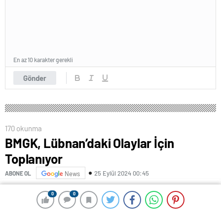
En az 10 karakter gerekli
Gönder
170 okunma
BMGK, Lübnan’daki Olaylar İçin
Toplanıyor
25 Eylül 2024 00:45
ABONE OL
News
(ANKARA)
– Birleşmiş Milletler Güvenlik Konseyi
0
0
0
0
(BMGK), İsrail’in sürdürdüğü saldırlar ve Lübnan’da
yaşanan son olayları ele almak üzere Lübnan