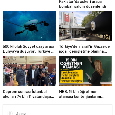
Pakistan’da askeri araca
bombalı saldırı düzenlendi
500 kiloluk Sovyet uzay aracı
Türkiye’den İsrail’in Gazze’de
Dünya’ya düşüyor: Türkiye de
işgali genişletme planına
risk altında
tepki
Deprem sonrası İstanbul
MEB, 15 bin öğretmen
okulları 74 bin 11 vatandaşa
ataması kontenjanlarını
kapısını açtı
açıkladı