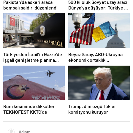
Pakistan’da askeri araca
500 kiloluk Sovyet uzay aracı
bombalı saldırı düzenlendi
Dünya’ya düşüyor: Türkiye de
risk altında
Türkiye’den İsrail’in Gazze’de
Beyaz Saray, ABD-Ukrayna
işgali genişletme planına
ekonomik ortaklık
tepki
anlaşmasının detaylarını
paylaştı
Rum kesiminde dikkatler
Trump, dini özgürlükler
TEKNOFEST KKTC’de
komisyonu kuruyor