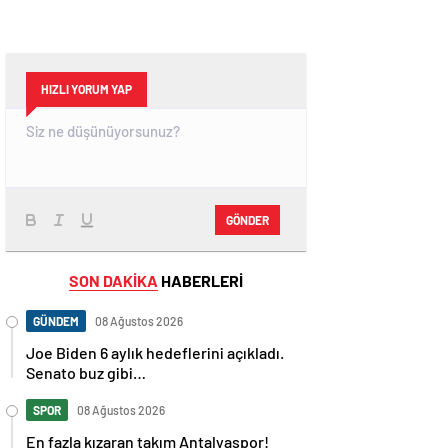
HIZLI YORUM YAP
GÖNDER
SON DAKİKA
HABERLERİ
GÜNDEM
08 Ağustos 2026
Joe Biden 6 aylık hedeflerini açıkladı.
Senato buz gibi…
SPOR
08 Ağustos 2026
En fazla kızaran takım Antalyaspor!