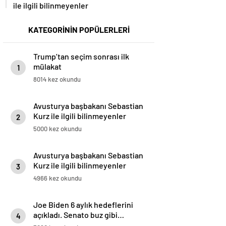
ile ilgili bilinmeyenler
KATEGORİNİN POPÜLERLERİ
Trump’tan seçim sonrası ilk
mülakat
1
8014 kez okundu
Avusturya başbakanı Sebastian
Kurz ile ilgili bilinmeyenler
2
5000 kez okundu
Avusturya başbakanı Sebastian
Kurz ile ilgili bilinmeyenler
3
4966 kez okundu
Joe Biden 6 aylık hedeflerini
açıkladı. Senato buz gibi…
4