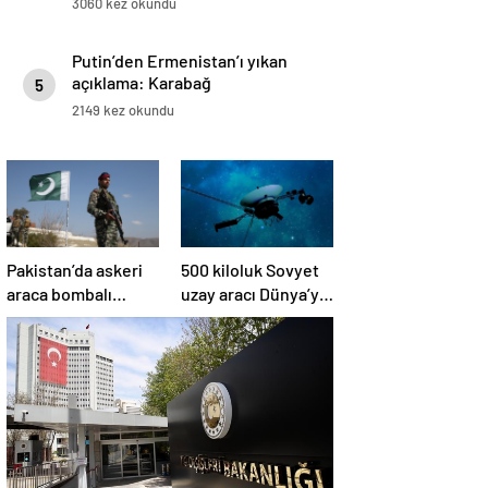
3060 kez okundu
Putin’den Ermenistan’ı yıkan
açıklama: Karabağ
5
Azerbaycan’ın ayrılmaz bir
2149 kez okundu
parçasıdır!
Pakistan’da askeri
500 kiloluk Sovyet
araca bombalı
uzay aracı Dünya’ya
saldırı düzenlendi
düşüyor: Türkiye de
risk altında