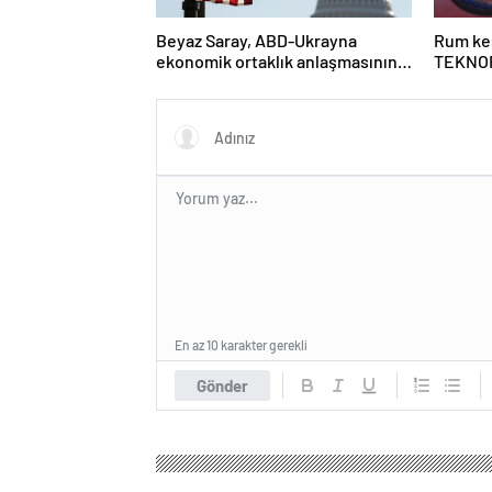
Beyaz Saray, ABD-Ukrayna
Rum kes
ekonomik ortaklık anlaşmasının
TEKNOF
detaylarını paylaştı
En az 10 karakter gerekli
Gönder