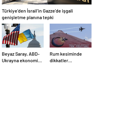
Türkiye’den İsrail’in Gazze’de işgali
genişletme planına tepki
Beyaz Saray, ABD-
Rum kesiminde
Ukrayna ekonomik
dikkatler
ortaklık
TEKNOFEST
anlaşmasının
KKTC’de
detaylarını paylaştı