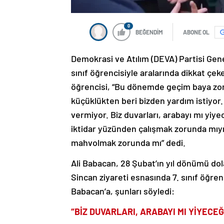
0
BEĞENDİM
ABONE OL
Demokrasi ve Atılım (DEVA) Partisi Genel
sınıf öğrencisiyle aralarında dikkat çek
öğrencisi, “Bu dönemde geçim baya zo
küçüklükten beri bizden yardım istiyor.
vermiyor. Biz duvarları, arabayı mı yiy
iktidar yüzünden çalışmak zorunda mı
mahvolmak zorunda mı” dedi.
Ali Babacan, 28 Şubat’ın yıl dönümü dola
Sincan ziyareti esnasında 7. sınıf öğren
Babacan’a, şunları söyledi:
“BİZ DUVARLARI, ARABAYI MI YİYECE