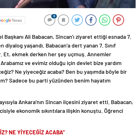
0
News
 Başkanı Ali Babacan, Sincan’ı ziyaret ettiği esnada 7.
en diyalog yaşandı. Babacan’a dert yanan 7. Sınıf
r. Et, ekmek derken her şey uçmuş. Annemler
 Arabamız ve evimiz olduğu için devlet bize yardım
eceğiz? Ne yiyeceğiz acaba? Ben bu yaşımda böyle bir
yım? Sadece bu parti yüzünden benim hayatım
yısıyla Ankara’nın Sincan ilçesini ziyaret etti. Babacan,
cisiyle ekonomik sıkıntılara ilişkin konuştu. Öğrenci
ĞİZ? NE YİYECEĞİZ ACABA”