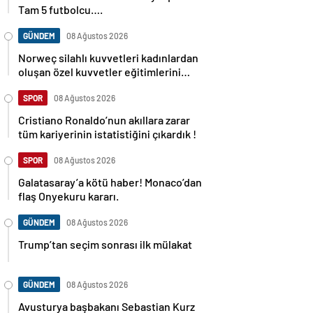
Tam 5 futbolcu….
GÜNDEM
08 Ağustos 2026
Norweç silahlı kuvvetleri kadınlardan
oluşan özel kuvvetler eğitimlerini
başlattı.
SPOR
08 Ağustos 2026
Cristiano Ronaldo’nun akıllara zarar
tüm kariyerinin istatistiğini çıkardık !
SPOR
08 Ağustos 2026
Galatasaray’a kötü haber! Monaco’dan
flaş Onyekuru kararı.
GÜNDEM
08 Ağustos 2026
Trump’tan seçim sonrası ilk mülakat
GÜNDEM
08 Ağustos 2026
Avusturya başbakanı Sebastian Kurz