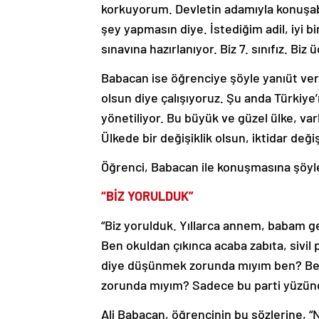
korkuyorum. Devletin adamıyla konuşa
şey yapmasın diye. İstediğim adil, iyi bi
sınavına hazırlanıyor. Biz 7. sınıfız. Biz 
Babacan ise öğrenciye şöyle yanıüt verdi
olsun diye çalışıyoruz. Şu anda Türkiy
yönetiliyor. Bu büyük ve güzel ülke, varl
Ülkede bir değişiklik olsun, iktidar deği
Öğrenci, Babacan ile konuşmasına şöyl
“BİZ YORULDUK”
“Biz yorulduk. Yıllarca annem, babam g
Ben okuldan çıkınca acaba zabıta, sivil 
diye düşünmek zorunda mıyım ben? Ben
zorunda mıyım? Sadece bu parti yüzü
Ali Babacan, öğrencinin bu sözlerine, “N