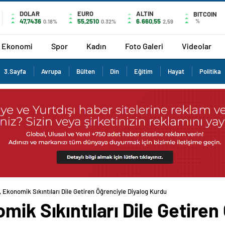
DOLAR
EURO
ALTIN
BITCOIN
47,7436
55,2510
6.660,55
%
0.18%
0.32%
2,59
Ekonomi
Spor
Kadın
Foto Galeri
Videolar
3.Sayfa
Avrupa
Bülten
Din
Eğitim
Hayat
Politika
 Ekonomik Sıkıntıları Dile Getiren Öğrenciyle Diyalog Kurdu
mik Sıkıntıları Dile Getiren