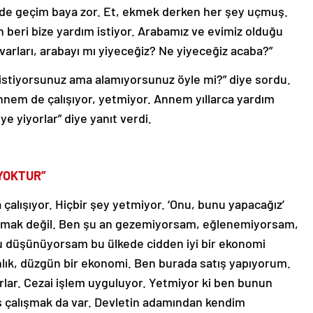
de geçim baya zor. Et, ekmek derken her şey uçmuş.
beri bize yardım istiyor. Arabamız ve evimiz olduğu
varları, arabayı mı yiyeceğiz? Ne yiyeceğiz acaba?”
istiyorsunuz ama alamıyorsunuz öyle mi?” diye sordu.
nem de çalışıyor, yetmiyor. Annem yıllarca yardım
iye yiyorlar” diye yanıt verdi.
 YOKTUR”
alışıyor. Hiçbir şey yetmiyor. ‘Onu, bunu yapacağız’
apmak değil. Ben şu an gezemiyorsam, eğlenemiyorsam,
 düşünüyorsam bu ülkede cidden iyi bir ekonomi
lık, düzgün bir ekonomi. Ben burada satış yapıyorum.
rlar. Cezai işlem uyguluyor. Yetmiyor ki ben bunun
s çalışmak da var. Devletin adamından kendim