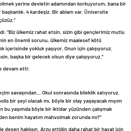
bilmek yerine devletin adamından korkuyorum, bana bir
r başkanlık. 4 kardeşiz. Bir ablam var. Üniversite
üçüzüz.”
: “Biz ülkemiz rahat etsin, sizin gibi gençlerimiz mutlu
e’nin en önemli sorunu, ülkemiz maalesef kötü
ık içerisinde yokluk yaşıyor. Onun için çalışıyoruz.
şsin, başka bir gelecek olsun diye çalışıyoruz.”
e devam etti:
eçim savaşından… Okul sonrasında bileklik satıyoruz.
polis bir şeyi olacak mı, böyle bir olay yaşayacak mıyım
 bu yaşımda böyle bir iktidar yüzünden çalışmak
nden benim hayatım mahvolmak zorunda mı?”
e desen haklısın. Arzu ettiğin daha rahat bir hayat için