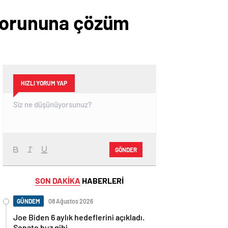
 sorununa çözüm
HIZLI YORUM YAP
GÖNDER
SON DAKİKA
HABERLERİ
GÜNDEM
08 Ağustos 2026
Joe Biden 6 aylık hedeflerini açıkladı.
Senato buz gibi…