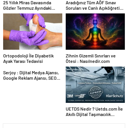
25 Yıllık Miras Davasında
Aradığınız Tüm AÖF Sınav
Gözler Temmuz Ayındaki
Soruları ve Canlı Açıköğretim
Karar Duruşmasına Çevrildi
Forumu Burada
Ortopodoloji İle Diyabetik
Zihnin Gizemli Sınırları ve
Ayak Yarası Tedavisi
Ötesi : Nasılnedir.com
Serjoy : Dijital Medya Ajansı,
Google Reklam Ajansı, SEO
Ajansı ve Web Tasarım Ajansı
UETDS Nedir ? Uetds.com İle
Akıllı Dijital Taşımacılık
Yazılımı