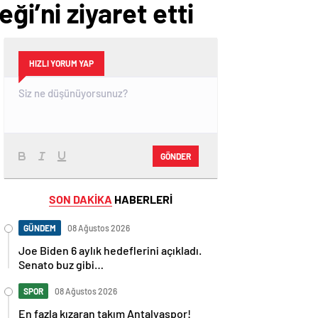
i’ni ziyaret etti
HIZLI YORUM YAP
GÖNDER
SON DAKİKA
HABERLERİ
GÜNDEM
08 Ağustos 2026
Joe Biden 6 aylık hedeflerini açıkladı.
Senato buz gibi…
SPOR
08 Ağustos 2026
En fazla kızaran takım Antalyaspor!