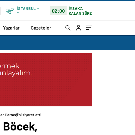
İMSAK'A
İSTANBUL
02:00
KALAN SÜRE
°
Yazarlar
Gazeteler
r Derneği’ni ziyaret etti
n Böcek,