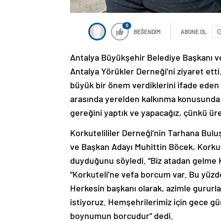
0
BEĞENDİM
ABONE OL
Antalya Büyükşehir Belediye Başkanı ve
Antalya Yörükler Derneği’ni ziyaret ett
büyük bir önem verdiklerini ifade eden
arasında yerelden kalkınma konusunda b
gereğini yaptık ve yapacağız, çünkü ür
Korkutelililer Derneği’nin Tarhana Bul
ve Başkan Adayı Muhittin Böcek, Korkut
duyduğunu söyledi. “Biz atadan gelme K
“Korkuteli’ne vefa borcum var. Bu yüzd
Herkesin başkanı olarak, azimle gururla
istiyoruz. Hemşehrilerimiz için gece 
boynumun borcudur” dedi.