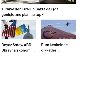
Türkiye’den İsrail’in Gazze’de işgali
genişletme planına tepki
Beyaz Saray, ABD-
Rum kesiminde
Ukrayna ekonomik
dikkatler
ortaklık
TEKNOFEST
anlaşmasının
KKTC’de
detaylarını paylaştı