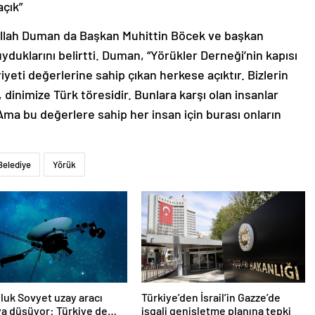
açık”
ullah Duman da Başkan Muhittin Böcek ve başkan
uklarını belirtti. Duman, “Yörükler Derneği’nin kapısı
eti değerlerine sahip çıkan herkese açıktır. Bizlerin
e, dinimize Türk töresidir. Bunlara karşı olan insanlar
ma bu değerlere sahip her insan için burası onların
Belediye
Yörük
oluk Sovyet uzay aracı
Türkiye’den İsrail’in Gazze’de
a düşüyor: Türkiye de
işgali genişletme planına tepki