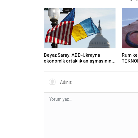
risk alt
Beyaz Saray, ABD-Ukrayna
Rum kes
ekonomik ortaklık anlaşmasının
TEKNOF
detaylarını paylaştı