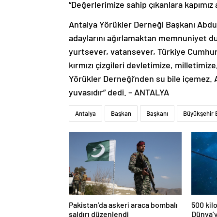
“Değerlerimize sahip çıkanlara kapımız 
Antalya Yörükler Derneği Başkanı Abd
adaylarını ağırlamaktan memnuniyet duyd
yurtsever, vatansever, Türkiye Cumhuriy
kırmızı çizgileri devletimize, milletimiz
Yörükler Derneği’nden su bile içemez. A
yuvasıdır” dedi. – ANTALYA
Antalya
Başkan
Başkanı
Büyükşehir 
Pakistan’da askeri araca bombalı
500 kil
saldırı düzenlendi
Dünya’y