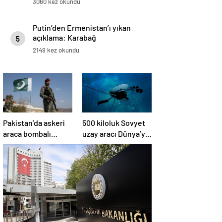
3060 kez okundu
Putin’den Ermenistan’ı yıkan
açıklama: Karabağ
5
Azerbaycan’ın ayrılmaz bir
2149 kez okundu
parçasıdır!
Pakistan’da askeri
500 kiloluk Sovyet
araca bombalı
uzay aracı Dünya’ya
saldırı düzenlendi
düşüyor: Türkiye de
risk altında