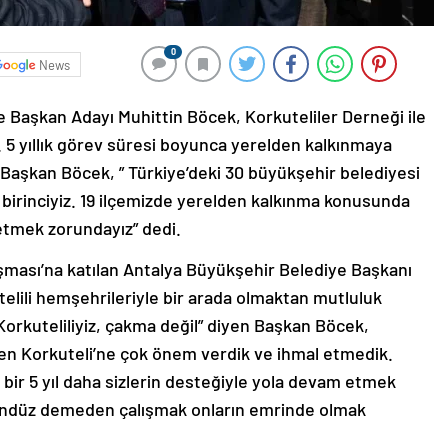
0
News
 Başkan Adayı Muhittin Böcek, Korkuteliler Derneği ile
i. 5 yıllık görev süresi boyunca yerelden kalkınmaya
 Başkan Böcek, ” Türkiye’deki 30 büyükşehir belediyesi
irinciyiz. 19 ilçemizde yerelden kalkınma konusunda
etmek zorundayız” dedi.
uşması’na katılan Antalya Büyükşehir Belediye Başkanı
elili hemşehrileriyle bir arada olmaktan mutluluk
orkuteliliyiz, çakma değil” diyen Başkan Böcek,
en Korkuteli’ne çok önem verdik ve ihmal etmedik.
 bir 5 yıl daha sizlerin desteğiyle yola devam etmek
gündüz demeden çalışmak onların emrinde olmak