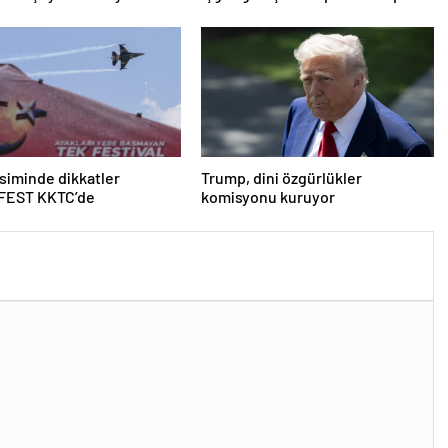
ında
iminde dikkatler
Trump, dini özgürlükler
EST KKTC’de
komisyonu kuruyor