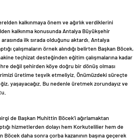
yerelden kalkınmaya önem ve ağırlık verdiklerini
lden kalkınma konusunda Antalya Büyükşehir
 arasında ilk sırada olduğunu aktardı. Antalya
tığı çalışmaların örnek alındığı belirten Başkan Böcek,
makine teçhizat desteğinden eğitim çalışmalarına kadar
şehre değil şehirden köye doğru bir dönüş olması
erimizi üretime teşvik etmeliyiz. Önümüzdeki süreçte
eğiz, yaşayacağız. Bu nedenle üretmek zorundayız ve
tu.
mirgi de Başkan Muhittin Böcek’i ağırlamaktan
ptığı hizmetlerden dolayı hem Korkutelilier hem de
şkan Böcek daha sonra çorba kazanının başına geçerek