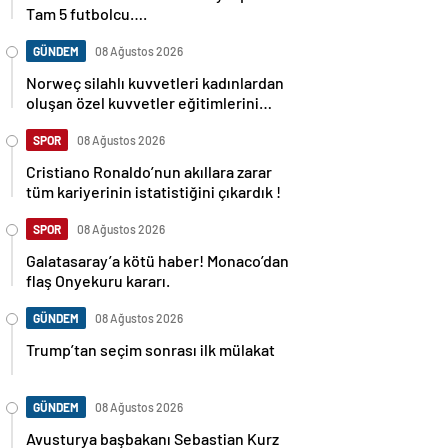
Tam 5 futbolcu….
GÜNDEM
08 Ağustos 2026
Norweç silahlı kuvvetleri kadınlardan
oluşan özel kuvvetler eğitimlerini
başlattı.
SPOR
08 Ağustos 2026
Cristiano Ronaldo’nun akıllara zarar
tüm kariyerinin istatistiğini çıkardık !
SPOR
08 Ağustos 2026
Galatasaray’a kötü haber! Monaco’dan
flaş Onyekuru kararı.
GÜNDEM
08 Ağustos 2026
Trump’tan seçim sonrası ilk mülakat
GÜNDEM
08 Ağustos 2026
Avusturya başbakanı Sebastian Kurz