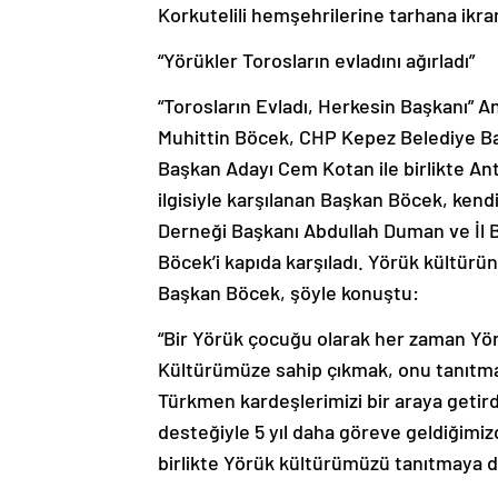
Korkutelili hemşehrilerine tarhana ikra
“Yörükler Torosların evladını ağırladı”
“Torosların Evladı, Herkesin Başkanı” 
Muhittin Böcek, CHP Kepez Belediye B
Başkan Adayı Cem Kotan ile birlikte Ant
ilgisiyle karşılanan Başkan Böcek, kendi
Derneği Başkanı Abdullah Duman ve İl B
Böcek’i kapıda karşıladı. Yörük kültür
Başkan Böcek, şöyle konuştu:
“Bir Yörük çocuğu olarak her zaman Yö
Kültürümüze sahip çıkmak, onu tanıtma
Türkmen kardeşlerimizi bir araya getird
desteğiyle 5 yıl daha göreve geldiğimizd
birlikte Yörük kültürümüzü tanıtmaya 