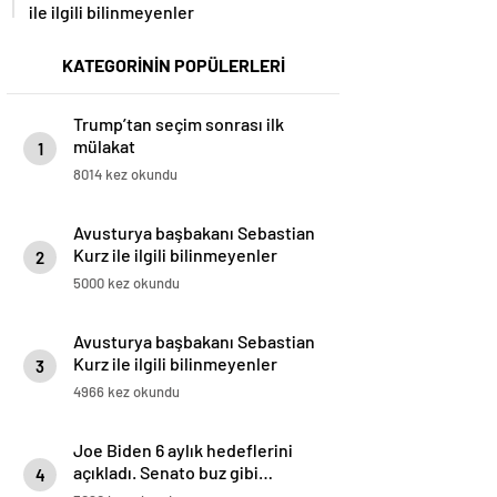
ile ilgili bilinmeyenler
KATEGORİNİN POPÜLERLERİ
Trump’tan seçim sonrası ilk
mülakat
1
8014 kez okundu
Avusturya başbakanı Sebastian
Kurz ile ilgili bilinmeyenler
2
5000 kez okundu
Avusturya başbakanı Sebastian
Kurz ile ilgili bilinmeyenler
3
4966 kez okundu
Joe Biden 6 aylık hedeflerini
açıkladı. Senato buz gibi…
4