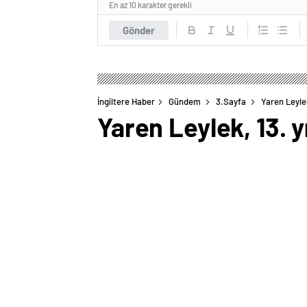
En az 10 karakter gerekli
Gönder
İngiltere Haber
Gündem
3.Sayfa
Yaren Leylek
Yaren Leylek, 13. 