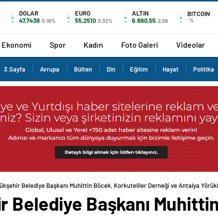
DOLAR
EURO
ALTIN
BITCOIN
47,7436
55,2510
6.660,55
%
0.18%
0.32%
2,59
Ekonomi
Spor
Kadın
Foto Galeri
Videolar
3.Sayfa
Avrupa
Bülten
Din
Eğitim
Hayat
Politika
kşehir Belediye Başkanı Muhittin Böcek, Korkuteliler Derneği ve Antalya Yörükle
r Belediye Başkanı Muhitti