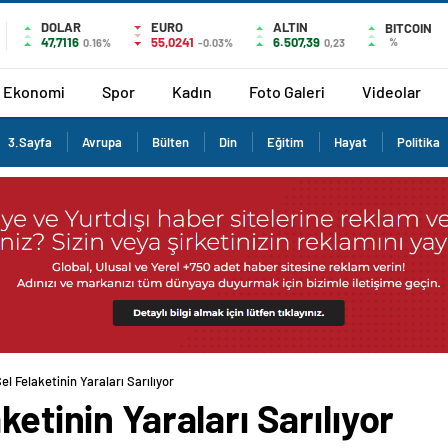
DOLAR
EURO
ALTIN
BITCOIN
47,7116
55,0241
6.507,39
%
0.16%
-0.03%
0,23
Ekonomi
Spor
Kadın
Foto Galeri
Videolar
3.Sayfa
Avrupa
Bülten
Din
Eğitim
Hayat
Politika
el Felaketinin Yaraları Sarılıyor
ketinin Yaraları Sarılıyor