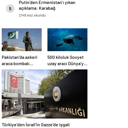
Putin’den Ermenistan’ı yıkan
açıklama: Karabağ
5
Azerbaycan’ın ayrılmaz bir
2149 kez okundu
parçasıdır!
Pakistan’da askeri
500 kiloluk Sovyet
araca bombalı
uzay aracı Dünya’ya
saldırı düzenlendi
düşüyor: Türkiye de
risk altında
Türkiye’den İsrail’in Gazze’de işgali