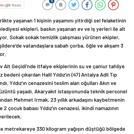
0
News
ikte yaşanan 1 kişinin yaşamını yitirdiği sel felaketinin
lediyesi ekipleri, baskın yaşanan ev ve iş yerleri ile alt
ıyor. Sokak sokak temizlik çalışması yürüten ekipler,
şildere’de vatandaşlara sabah çorba, öğle ve akşam 3
or.
Alt Geçidi’nde itfaiye ekiplerinin su ve çamur tahliye
bedeni çıkarılan Halil Yıldız’ın (47) Antalya Adli Tıp
. Yıldız’ın cenazesini teslim alan oğulları Akın ve
ı üzüntü yaşadı. Akaryakıt istasyonunda teknik personel
arından Mehmet Irmak, 23 yıllık arkadaşını kaybetmenin
e 2 çocuk babası Yıldız’ın cenazesi, ikindi namazının
verilecek.
tte metrekareye 330 kilogram yağışın düştüğü bölgede