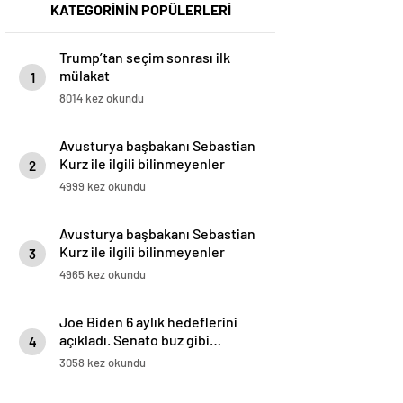
KATEGORİNİN POPÜLERLERİ
Trump’tan seçim sonrası ilk
mülakat
1
8014 kez okundu
Avusturya başbakanı Sebastian
Kurz ile ilgili bilinmeyenler
2
4999 kez okundu
Avusturya başbakanı Sebastian
Kurz ile ilgili bilinmeyenler
3
4965 kez okundu
Joe Biden 6 aylık hedeflerini
açıkladı. Senato buz gibi…
4
3058 kez okundu