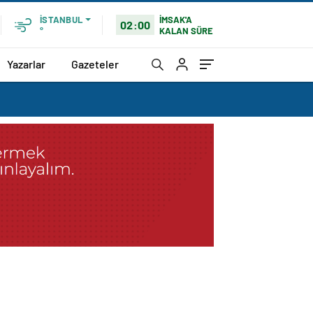
İMSAK'A
İSTANBUL
02:00
KALAN SÜRE
°
Yazarlar
Gazeteler