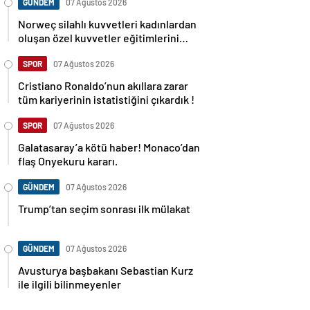
GÜNDEM
07 Ağustos 2026
Norweç silahlı kuvvetleri kadınlardan
oluşan özel kuvvetler eğitimlerini
başlattı.
SPOR
07 Ağustos 2026
Cristiano Ronaldo’nun akıllara zarar
tüm kariyerinin istatistiğini çıkardık !
SPOR
07 Ağustos 2026
Galatasaray’a kötü haber! Monaco’dan
flaş Onyekuru kararı.
GÜNDEM
07 Ağustos 2026
Trump’tan seçim sonrası ilk mülakat
GÜNDEM
07 Ağustos 2026
Avusturya başbakanı Sebastian Kurz
ile ilgili bilinmeyenler