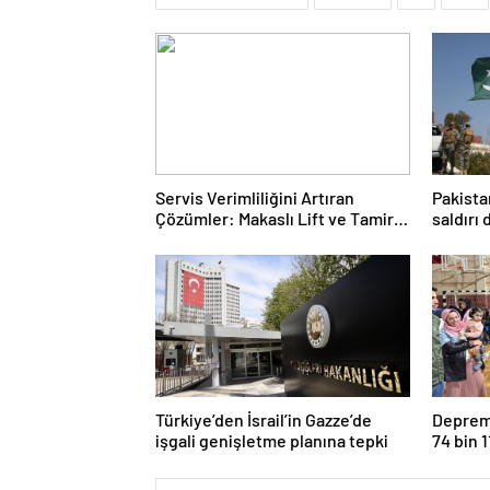
Servis Verimliliğini Artıran
Pakista
Çözümler: Makaslı Lift ve Tamirci
saldırı
Lifti Rehberi
Türkiye’den İsrail’in Gazze’de
Deprem 
işgali genişletme planına tepki
74 bin 