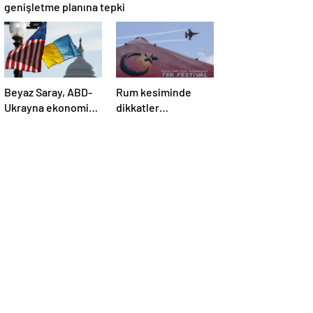
genişletme planına tepki
Beyaz Saray, ABD-
Rum kesiminde
Ukrayna ekonomik
dikkatler
ortaklık
TEKNOFEST
anlaşmasının
KKTC’de
detaylarını paylaştı