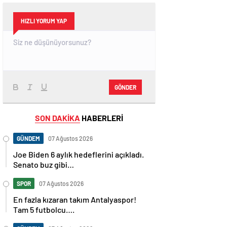
HIZLI YORUM YAP
GÖNDER
SON DAKİKA
HABERLERİ
GÜNDEM
07 Ağustos 2026
Joe Biden 6 aylık hedeflerini açıkladı.
Senato buz gibi…
SPOR
07 Ağustos 2026
En fazla kızaran takım Antalyaspor!
Tam 5 futbolcu….