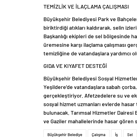
TEMİZLİK VE İLAÇLAMA ÇALIŞMASI
Büyükşehir Belediyesi Park ve Bahçeler 
biriktirdiği atıkları kaldırarak, selin izl
Başkanlığı ekipleri de sel bölgesinde h
üremesine karşı ilaçlama çalışması gerçe
temizliğine de vatandaşlara yardımcı ol
GIDA VE KIYAFET DESTEĞİ
Büyükşehir Belediyesi Sosyal Hizmetler
Yeşildere’de vatandaşlara sabah çorba,
gerçekleştiriyor. Afetzedelere su ve e
sosyal hizmet uzmanları evlerde hasar t
bulunacak. Tarımsal Hizmetler Dairesi B
ve Gaziler mahallelerinde hasar gören 
Büyükşehir Belediye
Çalışma
İş
Sel