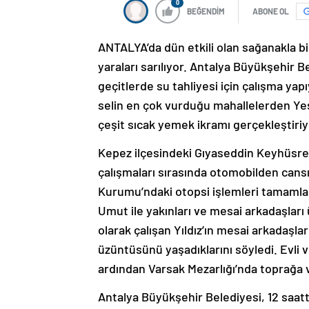
0
BEĞENDİM
ABONE OL
ANTALYA’da dün etkili olan sağanakla birl
yaraları sarılıyor. Antalya Büyükşehir Be
geçitlerde su tahliyesi için çalışma yap
selin en çok vurduğu mahallelerden Ye
çeşit sıcak yemek ikramı gerçekleştiriy
Kepez ilçesindeki Gıyaseddin Keyhüsrev 
çalışmaları sırasında otomobilden cansız 
Kurumu’ndaki otopsi işlemleri tamamlandı
Umut ile yakınları ve mesai arkadaşlar
olarak çalışan Yıldız’ın mesai arkadaşl
üzüntüsünü yaşadıklarını söyledi. Evli v
ardından Varsak Mezarlığı’nda toprağa 
Antalya Büyükşehir Belediyesi, 12 saa