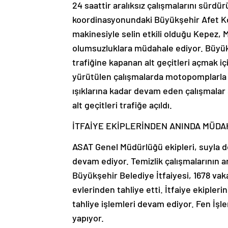
24 saattir aralıksız çalışmalarını sürd
koordinasyonundaki Büyükşehir Afet Ko
makinesiyle selin etkili olduğu Kepez,
olumsuzluklara müdahale ediyor. Büyük
trafiğine kapanan alt geçitleri açmak iç
yürütülen çalışmalarda motopomplarla alt
ışıklarına kadar devam eden çalışmalar
alt geçitleri trafiğe açıldı.
İTFAİYE EKİPLERİNDEN ANINDA MÜD
ASAT Genel Müdürlüğü ekipleri, suyla do
devam ediyor. Temizlik çalışmalarının ar
Büyükşehir Belediye İtfaiyesi, 1678 va
evlerinden tahliye etti. İtfaiye ekipler
tahliye işlemleri devam ediyor. Fen İşle
yapıyor.