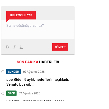
HIZLI YORUM YAP
GÖNDER
SON DAKİKA
HABERLERİ
GÜNDEM
07 Ağustos 2026
Joe Biden 6 aylık hedeflerini açıkladı.
Senato buz gibi…
SPOR
07 Ağustos 2026
En fazla kızaran takım Antalyaspor!
Tam 5 futbolcu….