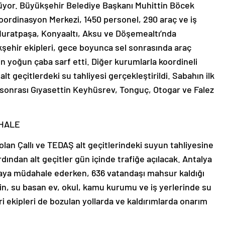
ürüyor. Büyükşehir Belediye Başkanı Muhittin Böcek
ordinasyon Merkezi, 1450 personel, 290 araç ve iş
 Muratpaşa, Konyaaltı, Aksu ve Döşemealtı’nda
şehir ekipleri, gece boyunca sel sonrasında araç
in yoğun çaba sarf etti. Diğer kurumlarla koordineli
 geçitlerdeki su tahliyesi gerçekleştirildi. Sabahın ilk
 sonrası Gıyasettin Keyhüsrev, Tonguç, Otogar ve Falez
AHALE
lan Çallı ve TEDAŞ alt geçitlerindeki suyun tahliyesine
dından alt geçitler gün içinde trafiğe açılacak. Antalya
kaya müdahale ederken, 636 vatandaşı mahsur kaldığı
inin, su basan ev, okul, kamu kurumu ve iş yerlerinde su
ri ekipleri de bozulan yollarda ve kaldırımlarda onarım