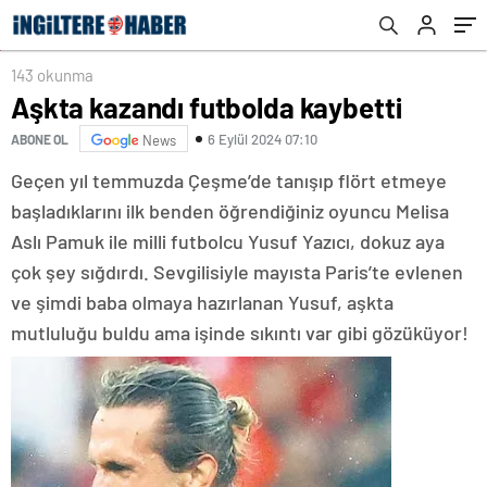
143 okunma
Aşkta kazandı futbolda kaybetti
6 Eylül 2024 07:10
ABONE OL
News
Geçen yıl temmuzda Çeşme’de tanışıp flört etmeye
başladıklarını ilk benden öğrendiğiniz oyuncu Melisa
Aslı Pamuk ile milli futbolcu Yusuf Yazıcı, dokuz aya
çok şey sığdırdı. Sevgilisiyle mayısta Paris’te evlenen
ve şimdi baba olmaya hazırlanan Yusuf, aşkta
mutluluğu buldu ama işinde sıkıntı var gibi gözüküyor!