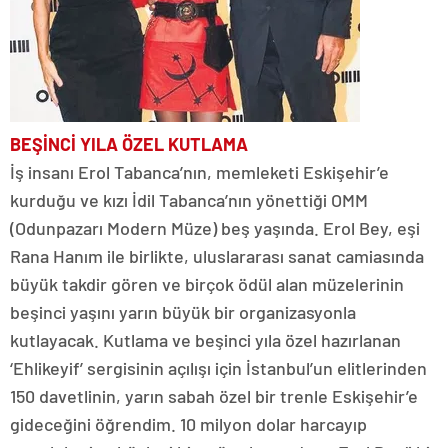
BEŞİNCİ
YILA ÖZEL
KUTLAMA
İş insanı Erol Tabanca’nın, memleketi Eskişehir’e
kurduğu ve kızı İdil Tabanca’nın yönettiği OMM
(Odunpazarı Modern Müze) beş yaşında. Erol Bey, eşi
Rana Hanım ile birlikte, uluslararası sanat camiasında
büyük takdir gören ve birçok ödül alan müzelerinin
beşinci yaşını yarın büyük bir organizasyonla
kutlayacak. Kutlama ve beşinci yıla özel hazırlanan
‘Ehlikeyif’ sergisinin açılışı için İstanbul’un elitlerinden
150 davetlinin, yarın sabah özel bir trenle Eskişehir’e
gideceğini öğrendim. 10 milyon dolar harcayıp