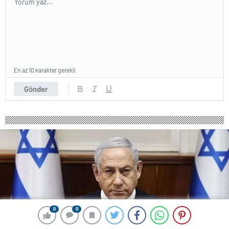
En az 10 karakter gerekli
Gönder
0
0
0
0