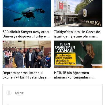
500 kiloluk Sovyet uzay aracı
Türkiye’den İsrail’in Gazze’de
Dünya’ya düşüyor: Türkiye de
işgali genişletme planına
risk altında
tepki
Deprem sonrası İstanbul
MEB, 15 bin öğretmen
okulları 74 bin 11 vatandaşa
ataması kontenjanlarını
kapısını açtı
açıkladı