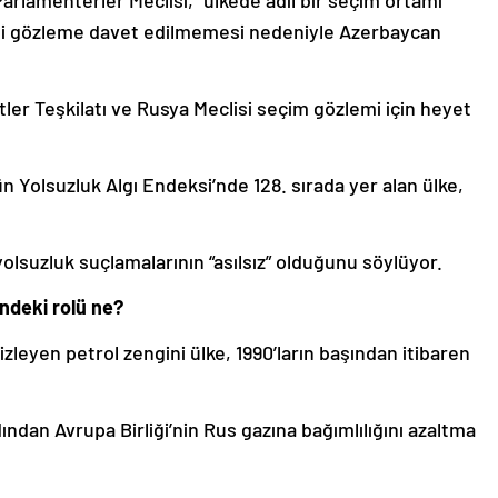
rlamenterler Meclisi, “ülkede adil bir seçim ortamı
mi gözleme davet edilmemesi nedeniyle Azerbaycan
tler Teşkilatı ve Rusya Meclisi seçim gözlemi için heyet
n Yolsuzluk Algı Endeksi’nde 128. sırada yer alan ülke,
olsuzluk suçlamalarının “asılsız” olduğunu söylüyor.
ndeki rolü ne?
zleyen petrol zengini ülke, 1990’ların başından itibaren
ından Avrupa Birliği’nin Rus gazına bağımlılığını azaltma