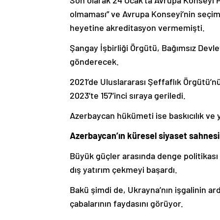
Son olarak 24 Ocak’ta Avrupa Konseyi Pa
olmaması” ve Avrupa Konseyi’nin seçi
heyetine akreditasyon vermemişti.
Şangay İşbirliği Örgütü, Bağımsız Devle
gönderecek.
2021’de Uluslararası Şeffaflık Örgütü’nü
2023’te 157’inci sıraya geriledi.
Azerbaycan hükümeti ise baskıcılık ve y
Azerbaycan’ın küresel siyaset sahnesi
Büyük güçler arasında denge politikası i
dış yatırım çekmeyi başardı.
Bakü şimdi de, Ukrayna’nın işgalinin ard
çabalarının faydasını görüyor.