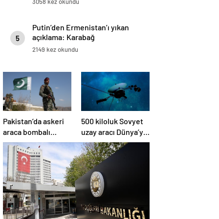
3058 kez okundu
Putin’den Ermenistan’ı yıkan
açıklama: Karabağ
5
Azerbaycan’ın ayrılmaz bir
2149 kez okundu
parçasıdır!
Pakistan’da askeri
500 kiloluk Sovyet
araca bombalı
uzay aracı Dünya’ya
saldırı düzenlendi
düşüyor: Türkiye de
risk altında