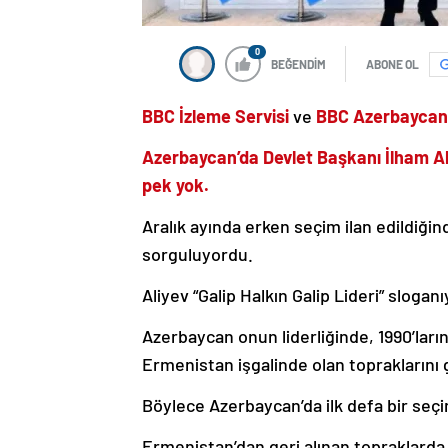
0
BEĞENDİM
ABONE OL
BBC İzleme Servisi
ve
BBC Azerbayca
Azerbaycan’da Devlet Başkanı İlham A
pek yok.
Aralık ayında erken seçim ilan edildiği
sorguluyordu.
Aliyev “Galip Halkın Galip Lideri” sloga
Azerbaycan onun liderliğinde, 1990’ları
Ermenistan işgalinde olan topraklarını 
Böylece Azerbaycan’da ilk defa bir seç
Ermenistan’dan geri alınan topraklarda 