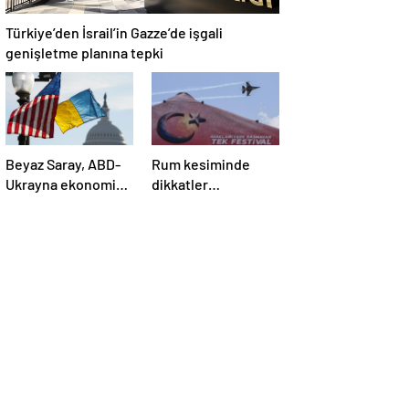
Türkiye’den İsrail’in Gazze’de işgali
genişletme planına tepki
Beyaz Saray, ABD-
Rum kesiminde
Ukrayna ekonomik
dikkatler
ortaklık
TEKNOFEST
anlaşmasının
KKTC’de
detaylarını paylaştı