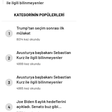
ile ilgili bilinmeyenler
KATEGORİNİN POPÜLERLERİ
Trump’tan seçim sonrası ilk
mülakat
1
8014 kez okundu
Avusturya başbakanı Sebastian
Kurz ile ilgili bilinmeyenler
2
4999 kez okundu
Avusturya başbakanı Sebastian
Kurz ile ilgili bilinmeyenler
3
4965 kez okundu
Joe Biden 6 aylık hedeflerini
açıkladı. Senato buz gibi…
4