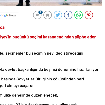
0
News
nca
liyev’in bugünkü seçimi kazanacağından şüphe eden
nde, seçmenler bu seçimin neyi değiştireceğini
nıyla devlet başkanlığında beşinci dönemine hazırlanıyor.
n başında Sovyetler Birliği’nin çöküşünden beri
geri almayı başardı.
im ülke genelinde düzenlenecek.
yaklaşık 22 bin Azerbaycanlı oy kullanacak.