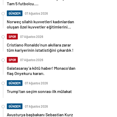
Tam 5 futbolcu….
GÜNDEM
07 Ağustos 2026
Norweç silahlı kuvvetleri kadınlardan
oluşan özel kuvvetler eğitimlerini
başlattı.
SPOR
07 Ağustos 2026
Cristiano Ronaldo’nun akıllara zarar
tüm kariyerinin istatistiğini çıkardık !
SPOR
07 Ağustos 2026
Galatasaray’a kötü haber! Monaco’dan
flaş Onyekuru kararı.
GÜNDEM
07 Ağustos 2026
Trump’tan seçim sonrası ilk mülakat
GÜNDEM
07 Ağustos 2026
Avusturya başbakanı Sebastian Kurz