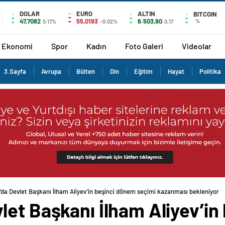
DOLAR
EURO
ALTIN
BITCOIN
47,7082
55,0193
6.503,90
%
0.17%
-0.02%
0,17
Ekonomi
Spor
Kadın
Foto Galeri
Videolar
3.Sayfa
Avrupa
Bülten
Din
Eğitim
Hayat
Politika
da Devlet Başkanı İlham Aliyev’in beşinci dönem seçimi kazanması bekleniyor
let Başkanı İlham Aliyev’in