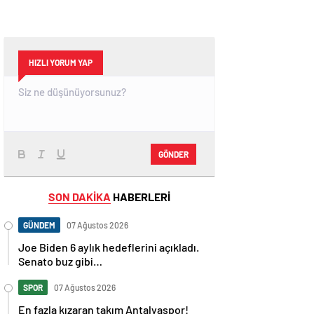
HIZLI YORUM YAP
GÖNDER
SON DAKİKA
HABERLERİ
GÜNDEM
07 Ağustos 2026
Joe Biden 6 aylık hedeflerini açıkladı.
Senato buz gibi…
SPOR
07 Ağustos 2026
En fazla kızaran takım Antalyaspor!