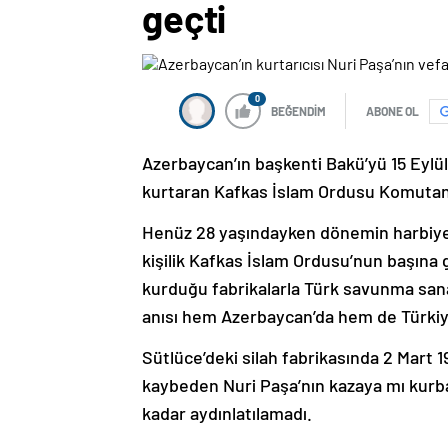
geçti
0
BEĞENDİM
ABONE OL
Azerbaycan’ın başkenti Bakü’yü 15 Eylül 
kurtaran Kafkas İslam Ordusu Komutanı 
Henüz 28 yaşındayken dönemin harbiye n
kişilik Kafkas İslam Ordusu’nun başın
kurduğu fabrikalarla Türk savunma sanayi
anısı hem Azerbaycan’da hem de Türkiye
Sütlüce’deki silah fabrikasında 2 Mart
kaybeden Nuri Paşa’nın kazaya mı kurba
kadar aydınlatılamadı.