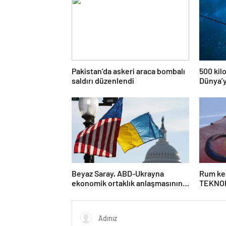
Pakistan’da askeri araca bombalı
500 kil
saldırı düzenlendi
Dünya’y
risk alt
Beyaz Saray, ABD-Ukrayna
Rum kes
ekonomik ortaklık anlaşmasının
TEKNOF
detaylarını paylaştı