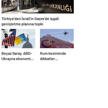
Türkiye’den İsrail’in Gazze’de işgali
genişletme planına tepki
Beyaz Saray, ABD-
Rum kesiminde
Ukrayna ekonomik
dikkatler
ortaklık
TEKNOFEST
anlaşmasının
KKTC’de
detaylarını paylaştı