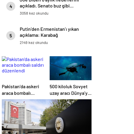
açıkladı. Senato buz gibi…
4
3058 kez okundu
Putin’den Ermenistan’ı yıkan
açıklama: Karabağ
5
Azerbaycan’ın ayrılmaz bir
2149 kez okundu
parçasıdır!
Pakistan’da askeri
500 kiloluk Sovyet
araca bombalı
uzay aracı Dünya’ya
saldırı düzenlendi
düşüyor: Türkiye de
risk altında