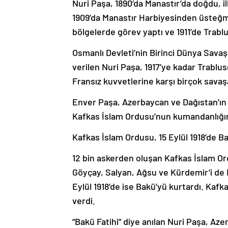
Nuri Paşa, 1890’da Manastır’da doğdu, i
1909’da Manastır Harbiyesinden üsteğme
bölgelerde görev yaptı ve 1911’de Trablu
Osmanlı Devleti’nin Birinci Dünya Savaş
verilen Nuri Paşa, 1917’ye kadar Trablus
Fransız kuvvetlerine karşı birçok savaşa
Enver Paşa, Azerbaycan ve Dağıstan’ın
Kafkas İslam Ordusu’nun kumandanlığına
Kafkas İslam Ordusu, 15 Eylül 1918’de B
12 bin askerden oluşan Kafkas İslam O
Göyçay, Salyan, Ağsu ve Kürdemir’i de B
Eylül 1918’de ise Bakü’yü kurtardı. Kafk
verdi.
“Bakü Fatihi” diye anılan Nuri Paşa, Az