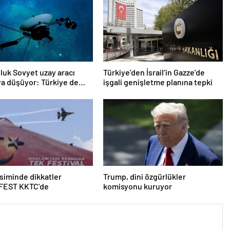
oluk Sovyet uzay aracı
Türkiye’den İsrail’in Gazze’de
a düşüyor: Türkiye de
işgali genişletme planına tepki
ında
iminde dikkatler
Trump, dini özgürlükler
EST KKTC’de
komisyonu kuruyor