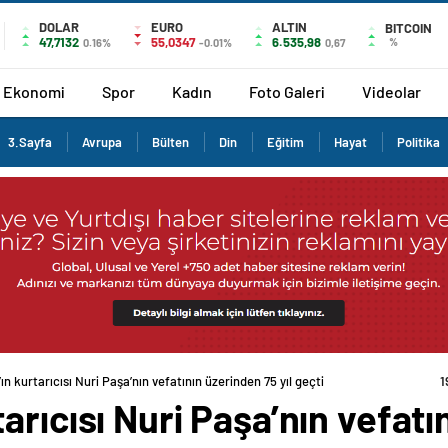
DOLAR
EURO
ALTIN
BITCOIN
47,7132
55,0347
6.535,98
%
0.16%
-0.01%
0,67
Ekonomi
Spor
Kadın
Foto Galeri
Videolar
3.Sayfa
Avrupa
Bülten
Din
Eğitim
Hayat
Politika
n kurtarıcısı Nuri Paşa’nın vefatının üzerinden 75 yıl geçti
1
rıcısı Nuri Paşa’nın vefatın