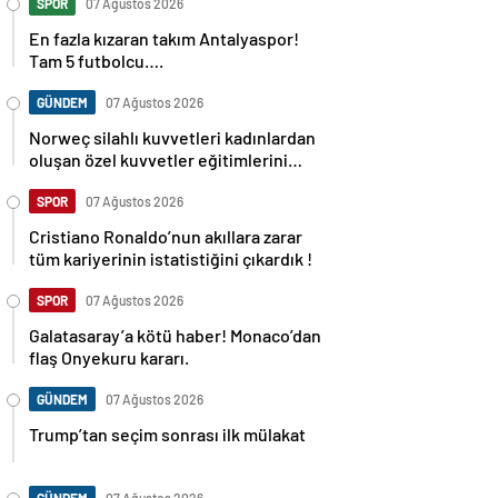
SPOR
07 Ağustos 2026
En fazla kızaran takım Antalyaspor!
Tam 5 futbolcu….
GÜNDEM
07 Ağustos 2026
Norweç silahlı kuvvetleri kadınlardan
oluşan özel kuvvetler eğitimlerini
başlattı.
SPOR
07 Ağustos 2026
Cristiano Ronaldo’nun akıllara zarar
tüm kariyerinin istatistiğini çıkardık !
SPOR
07 Ağustos 2026
Galatasaray’a kötü haber! Monaco’dan
flaş Onyekuru kararı.
GÜNDEM
07 Ağustos 2026
Trump’tan seçim sonrası ilk mülakat