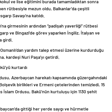
lkokul ve lise eğitimini burada tamamladıktan sonra
n rütbesiyle mezun oldu, Balkanlar’da çeşitli
sgarp Savaşı’na katıldı.
ı’na girmesinin ardından “padişah yaverliği” rütbesi
garp ve Bingazi’de görev yaparken İngiliz, İtalyan ve
 girdi.
 Osmanlı’dan yardım talep etmesi üzerine kurdurduğu
, kardeşi Nuri Paşa’yı getirdi.
akü’yü kurtardı
rdusu, Azerbaycan harekatı kapsamında güzergahındaki
olşevik birlikleri ve Ermeni çetelerinden temizledi, 15
as İslam Ordusu, Bakü’nün kurtuluşu için 1130 şehit
erbaycan’da gittiği her yerde saygı ve hürmetle