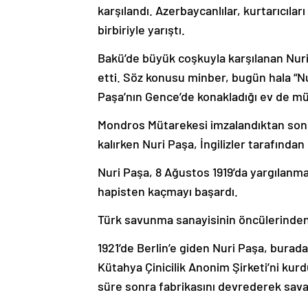
karşılandı. Azerbaycanlılar, kurtarıcıl
birbiriyle yarıştı.
Bakü’de büyük coşkuyla karşılanan Nuri
etti. Söz konusu minber, bugün hala “Nu
Paşa’nın Gence’de konakladığı ev de müz
Mondros Mütarekesi imzalandıktan son
kalırken Nuri Paşa, İngilizler tarafında
Nuri Paşa, 8 Ağustos 1919’da yargılanma
hapisten kaçmayı başardı.
Türk savunma sanayisinin öncülerinden 
1921’de Berlin’e giden Nuri Paşa, burada
Kütahya Çinicilik Anonim Şirketi’ni kurd
süre sonra fabrikasını devrederek sava