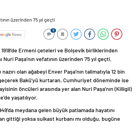
0
News
1918’de Ermeni çeteleri ve Bolşevik birliklerinden
Nuri Paşa’nın vefatının üzerinden 75 yıl geçti.
azırı olan ağabeyi Enver Paşa’nın talimatıyla 12 bin
a geçerek Bakü’yü kurtaran, Cumhuriyet döneminde ise
sinin öncüleri arasında yer alan Nuri Paşa’nın (Killigil)
’de yaşatılıyor.
 1949’da meydana gelen büyük patlamada hayatını
n gittiği yoksa suikast kurbanı mı olduğu, bugüne