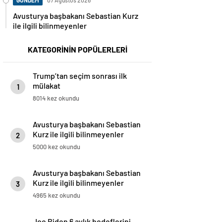
GÜNDEM
07 Ağustos 2026
Avusturya başbakanı Sebastian Kurz
ile ilgili bilinmeyenler
KATEGORİNİN POPÜLERLERİ
Trump’tan seçim sonrası ilk
mülakat
1
8014 kez okundu
Avusturya başbakanı Sebastian
Kurz ile ilgili bilinmeyenler
2
5000 kez okundu
Avusturya başbakanı Sebastian
Kurz ile ilgili bilinmeyenler
3
4965 kez okundu
Joe Biden 6 aylık hedeflerini