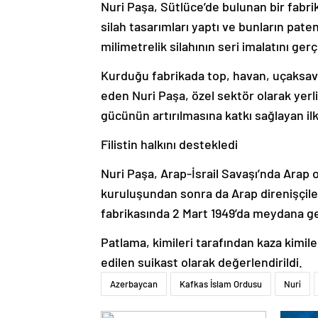
Nuri Paşa, Sütlüce’de bulunan bir fabrika
silah tasarımları yaptı ve bunların patent
milimetrelik silahının seri imalatını gerç
Kurduğu fabrikada top, havan, uçaksava
eden Nuri Paşa, özel sektör olarak yer
gücünün artırılmasına katkı sağlayan ilk 
Filistin halkını destekledi
Nuri Paşa, Arap-İsrail Savaşı’nda Arap ord
kuruluşundan sonra da Arap direnişçiler
fabrikasında 2 Mart 1949’da meydana ge
Patlama, kimileri tarafından kaza kimile
edilen suikast olarak değerlendirildi.
Azerbaycan
Kafkas İslam Ordusu
Nuri