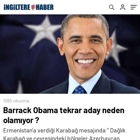
1085 okunma
Barrack Obama tekrar aday neden
olamıyor ?
Ermenistan'a verdiği Karabağ mesajında “ Dağlık
Karabağ ve çevresindeki bölgeler Azerbaycan