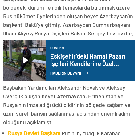
bölgedeki durum ile ilgili temaslarda bulunmak üzere
Rus hükümet üyelerinden oluşan heyet Azerbaycan’ın
başkenti Bakü’ye gitmiş, Azerbaycan Cumhurbaşkanı
İlham Aliyev, Rusya Dışişleri Bakanı Sergey Lavrov’dur.
GÜNDEM
Eskişehir’deki Hamal Pazarı
İşçileri Kendilerine Özel
Kıraathane İstiyor
HABERİN DEVAMI
Başbakan Yardımcıları Aleksandr Novak ve Aleksey
Overçuk oluşan heyet Azerbaycan, Ermenistan ve
Rusya’nın imzaladığı üçlü bildirinin bölgede sağlam ve
uzun süreli barışın sağlanması açısından önemli adım
olduğunu açıklamıştı.
Rusya Devlet Başkanı
Putin’in, “‘Dağlık Karabağ