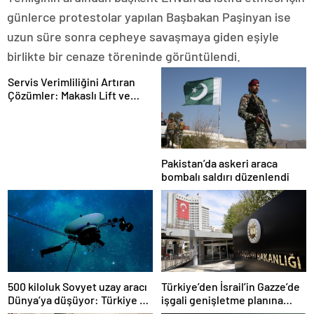
günlerce protestolar yapılan Başbakan Paşinyan ise
uzun süre sonra cepheye savaşmaya giden eşiyle
birlikte bir cenaze töreninde görüntülendi.
Servis Verimliliğini Artıran
Çözümler: Makaslı Lift ve
Tamirci Lifti Rehberi
Pakistan’da askeri araca
bombalı saldırı düzenlendi
500 kiloluk Sovyet uzay aracı
Türkiye’den İsrail’in Gazze’de
Dünya’ya düşüyor: Türkiye de
işgali genişletme planına
risk altında
tepki