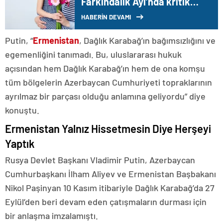
Farkındalık Ayı’nda kritik
uyarı: Erkek çocukların
HABERİN DEVAMI
aşılanması şart
Putin, “
Ermenistan
, Dağlık Karabağ’ın bağımsızlığını ve
egemenliğini tanımadı. Bu, uluslararası hukuk
açısından hem Dağlık Karabağ’ın hem de ona komşu
tüm bölgelerin Azerbaycan Cumhuriyeti topraklarının
ayrılmaz bir parçası olduğu anlamına geliyordu” diye
konuştu.
Ermenistan Yalnız Hissetmesin Diye Herşeyi
Yaptık
Rusya Devlet Başkanı Vladimir Putin, Azerbaycan
Cumhurbaşkanı İlham Aliyev ve Ermenistan Başbakanı
Nikol Paşinyan 10 Kasım itibariyle Dağlık Karabağ’da 27
Eylül’den beri devam eden çatışmaların durması için
bir anlaşma imzalamıştı.