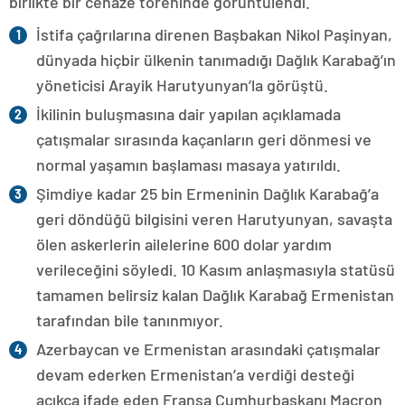
birlikte bir cenaze töreninde görüntülendi.
İstifa çağrılarına direnen Başbakan Nikol Paşinyan,
dünyada hiçbir ülkenin tanımadığı Dağlık Karabağ’ın
yöneticisi Arayik Harutyunyan’la görüştü.
İkilinin buluşmasına dair yapılan açıklamada
çatışmalar sırasında kaçanların geri dönmesi ve
normal yaşamın başlaması masaya yatırıldı.
Şimdiye kadar 25 bin Ermeninin Dağlık Karabağ’a
geri döndüğü bilgisini veren Harutyunyan, savaşta
ölen askerlerin ailelerine 600 dolar yardım
verileceğini söyledi. 10 Kasım anlaşmasıyla statüsü
tamamen belirsiz kalan Dağlık Karabağ Ermenistan
tarafından bile tanınmıyor.
Azerbaycan ve Ermenistan arasındaki çatışmalar
devam ederken Ermenistan’a verdiği desteği
açıkça ifade eden Fransa Cumhurbaşkanı Macron