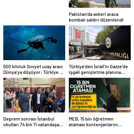
Pakistan’da askeri araca
bombalı saldırı düzenlendi
500 kiloluk Sovyet uzay aracı
Türkiye’den İsrail’in Gazze’de
Dünya’ya düşüyor: Türkiye de
işgali genişletme planına
risk altında
tepki
Deprem sonrası İstanbul
MEB, 15 bin öğretmen
okulları 74 bin 11 vatandaşa
ataması kontenjanlarını
kapısını açtı
açıkladı