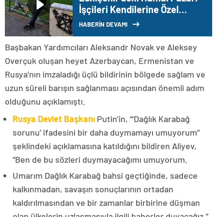
İşçileri Kendilerine Özel
Kıraathane İstiyor
HABERİN DEVAMI
Başbakan Yardımcıları Aleksandr Novak ve Aleksey
Overçuk oluşan heyet Azerbaycan, Ermenistan ve
Rusya’nın imzaladığı üçlü bildirinin bölgede sağlam ve
uzun süreli barışın sağlanması açısından önemli adım
olduğunu açıklamıştı.
Rusya Devlet Başkanı
Putin’in, “‘Dağlık Karabağ
sorunu’ ifadesini bir daha duymamayı umuyorum”
şeklindeki açıklamasına katıldığını bildiren Aliyev,
“Ben de bu sözleri duymayacağımı umuyorum.
Umarım Dağlık Karabağ bahsi geçtiğinde, sadece
kalkınmadan, savaşın sonuçlarının ortadan
kaldırılmasından ve bir zamanlar birbirine düşman
olan ülkelerin uzlaşmasıyla ilgili haberler duyacağız.”