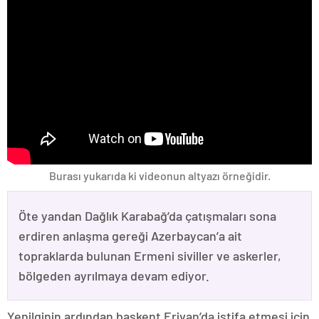
Burası yukarıda ki videonun altyazı örneğidir.
Öte yandan Dağlık Karabağ’da çatışmaları sona
erdiren anlaşma gereği Azerbaycan’a ait
topraklarda bulunan Ermeni siviller ve askerler,
bölgeden ayrılmaya devam ediyor.
Yenilginin ardından başkent Erivan’da istifa etmesi için