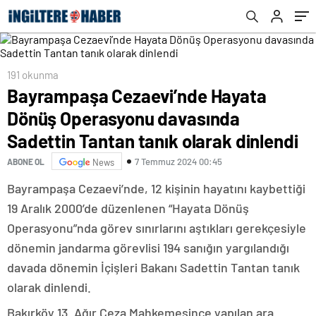
olarak dinlendi
191 okunma
Bayrampaşa Cezaevi’nde Hayata
Dönüş Operasyonu davasında
Sadettin Tantan tanık olarak dinlendi
7 Temmuz 2024 00:45
ABONE OL
News
Bayrampaşa Cezaevi’nde, 12 kişinin hayatını kaybettiği
19 Aralık 2000’de düzenlenen “Hayata Dönüş
Operasyonu”nda görev sınırlarını aştıkları gerekçesiyle
dönemin jandarma görevlisi 194 sanığın yargılandığı
davada dönemin İçişleri Bakanı Sadettin Tantan tanık
olarak dinlendi.
Bakırköy 13. Ağır Ceza Mahkemesince yapılan ara