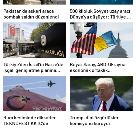
Pakistan’da askeri araca
500 kiloluk Sovyet uzay aracı
bombalı saldırı düzenlendi
Dünya’ya düşüyor: Türkiye de
risk altında
Türkiye’den İsrail’in Gazze’de
Beyaz Saray, ABD-Ukrayna
işgali genişletme planına
ekonomik ortaklık
tepki
anlaşmasının detaylarını
paylaştı
Rum kesiminde dikkatler
Trump, dini özgürlükler
TEKNOFEST KKTC’de
komisyonu kuruyor