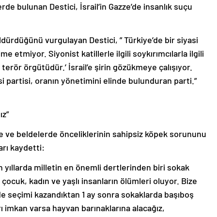
de bulunan Destici, İsrail’in Gazze’de insanlık suçu
ldürdüğünü vurgulayan Destici, ” Türkiye’de bir siyasi
ime etmiyor. Siyonist katillerle ilgili soykırımcılarla ilgili
erör örgütüdür.’ İsrail’e şirin gözükmeye çalışıyor.
si partisi, oranın yönetimini elinde bulunduran parti.”
ız”
lçe ve beldelerde önceliklerinin sahipsiz köpek sorununu
rı kaydetti:
 yıllarda milletin en önemli dertlerinden biri sokak
 çocuk, kadın ve yaşlı insanların ölümleri oluyor. Bize
dede seçimi kazandıktan 1 ay sonra sokaklarda başıboş
ı imkan varsa hayvan barınaklarına alacağız,