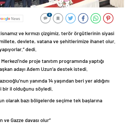
0
News
snamız ve kırmızı çizgimiz, terör örgütlerinin siyasi
 millete, devlete, vatana ve şehitlerimize ihanet olur.
 yapıyorlar.” dedi.
ür Merkezi’nde proje tanıtım programında yaptığı
başkan adayı Adem Uzun’a destek istedi.
ıcıoğlu’nun yanında 14 yaşından beri yer aldığını
 bir il olduğunu söyledi.
un olarak bazı bölgelerde seçime tek başlarına
in ve Gazze davası olur”