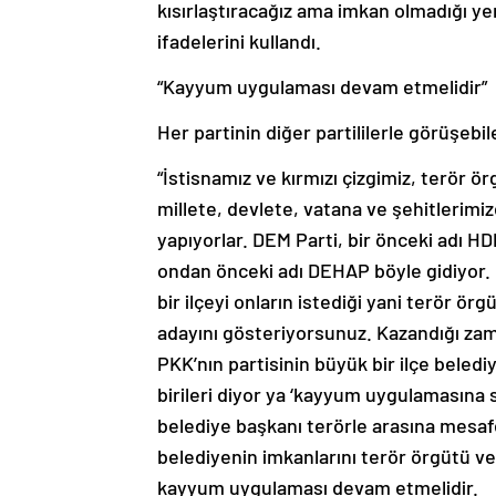
kısırlaştıracağız ama imkan olmadığı ye
ifadelerini kullandı.
“Kayyum uygulaması devam etmelidir”
Her partinin diğer partililerle görüşebi
“İstisnamız ve kırmızı çizgimiz, terör örg
millete, devlete, vatana ve şehitlerimize 
yapıyorlar. DEM Parti, bir önceki adı 
ondan önceki adı DEHAP böyle gidiyor. B
bir ilçeyi onların istediği yani terör ör
adayını gösteriyorsunuz. Kazandığı za
PKK’nın partisinin büyük bir ilçe beledi
birileri diyor ya ‘kayyum uygulamasına 
belediye başkanı terörle arasına mesaf
belediyenin imkanlarını terör örgütü ve 
kayyum uygulaması devam etmelidir.