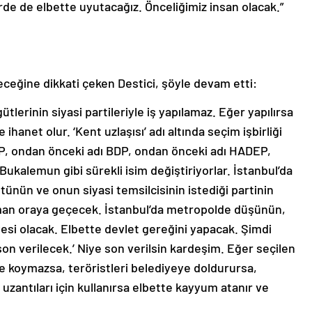
rde de elbette uyutacağız. Önceliğimiz insan olacak.”
leceğine dikkati çeken Destici, şöyle devam etti:
ütlerinin siyasi partileriyle iş yapılamaz. Eğer yapılırsa
ihanet olur. ‘Kent uzlaşısı’ adı altında seçim işbirliği
HDP, ondan önceki adı BDP, ondan önceki adı HADEP,
ukalemun gibi sürekli isim değiştiriyorlar. İstanbul’da
gütünün ve onun siyasi temsilcisinin istediği partinin
man oraya geçecek. İstanbul’da metropolde düşünün,
yesi olacak. Elbette devlet gereğini yapacak. Şimdi
son verilecek.’ Niye son verilsin kardeşim. Eğer seçilen
e koymazsa, teröristleri belediyeye doldurursa,
uzantıları için kullanırsa elbette kayyum atanır ve