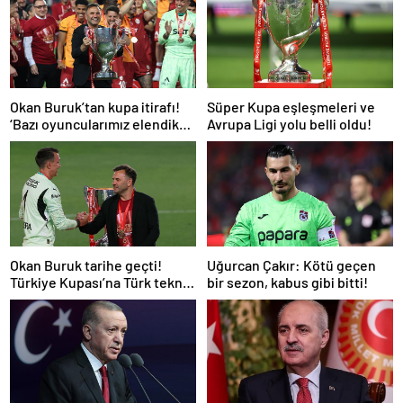
Okan Buruk’tan kupa itirafı!
Süper Kupa eşleşmeleri ve
‘Bazı oyuncularımız elendik
Avrupa Ligi yolu belli oldu!
diye düşündü’
Okan Buruk tarihe geçti!
Uğurcan Çakır: Kötü geçen
Türkiye Kupası’na Türk teknik
bir sezon, kabus gibi bitti!
adam damgası