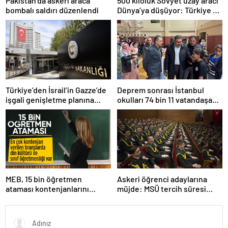
Pakistan’da askeri araca
500 kiloluk Sovyet uzay aracı
bombalı saldırı düzenlendi
Dünya’ya düşüyor: Türkiye de
risk altında
Türkiye’den İsrail’in Gazze’de
Deprem sonrası İstanbul
işgali genişletme planına
okulları 74 bin 11 vatandaşa
tepki
kapısını açtı
MEB, 15 bin öğretmen
Askeri öğrenci adaylarına
ataması kontenjanlarını
müjde: MSÜ tercih süresi
açıkladı
uzatıldı