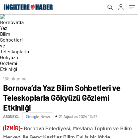
168 okunma
Bornova’da Yaz Bilim Sohbetleri ve
Teleskoplarla Gökyüzü Gözlemi
Etkinliği
21 Ağustos 2024 13:35
ABONE OL
News
(İZMİR)-
Bornova Belediyesi, Mevlana Toplum ve Bilim
Merkezi ile Genç Kaşifler Bilim Evi iş birliğiyle