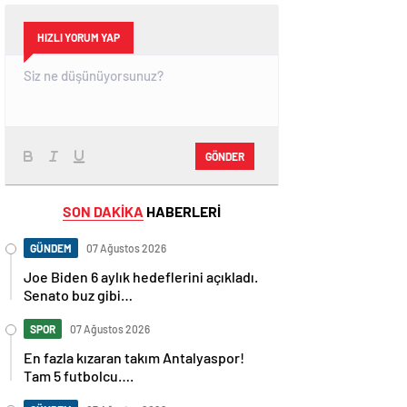
HIZLI YORUM YAP
GÖNDER
SON DAKİKA
HABERLERİ
GÜNDEM
07 Ağustos 2026
Joe Biden 6 aylık hedeflerini açıkladı.
Senato buz gibi…
SPOR
07 Ağustos 2026
En fazla kızaran takım Antalyaspor!
Tam 5 futbolcu….