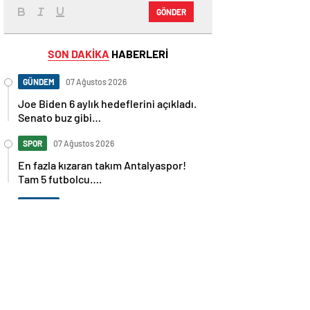
GÖNDER
SON DAKİKA
HABERLERİ
GÜNDEM
07 Ağustos 2026
Joe Biden 6 aylık hedeflerini açıkladı.
Senato buz gibi…
SPOR
07 Ağustos 2026
En fazla kızaran takım Antalyaspor!
Tam 5 futbolcu….
GÜNDEM
07 Ağustos 2026
Norweç silahlı kuvvetleri kadınlardan
oluşan özel kuvvetler eğitimlerini
başlattı.
SPOR
07 Ağustos 2026
Cristiano Ronaldo’nun akıllara zarar
tüm kariyerinin istatistiğini çıkardık !