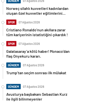
GÜNDEM
07 Ağustos 2026
Norweç silahlı kuvvetleri kadınlardan
oluşan özel kuvvetler eğitimlerini
başlattı.
SPOR
07 Ağustos 2026
Cristiano Ronaldo’nun akıllara zarar
tüm kariyerinin istatistiğini çıkardık !
SPOR
07 Ağustos 2026
Galatasaray’a kötü haber! Monaco’dan
flaş Onyekuru kararı.
GÜNDEM
07 Ağustos 2026
Trump’tan seçim sonrası ilk mülakat
GÜNDEM
07 Ağustos 2026
Avusturya başbakanı Sebastian Kurz
ile ilgili bilinmeyenler