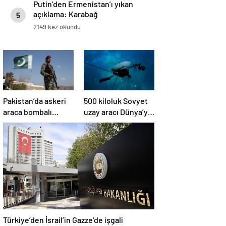
Putin’den Ermenistan’ı yıkan
açıklama: Karabağ
5
Azerbaycan’ın ayrılmaz bir
2149 kez okundu
parçasıdır!
Pakistan’da askeri
500 kiloluk Sovyet
araca bombalı
uzay aracı Dünya’ya
saldırı düzenlendi
düşüyor: Türkiye de
risk altında
Türkiye’den İsrail’in Gazze’de işgali