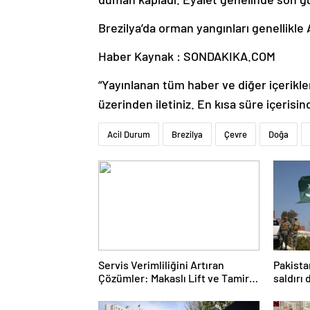
Brezilya’da orman yangınları genellikle 
Haber Kaynak : SONDAKIKA.COM
“Yayınlanan tüm haber ve diğer içerikler i
üzerinden iletiniz. En kısa süre içerisin
Acil Durum
Brezilya
Çevre
Doğa
Servis Verimliliğini Artıran
Pakista
Çözümler: Makaslı Lift ve Tamirci
saldırı
Lifti Rehberi