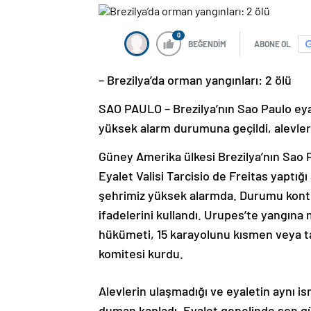
0
BEĞENDİM
ABONE OL
– Brezilya’da orman yangınları: 2 ölü
SAO PAULO – Brezilya’nın Sao Paulo eya
yüksek alarm durumuna geçildi, alevler
Güney Amerika ülkesi Brezilya’nın Sao 
Eyalet Valisi Tarcisio de Freitas yaptı
şehrimiz yüksek alarmda. Durumu kontro
ifadelerini kullandı. Urupes’te yangına
hükümeti, 15 karayolunu kısmen veya t
komitesi kurdu.
Alevlerin ulaşmadığı ve eyaletin aynı 
duman kapladı. Eyalet genelinde son gün