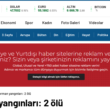
DOLAR
EURO
ALTIN
BITCOIN
47,7002
55,1992
6.666,78
%
0.15%
0.33%
2,68
Ekonomi
Spor
Kadın
Foto Galeri
Videolar
3.Sayfa
Avrupa
Bülten
Din
Eğitim
Hayat
Politika
orman yangınları: 2 ölü
angınları: 2 ölü