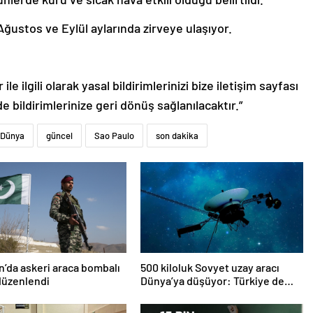
Ağustos ve Eylül aylarında zirveye ulaşıyor.
le ilgili olarak yasal bildirimlerinizi bize iletişim sayfası
de bildirimlerinize geri dönüş sağlanılacaktır.”
Dünya
güncel
Sao Paulo
son dakika
n’da askeri araca bombalı
500 kiloluk Sovyet uzay aracı
 düzenlendi
Dünya’ya düşüyor: Türkiye de
risk altında