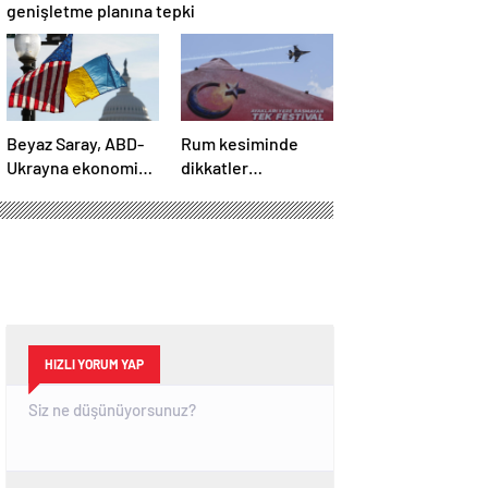
genişletme planına tepki
Beyaz Saray, ABD-
Rum kesiminde
Ukrayna ekonomik
dikkatler
ortaklık
TEKNOFEST
anlaşmasının
KKTC’de
detaylarını paylaştı
HIZLI YORUM YAP