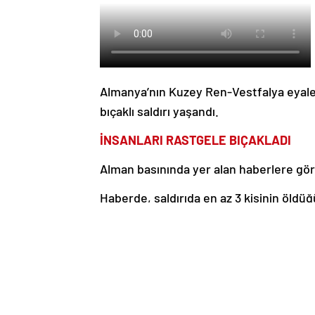
Almanya’nın Kuzey Ren-Vestfalya eyalet
bıçaklı saldırı yaşandı.
İNSANLARI RASTGELE BIÇAKLADI
Alman basınında yer alan haberlere göre 
Haberde, saldırıda en az 3 kişinin öldüğü,
halktan şehir merkezini terk etmelerini 
SALDIRAN YAKALANAMADI
Saldırganın olay yerinden kaçtığı ifade 
edildiği kaydedildi.