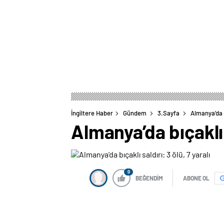
İngiltere Haber
Gündem
3.Sayfa
Almanya’da b
Almanya’da bıçaklı s
0
BEĞENDİM
ABONE OL