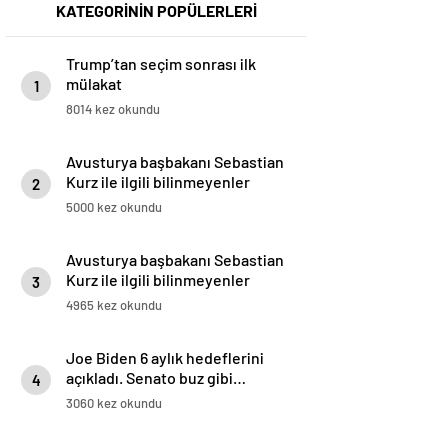
KATEGORİNİN POPÜLERLERİ
Trump’tan seçim sonrası ilk
mülakat
1
8014 kez okundu
Avusturya başbakanı Sebastian
Kurz ile ilgili bilinmeyenler
2
5000 kez okundu
Avusturya başbakanı Sebastian
Kurz ile ilgili bilinmeyenler
3
4965 kez okundu
Joe Biden 6 aylık hedeflerini
açıkladı. Senato buz gibi…
4
3060 kez okundu