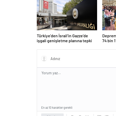
Türkiye’den İsrail’in Gazze’de
Deprem 
işgali genişletme planına tepki
74 bin 
En az 10 karakter gerekli