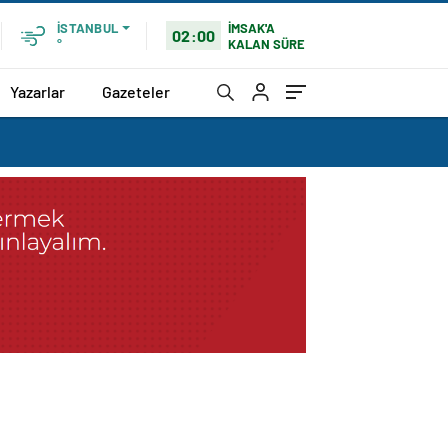
İMSAK'A
İSTANBUL
02:00
KALAN SÜRE
°
Yazarlar
Gazeteler