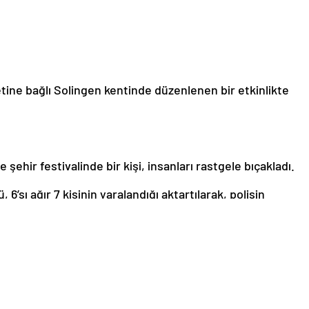
ine bağlı Solingen kentinde düzenlenen bir etkinlikte
şehir festivalinde bir kişi, insanları rastgele bıçakladı.
 6’sı ağır 7 kişinin yaralandığı aktartılarak, polisin
istediği kaydedildi.
edildi. Bölgeye çok sayıda polis ve sağlık ekibinin sevk