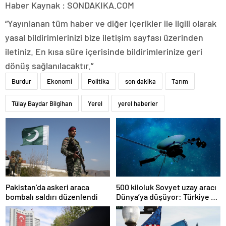
Haber Kaynak : SONDAKIKA.COM
“Yayınlanan tüm haber ve diğer içerikler ile ilgili olarak
yasal bildirimlerinizi bize iletişim sayfası üzerinden
iletiniz. En kısa süre içerisinde bildirimlerinize geri
dönüş sağlanılacaktır.”
Burdur
Ekonomi
Politika
son dakika
Tarım
Tülay Baydar Bilgihan
Yerel
yerel haberler
Pakistan’da askeri araca
500 kiloluk Sovyet uzay aracı
bombalı saldırı düzenlendi
Dünya’ya düşüyor: Türkiye de
risk altında