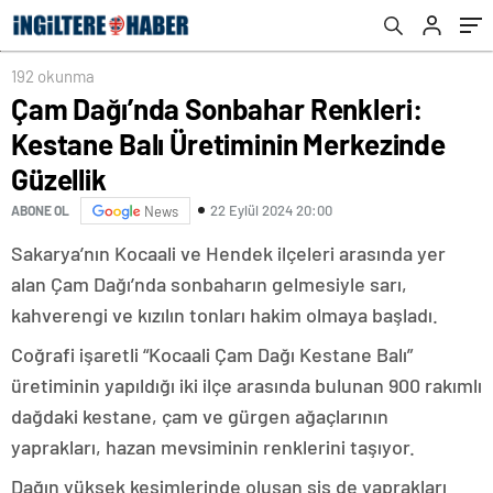
192 okunma
Çam Dağı’nda Sonbahar Renkleri:
Kestane Balı Üretiminin Merkezinde
Güzellik
22 Eylül 2024 20:00
ABONE OL
News
Sakarya’nın Kocaali ve Hendek ilçeleri arasında yer
alan Çam Dağı’nda sonbaharın gelmesiyle sarı,
kahverengi ve kızılın tonları hakim olmaya başladı.
Coğrafi işaretli “Kocaali Çam Dağı Kestane Balı”
üretiminin yapıldığı iki ilçe arasında bulunan 900 rakımlı
dağdaki kestane, çam ve gürgen ağaçlarının
yaprakları, hazan mevsiminin renklerini taşıyor.
Dağın yüksek kesimlerinde oluşan sis de yaprakları