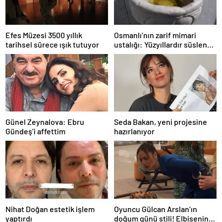
Efes Müzesi 3500 yıllık
Osmanlı’nın zarif mimari
tarihsel sürece ışık tutuyor
ustalığı: Yüzyıllardır süslenen
kuş sebilleri ve çanakları
Günel Zeynalova: Ebru
Seda Bakan, yeni projesine
Gündeş’i affettim
hazırlanıyor
Nihat Doğan estetik işlem
Oyuncu Gülcan Arslan’ın
yaptırdı
doğum günü stili! Elbisenin