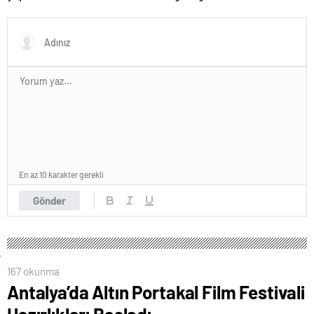
düğmelerini kapatmadı
En az 10 karakter gerekli
Gönder
167 okunma
Antalya’da Altın Portakal Film Festivali