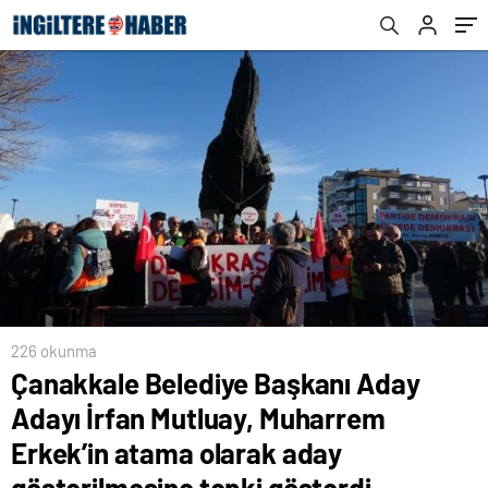
aday gösterilmesine tepki gösterdi
226 okunma
Çanakkale Belediye Başkanı Aday
Adayı İrfan Mutluay, Muharrem
Erkek’in atama olarak aday
gösterilmesine tepki gösterdi