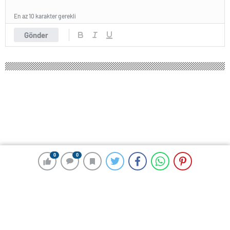
En az 10 karakter gerekli
Gönder
0
0
0
0
259 okunma