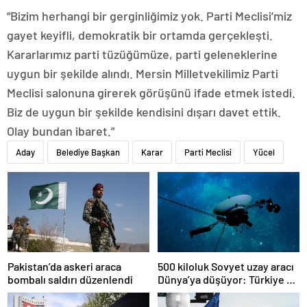
“Bizim herhangi bir gerginliğimiz yok. Parti Meclisi’miz
gayet keyifli, demokratik bir ortamda gerçekleşti.
Kararlarımız parti tüzüğümüze, parti geleneklerine
uygun bir şekilde alındı. Mersin Milletvekilimiz Parti
Meclisi salonuna girerek görüşünü ifade etmek istedi.
Biz de uygun bir şekilde kendisini dışarı davet ettik.
Olay bundan ibaret.”
Aday
Belediye Başkan
Karar
Parti Meclisi
Yücel
Pakistan’da askeri araca
500 kiloluk Sovyet uzay aracı
bombalı saldırı düzenlendi
Dünya’ya düşüyor: Türkiye de
risk altında