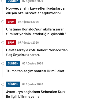
GÜNDEM
07 Ağustos 2026
Norweç silahlı kuvvetleri kadınlardan
oluşan özel kuvvetler eğitimlerini
başlattı.
SPOR
07 Ağustos 2026
Cristiano Ronaldo’nun akıllara zarar
tüm kariyerinin istatistiğini çıkardık !
SPOR
07 Ağustos 2026
Galatasaray’a kötü haber! Monaco’dan
flaş Onyekuru kararı.
GÜNDEM
07 Ağustos 2026
Trump’tan seçim sonrası ilk mülakat
GÜNDEM
07 Ağustos 2026
Avusturya başbakanı Sebastian Kurz
ile ilgili bilinmeyenler