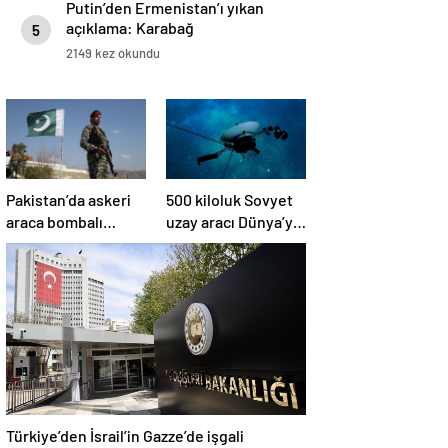
Putin’den Ermenistan’ı yıkan
açıklama: Karabağ
5
Azerbaycan’ın ayrılmaz bir
2149 kez okundu
parçasıdır!
Pakistan’da askeri
500 kiloluk Sovyet
araca bombalı
uzay aracı Dünya’ya
saldırı düzenlendi
düşüyor: Türkiye de
risk altında
Türkiye’den İsrail’in Gazze’de işgali