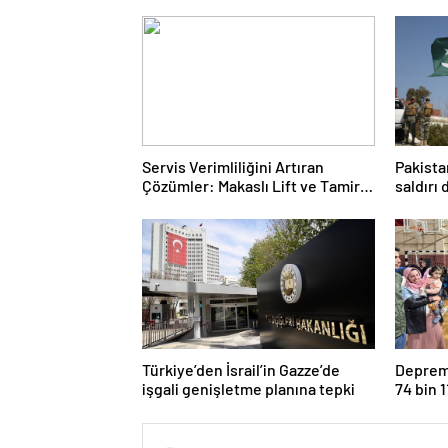
Servis Verimliliğini Artıran
Pakista
Çözümler: Makaslı Lift ve Tamirci
saldırı
Lifti Rehberi
Türkiye’den İsrail’in Gazze’de
Deprem 
işgali genişletme planına tepki
74 bin 