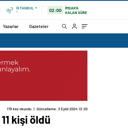
İMSAK'A
İSTANBUL
02:00
KALAN SÜRE
°
Yazarlar
Gazeteler
179 kez okundu
|
Güncelleme: 3 Eylül 2024 13:20
11 kişi öldü