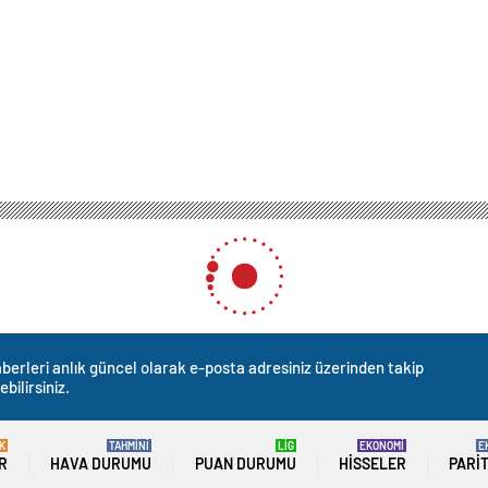
berleri anlık güncel olarak e-posta adresiniz üzerinden takip
ebilirsiniz.
K
TAHMİNİ
LİG
EKONOMİ
E
R
HAVA DURUMU
PUAN DURUMU
HISSELER
PARI