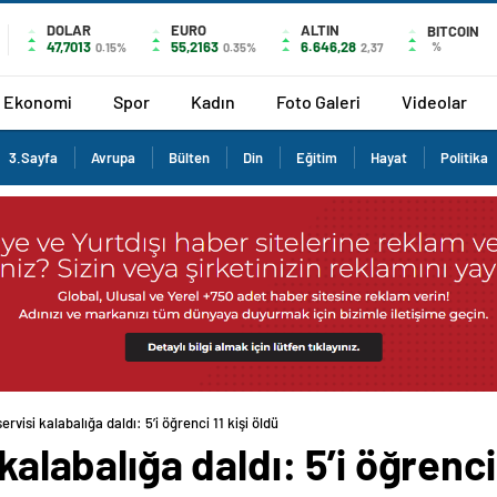
DOLAR
EURO
ALTIN
BITCOIN
47,7013
55,2163
6.646,28
%
0.15%
0.35%
2,37
Ekonomi
Spor
Kadın
Foto Galeri
Videolar
3.Sayfa
Avrupa
Bülten
Din
Eğitim
Hayat
Politika
ervisi kalabalığa daldı: 5’i öğrenci 11 kişi öldü
kalabalığa daldı: 5’i öğrenci 