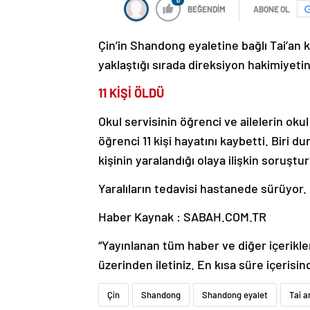
0
BEĞENDİM
ABONE OL
Çin’in Shandong eyaletine bağlı Tai’an 
yaklaştığı sırada direksiyon hakimiyetin
11 KİŞİ ÖLDÜ
Okul servisinin öğrenci ve ailelerin oku
öğrenci 11 kişi hayatını kaybetti. Biri 
kişinin yaralandığı olaya ilişkin soruştu
Yaralıların tedavisi hastanede sürüyor.
Haber Kaynak : SABAH.COM.TR
“Yayınlanan tüm haber ve diğer içerikler i
üzerinden iletiniz. En kısa süre içerisin
Çin
Shandong
Shandong eyalet
Tai a