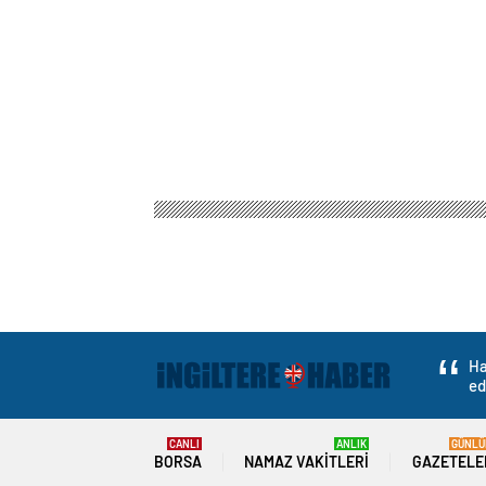
Ha
ed
CANLI
ANLIK
GÜNLÜ
BORSA
NAMAZ VAKITLERI
GAZETELE