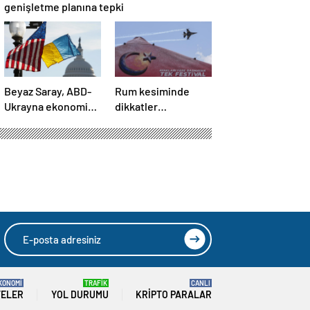
genişletme planına tepki
Beyaz Saray, ABD-
Rum kesiminde
Ukrayna ekonomik
dikkatler
ortaklık
TEKNOFEST
anlaşmasının
KKTC’de
detaylarını paylaştı
KONOMİ
TRAFİK
CANLI
TELER
YOL DURUMU
KRIPTO PARALAR