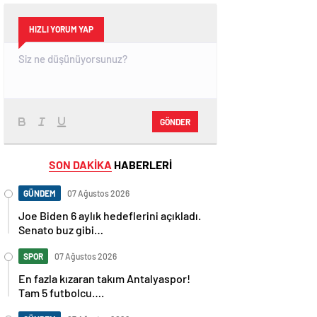
HIZLI YORUM YAP
GÖNDER
SON DAKİKA
HABERLERİ
GÜNDEM
07 Ağustos 2026
Joe Biden 6 aylık hedeflerini açıkladı.
Senato buz gibi…
SPOR
07 Ağustos 2026
En fazla kızaran takım Antalyaspor!
Tam 5 futbolcu….