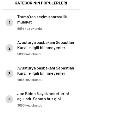
KATEGORİNİN POPÜLERLERİ
Trump’tan seçim sonrası ilk
mülakat
1
8014 kez okundu
Avusturya başbakanı Sebastian
Kurz ile ilgili bilinmeyenler
2
5000 kez okundu
Avusturya başbakanı Sebastian
Kurz ile ilgili bilinmeyenler
3
4965 kez okundu
Joe Biden 6 aylık hedeflerini
açıkladı. Senato buz gibi…
4
3060 kez okundu