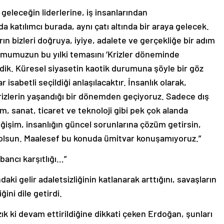
eleceğin liderlerine, iş insanlarından
a katılımcı burada, aynı çatı altında bir araya gelecek.
arın bizleri doğruya, iyiye, adalete ve gerçekliğe bir adım
umumuzun bu yılki temasını ‘Krizler döneminde
edik. Küresel siyasetin kaotik durumuna şöyle bir göz
sabetli seçildiği anlaşılacaktır. İnsanlık olarak,
 krizlerin yaşandığı bir dönemden geçiyoruz. Sadece dış
im, sanat, ticaret ve teknoloji gibi pek çok alanda
eğişim, insanlığın güncel sorunlarına çözüm getirsin,
re olsun. Maalesef bu konuda ümitvar konuşamıyoruz.”
abancı karşıtlığı…”
i gelir adaletsizliğinin katlanarak arttığını, savaşların
ğini dile getirdi.
k ki devam ettirildiğine dikkati çeken Erdoğan, şunları