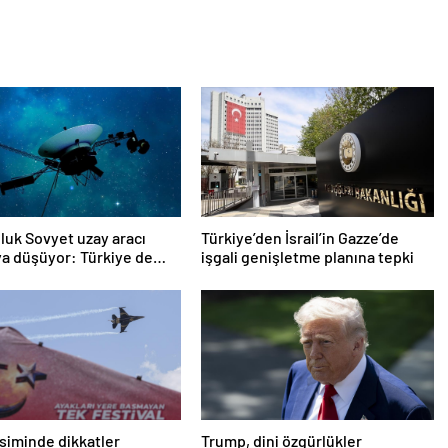
oluk Sovyet uzay aracı
Türkiye’den İsrail’in Gazze’de
a düşüyor: Türkiye de
işgali genişletme planına tepki
ında
iminde dikkatler
Trump, dini özgürlükler