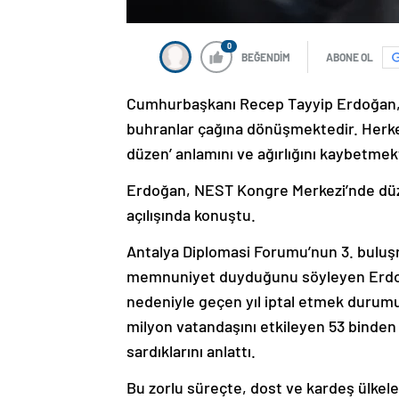
0
BEĞENDİM
ABONE OL
Cumhurbaşkanı Recep Tayyip Erdoğan, “2
buhranlar çağına dönüşmektedir. Herkesi
düzen’ anlamını ve ağırlığını kaybetme
Erdoğan, NEST Kongre Merkezi’nde dü
açılışında konuştu.
Antalya Diplomasi Forumu’nun 3. bulu
memnuniyet duyduğunu söyleyen Erdoğa
nedeniyle geçen yıl iptal etmek durumund
milyon vatandaşını etkileyen 53 binden fa
sardıklarını anlattı.
Bu zorlu süreçte, dost ve kardeş ülkele