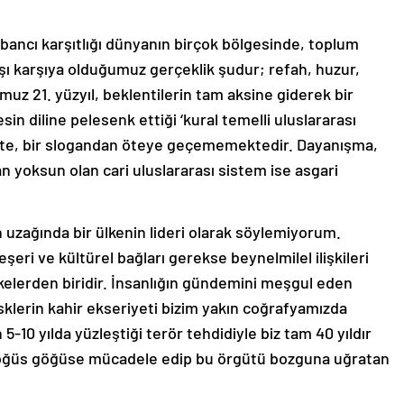
yabancı karşıtlığı dünyanın birçok bölgesinde, toplum
Karşı karşıya olduğumuz gerçeklik şudur; refah, huzur,
uz 21. yüzyıl, beklentilerin tam aksine giderek bir
n diline pelesenk ettiği ‘kural temelli uluslararası
ekte, bir slogandan öteye geçememektedir. Dayanışma,
 yoksun olan cari uluslararası sistem ise asgari
ın uzağında bir ülkenin lideri olarak söylemiyorum.
eri ve kültürel bağları gerekse beynelmilel ilişkileri
ülkelerden biridir. İnsanlığın gündemini meşgul eden
risklerin kahir ekseriyeti bizim yakın coğrafyamızda
5-10 yılda yüzleştiği terör tehdidiyle biz tam 40 yıldır
öğüs göğüse mücadele edip bu örgütü bozguna uğratan