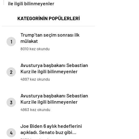
ile ilgili bilinmeyenler
KATEGORİNİN POPÜLERLERİ
Trump’tan seçim sonrası ilk
mülakat
1
8010 kez okundu
Avusturya başbakanı Sebastian
Kurz ile ilgili bilinmeyenler
2
4997 kez okundu
Avusturya başbakanı Sebastian
Kurz ile ilgili bilinmeyenler
3
4963 kez okundu
Joe Biden 6 aylık hedeflerini
açıkladı. Senato buz gibi…
4