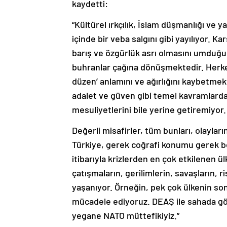
kaydetti:
“Kültürel ırkçılık, İslam düşmanlığı ve 
içinde bir veba salgını gibi yayılıyor. 
barış ve özgürlük asrı olmasını umduğum
buhranlar çağına dönüşmektedir. Herkesi
düzen’ anlamını ve ağırlığını kaybetm
adalet ve güven gibi temel kavramlardan
mesuliyetlerini bile yerine getiremiyor.
Değerli misafirler, tüm bunları, olaylar
Türkiye, gerek coğrafi konumu gerek beş
itibarıyla krizlerden en çok etkilenen 
çatışmaların, gerilimlerin, savaşların, 
yaşanıyor. Örneğin, pek çok ülkenin son 
mücadele ediyoruz. DEAŞ ile sahada g
yegane NATO müttefikiyiz.”