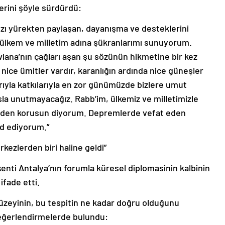
erini şöyle sürdürdü:
zı yürekten paylaşan, dayanışma ve desteklerini
 ülkem ve milletim adına şükranlarımı sunuyorum.
ana’nın çağları aşan şu sözünün hikmetine bir kez
a nice ümitler vardır, karanlığın ardında nice güneşler
larıyla katkılarıyla en zor günümüzde bizlere umut
asla unutmayacağız. Rabb’im, ülkemiz ve milletimizle
etlerden korusun diyorum. Depremlerde vefat eden
ad ediyorum.”
rkezlerden biri haline geldi”
ti Antalya’nın forumla küresel diplomasinin kalbinin
ifade etti.
düzeyinin, bu tespitin ne kadar doğru olduğunu
eğerlendirmelerde bulundu: