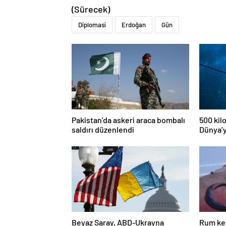
(Sürecek)
Diplomasi
Erdoğan
Gün
Pakistan’da askeri araca bombalı
500 kil
saldırı düzenlendi
Dünya’y
risk alt
Beyaz Saray, ABD-Ukrayna
Rum kes