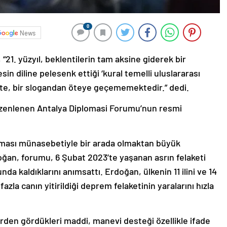
0
News
1. yüzyıl, beklentilerin tam aksine giderek bir
n diline pelesenk ettiği ‘kural temelli uluslararası
kte, bir slogandan öteye geçememektedir.” dedi.
zenlenen Antalya Diplomasi Forumu’nun resmi
şması münasebetiyle bir arada olmaktan büyük
n, forumu, 6 Şubat 2023’te yaşanan asrın felaketi
a kaldıklarını anımsattı. Erdoğan, ülkenin 11 ilini ve 14
zla canın yitirildiği deprem felaketinin yaralarını hızla
rden gördükleri maddi, manevi desteği özellikle ifade