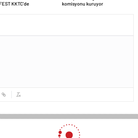
EST KKTC’de
komisyonu kuruyor
tık sözler eyleme dökülmeli, Gazze’de garantörlüğe hazırız