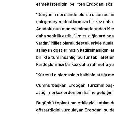
etmek istediğini belirten Erdoğan, sözl
“Dünyanın neresinde olursa olsun acımı
esirgemeyen dostlarımıza bir kez daha
Anadolu’nun manevi mimarlarından Mevl
daha şahitlik ettik. ‘Ümitsizliğin ardınd
vardır.’ Millet olarak destekleriyle dua
aşılayan dostlarımızın kadirşinaslığını 
birlikte tüm insanlığı bu tür tabii af
kardeşlerimizi bir kez daha rahmetle y
“Küresel diplomasinin kalbinin attığı me
Cumhurbaşkanı Erdoğan, turizmin başken
attığı merkezlerden biri haline geldiğini 
Bugünkü toplantının etkileyici katılım 
gösterdiğini vurgulayan Erdoğan, şu d