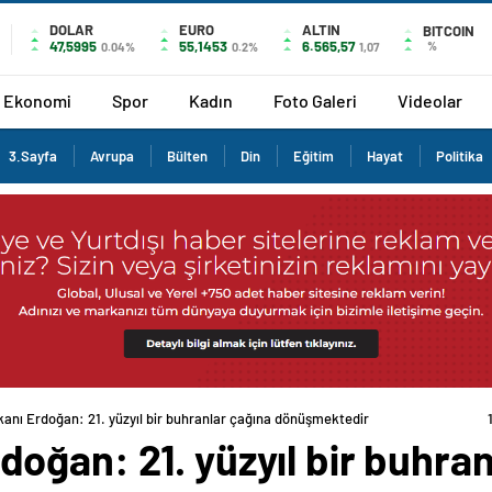
DOLAR
EURO
ALTIN
BITCOIN
47,5995
55,1453
6.565,57
%
0.04%
0.2%
1,07
Ekonomi
Spor
Kadın
Foto Galeri
Videolar
3.Sayfa
Avrupa
Bülten
Din
Eğitim
Hayat
Politika
nı Erdoğan: 21. yüzyıl bir buhranlar çağına dönüşmektedir
ğan: 21. yüzyıl bir buhran