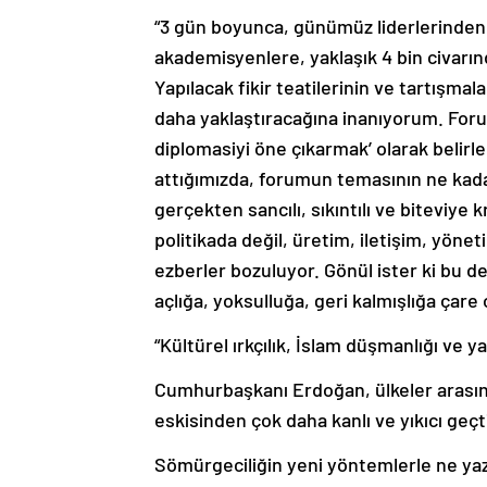
“3 gün boyunca, günümüz liderlerinden g
akademisyenlere, yaklaşık 4 bin civarınd
Yapılacak fikir teatilerinin ve tartışmal
daha yaklaştıracağına inanıyorum. For
diplomasiyi öne çıkarmak’ olarak belirl
attığımızda, forumun temasının ne kadar i
gerçekten sancılı, sıkıntılı ve biteviye
politikada değil, üretim, iletişim, yönet
ezberler bozuluyor. Gönül ister ki bu d
açlığa, yoksulluğa, geri kalmışlığa ça
“Kültürel ırkçılık, İslam düşmanlığı ve y
Cumhurbaşkanı Erdoğan, ülkeler arasındak
eskisinden çok daha kanlı ve yıkıcı geçti
Sömürgeciliğin yeni yöntemlerle ne yazı