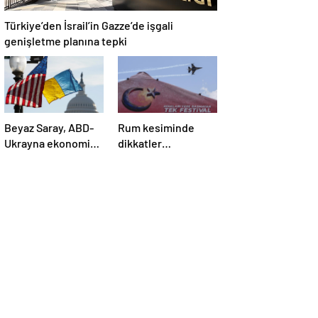
Türkiye’den İsrail’in Gazze’de işgali
genişletme planına tepki
Beyaz Saray, ABD-
Rum kesiminde
Ukrayna ekonomik
dikkatler
ortaklık
TEKNOFEST
anlaşmasının
KKTC’de
detaylarını paylaştı