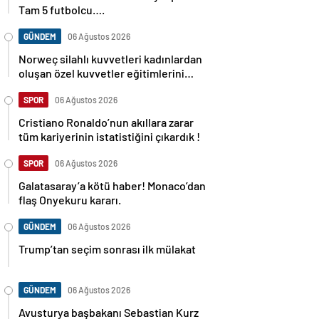
Tam 5 futbolcu….
GÜNDEM
06 Ağustos 2026
Norweç silahlı kuvvetleri kadınlardan
oluşan özel kuvvetler eğitimlerini
başlattı.
SPOR
06 Ağustos 2026
Cristiano Ronaldo’nun akıllara zarar
tüm kariyerinin istatistiğini çıkardık !
SPOR
06 Ağustos 2026
Galatasaray’a kötü haber! Monaco’dan
flaş Onyekuru kararı.
GÜNDEM
06 Ağustos 2026
Trump’tan seçim sonrası ilk mülakat
GÜNDEM
06 Ağustos 2026
Avusturya başbakanı Sebastian Kurz