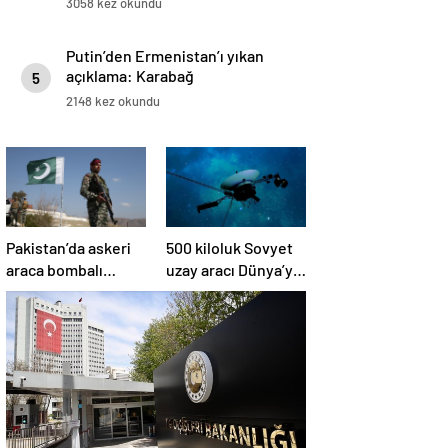
3058 kez okundu
Putin’den Ermenistan’ı yıkan
açıklama: Karabağ
5
Azerbaycan’ın ayrılmaz bir
2148 kez okundu
parçasıdır!
Pakistan’da askeri
500 kiloluk Sovyet
araca bombalı
uzay aracı Dünya’ya
saldırı düzenlendi
düşüyor: Türkiye de
risk altında