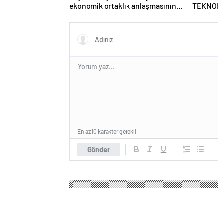
ekonomik ortaklık anlaşmasının
TEKNOF
detaylarını paylaştı
En az 10 karakter gerekli
Gönder
İngiltere Haber
Gündem
Politika
Erdoğan: Ar