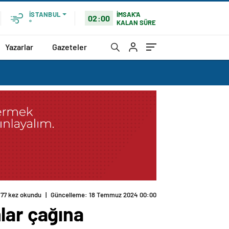
İMSAK'A
İSTANBUL
02:00
KALAN SÜRE
°
Yazarlar
Gazeteler
lar çağına