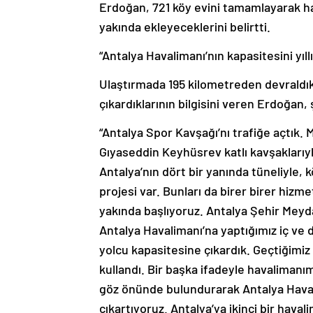
yakında ekleyeceklerini belirtti.
“Antalya Havalimanı’nın kapasitesini yıl
Ulaştırmada 195 kilometreden devraldı
çıkardıklarının bilgisini veren Erdoğan,
“Antalya Spor Kavşağı’nı trafiğe açtık. 
Gıyaseddin Keyhüsrev katlı kavşaklarıyla
Antalya’nın dört bir yanında tüneliyle,
projesi var. Bunları da birer birer hiz
yakında başlıyoruz. Antalya Şehir Meyd
Antalya Havalimanı’na yaptığımız iç ve d
yolcu kapasitesine çıkardık. Geçtiğimiz 
kullandı. Bir başka ifadeyle havalimanım
göz önünde bulundurarak Antalya Havalim
çıkartıyoruz. Antalya’ya ikinci bir hava