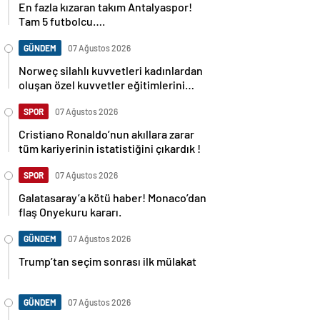
Tam 5 futbolcu….
GÜNDEM
07 Ağustos 2026
Norweç silahlı kuvvetleri kadınlardan
oluşan özel kuvvetler eğitimlerini
başlattı.
SPOR
07 Ağustos 2026
Cristiano Ronaldo’nun akıllara zarar
tüm kariyerinin istatistiğini çıkardık !
SPOR
07 Ağustos 2026
Galatasaray’a kötü haber! Monaco’dan
flaş Onyekuru kararı.
GÜNDEM
07 Ağustos 2026
Trump’tan seçim sonrası ilk mülakat
GÜNDEM
07 Ağustos 2026
Avusturya başbakanı Sebastian Kurz