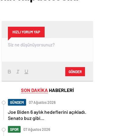
HIZLI YORUM YAP
GÖNDER
SON DAKİKA
HABERLERİ
GÜNDEM
07 Ağustos 2026
Joe Biden 6 aylık hedeflerini açıkladı.
Senato buz gibi…
SPOR
07 Ağustos 2026
En fazla kızaran takım Antalyaspor!