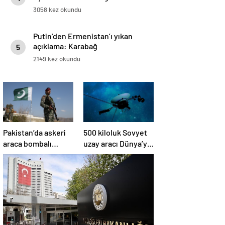
3058 kez okundu
Putin’den Ermenistan’ı yıkan
açıklama: Karabağ
5
Azerbaycan’ın ayrılmaz bir
2149 kez okundu
parçasıdır!
Pakistan’da askeri
500 kiloluk Sovyet
araca bombalı
uzay aracı Dünya’ya
saldırı düzenlendi
düşüyor: Türkiye de
risk altında