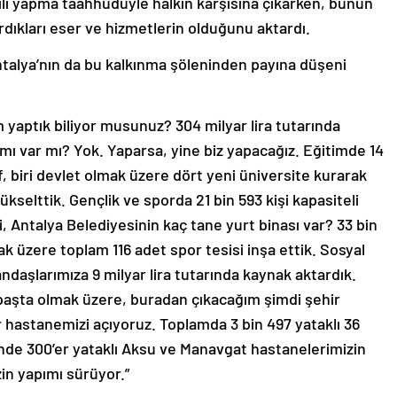
dıkları eser ve hizmetlerin olduğunu aktardı.
Antalya’nın da bu kalkınma şöleninden payına düşeni
m yaptık biliyor musunuz? 304 milyar lira tutarında
ımı var mı? Yok. Yaparsa, yine biz yapacağız. Eğitimde 14
ıf, biri devlet olmak üzere dört yeni üniversite kurarak
kselttik. Gençlik ve sporda 21 bin 593 kişi kapasiteli
, Antalya Belediyesinin kaç tane yurt binası var? 33 bin
ak üzere toplam 116 adet spor tesisi inşa ettik. Sosyal
andaşlarımıza 9 milyar lira tutarında kaynak aktardık.
 başta olmak üzere, buradan çıkacağım şimdi şehir
 hastanemizi açıyoruz. Toplamda 3 bin 497 yataklı 36
çinde 300’er yataklı Aksu ve Manavgat hastanelerimizin
zin yapımı sürüyor.”
onutun yapımını tamamladıklarını, 1449 konutun yapımına