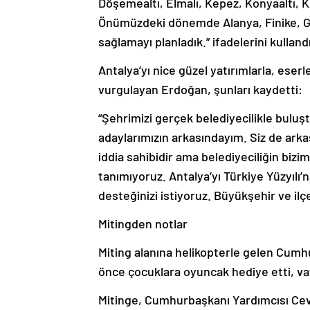
Önümüzdeki dönemde Alanya, Finike, G
sağlamayı planladık.” ifadelerini kullandı
Antalya’yı nice güzel yatırımlarla, eser
vurgulayan Erdoğan, şunları kaydetti:
“Şehrimizi gerçek belediyecilikle buluş
adaylarımızın arkasındayım. Siz de arka
iddia sahibidir ama belediyeciliğin biz
tanımıyoruz. Antalya’yı Türkiye Yüzyılı’
desteğinizi istiyoruz. Büyükşehir ve il
Mitingden notlar
Miting alanına helikopterle gelen Cu
önce çocuklara oyuncak hediye etti, va
Mitinge, Cumhurbaşkanı Yardımcısı Cev
Ersoy, Ulaştırma ve Altyapı Bakanı Abd