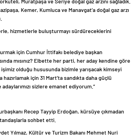
azipaşa, Kemer, Kumluca ve Manavgat’a doğal gaz arzı
.
lerle, hizmetlerle buluşturmayı sürdüreceklerini
turmak için Cumhur İttifakı belediye başkan
sında mısınız? Elbette her parti, her aday kendine göre
im işimiz olduğu hususunda bizimle yarışacak kimseyi
na hazırlamak için 31 Mart’ta sandıkta daha güçlü
çe adaylarımızı sizlere emanet ediyorum.”
mhurbaşkanı Recep Tayyip Erdoğan, kürsüye çıkmadan
tandaşlarla sohbet etti.
det Yılmaz, Kültür ve Turizm Bakanı Mehmet Nuri
ulkadir Uraloğlu, eski TBMM Başkanı ve Başbakanlardan,