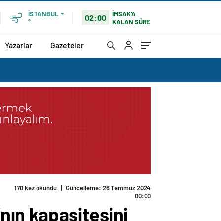
İMSAK'A
İSTANBUL
02:00
KALAN SÜRE
°
Yazarlar
Gazeteler
ıyoruz
ın kapasitesini