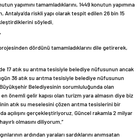
 Antalya’da riskli yapı olarak tespit edilen 26 bin 15
tirdiklerini söyledi.
”
 projesinden dördünü tamamladıklarını dile getirerek,
sinde 17 atık su arıtma tesisiyle belediye nüfusunun ancak
ugün 36 atık su arıtma tesisiyle belediye nüfusunun
Büyükşehir Belediyesinin sorumluluğunda olan
n en önemli gelir kapısı olan turizm yara almasın diye biz
in atık su meselesini çözen arıtma tesislerini bir
ında açılışını gerçekleştiriyoruz. Güncel rakamla 2 milyar
hayırlı olmasını diliyorum.”
ınlarının ardından yaraları sardıklarını anımsatan
 sahiplerini teslim ettiklerini, buna 190 köy evini daha