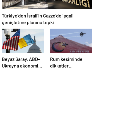
Türkiye’den İsrail’in Gazze’de işgali
genişletme planına tepki
Beyaz Saray, ABD-
Rum kesiminde
Ukrayna ekonomik
dikkatler
ortaklık
TEKNOFEST
anlaşmasının
KKTC’de
detaylarını paylaştı