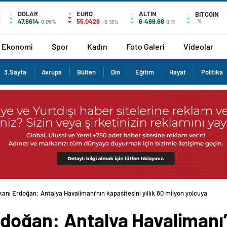
DOLAR
EURO
ALTIN
BITCOIN
47,6614
55,0428
6.499,68
%
0.05%
-0.13%
0,11
Ekonomi
Spor
Kadın
Foto Galeri
Videolar
3.Sayfa
Avrupa
Bülten
Din
Eğitim
Hayat
Politika
nı Erdoğan: Antalya Havalimanı’nın kapasitesini yıllık 80 milyon yolcuya çıkart
oğan: Antalya Havalimanı’n