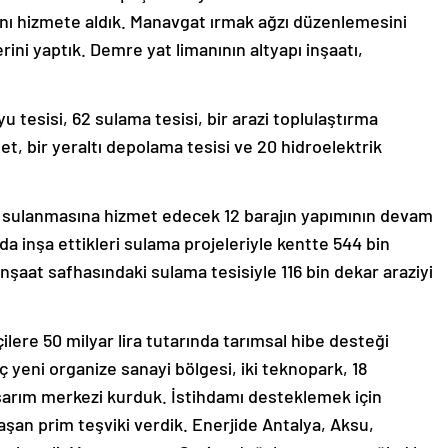
ını hizmete aldık. Manavgat ırmak ağzı düzenlemesini
ni yaptık. Demre yat limanının altyapı inşaatı,
u tesisi, 62 sulama tesisi, bir arazi toplulaştırma
let, bir yeraltı depolama tesisi ve 20 hidroelektrik
n sulanmasına hizmet edecek 12 barajın yapımının devam
lda inşa ettikleri sulama projeleriyle kentte 544 bin
 inşaat safhasındaki sulama tesisiyle 116 bin dekar araziyi
lere 50 milyar lira tutarında tarımsal hibe desteği
üç yeni organize sanayi bölgesi, iki teknopark, 18
asarım merkezi kurduk. İstihdamı desteklemek için
ı aşan prim teşviki verdik. Enerjide Antalya, Aksu,
orkuteli, Muratpaşa ve Seriye doğal gaz arzını sağladık.