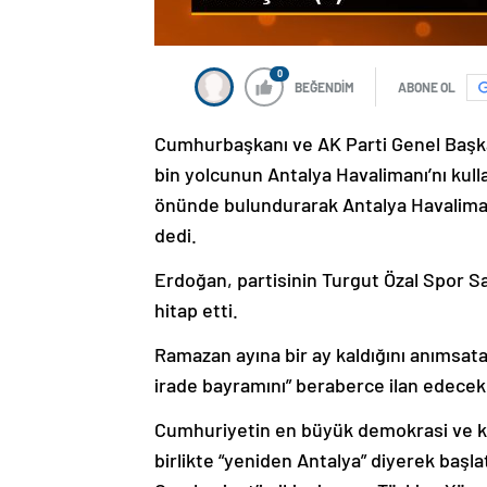
0
BEĞENDİM
ABONE OL
Cumhurbaşkanı ve AK Parti Genel Başka
bin yolcunun Antalya Havalimanı’nı kulla
önünde bulundurarak Antalya Havalimanı’
dedi.
Erdoğan, partisinin Turgut Özal Spor 
hitap etti.
Ramazan ayına bir ay kaldığını anımsat
irade bayramını” beraberce ilan edecekl
Cumhuriyetin en büyük demokrasi ve kal
birlikte “yeniden Antalya” diyerek başl
Cumhuriyet’in ikinci asrını Türkiye Yüz