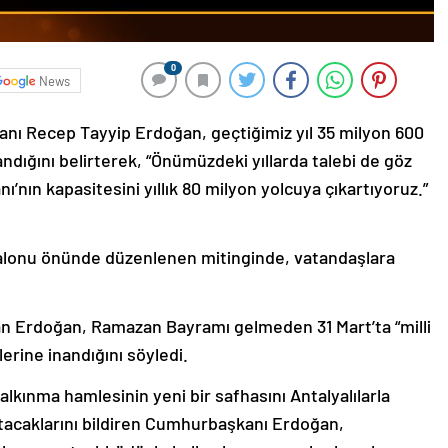
0
News
nı Recep Tayyip Erdoğan, geçtiğimiz yıl 35 milyon 600
ndığını belirterek, “Önümüzdeki yıllarda talebi de göz
nın kapasitesini yıllık 80 milyon yolcuya çıkartıyoruz.”
Salonu önünde düzenlenen mitinginde, vatandaşlara
an Erdoğan, Ramazan Bayramı gelmeden 31 Mart’ta “milli
erine inandığını söyledi.
kınma hamlesinin yeni bir safhasını Antalyalılarla
atacaklarını bildiren Cumhurbaşkanı Erdoğan,
yılı yapma taahhüdüyle halkın karşısına çıkarken, bunun