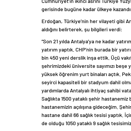
gerisinde bugüne kadar ülkeye kazandır
Erdoğan, Türkiye’nin her vilayeti gibi 
aldığını belirterek, şu bilgileri verdi:
“Son 21 yılda Antalya’ya ne kadar yatırı
yatırım yaptık. CHP’nin burada bir yatır
bin 450 yeni derslik inşa ettik. Üçü vak
şehrimizdeki üniversite sayımızı beşe yü
yüksek öğrenim yurt binaları açtık. Peki
seyirci kapasiteli bir stadyum dahil olm
yardımlarda Antalyalı ihtiyaç sahibi vat
Sağlıkta 1500 yataklı şehir hastanemiz
hastanemizin açılışına gideceğim. Şehir
hastane dahil 66 sağlık tesisi yaptık. İ
de olduğu 1050 yataklı 9 sağlık tesisimi
TOKİ vasıtasıyla Antalya’da 5 bin 570 k