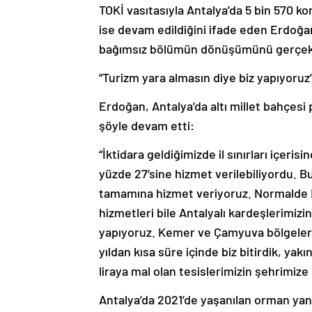
ise devam edildiğini ifade eden Erdoğan,
bağımsız bölümün dönüşümünü gerçekleş
“Turizm yara almasın diye biz yapıyoruz
Erdoğan, Antalya’da altı millet bahçesi
şöyle devam etti:
“İktidara geldiğimizde il sınırları içeri
yüzde 27’sine hizmet verilebiliyordu. B
tamamına hizmet veriyoruz. Normalde 
hizmetleri bile Antalyalı kardeşlerimizi
yapıyoruz. Kemer ve Çamyuva bölgelerin
yıldan kısa süre içinde biz bitirdik, yak
liraya mal olan tesislerimizin şehrimize 
Antalya’da 2021’de yaşanılan orman yang
Erdoğan, 721 köy evini tamamlayarak hak