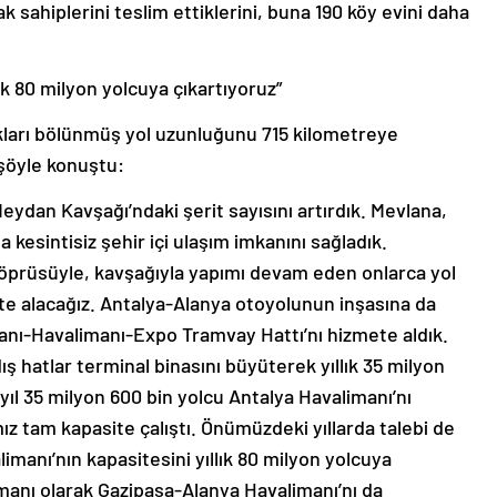
lık 80 milyon yolcuya çıkartıyoruz”
kları bölünmüş yol uzunluğunu 715 kilometreye
 şöyle konuştu:
Meydan Kavşağı’ndaki şerit sayısını artırdık. Mevlana,
 kesintisiz şehir içi ulaşım imkanını sağladık.
 köprüsüyle, kavşağıyla yapımı devam eden onlarca yol
mete alacağız. Antalya-Alanya otoyolunun inşasına da
anı-Havalimanı-Expo Tramvay Hattı’nı hizmete aldık.
ış hatlar terminal binasını büyüterek yıllık 35 milyon
yıl 35 milyon 600 bin yolcu Antalya Havalimanı’nı
ız tam kapasite çalıştı. Önümüzdeki yıllarda talebi de
anı’nın kapasitesini yıllık 80 milyon yolcuya
limanı olarak Gazipaşa-Alanya Havalimanı’nı da