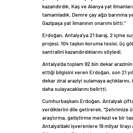
kazandırdık. Kaş ve Alanya yat limanlar
tamamladık. Demre çay ağzı barınma yeri
Gazipaşa yat limanının onarımı bitti.”
Erdoğan, Antalya’ya 21 baraj, 2 içme suy
projesi, 104 taşkın koruma tesisi, üç gö
santralini kazandırdıklarını söyledi.
Antalya’da toplam 92 bin dekar arazini
ettiği bilgisini veren Erdoğan, son 21 yı
dekar zirai araziyi sulamaya açtıklarını,
daha sulayacaklarını belirtti.
Cumhurbaşkanı Erdoğan, Antalyalı çiftçi
verdiklerini dile getirerek, “Şehrimize 
araştırma, geliştirme merkezi ve bir t
Antalya’daki işverenlere 19 milyar liray
Döşemealtı, Elmalı, Kepez, Konyaaltı, K