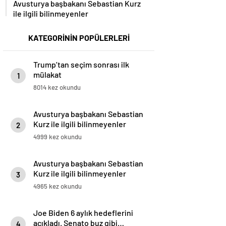
ile ilgili bilinmeyenler
KATEGORİNİN POPÜLERLERİ
Trump’tan seçim sonrası ilk
mülakat
1
8014 kez okundu
Avusturya başbakanı Sebastian
Kurz ile ilgili bilinmeyenler
2
4999 kez okundu
Avusturya başbakanı Sebastian
Kurz ile ilgili bilinmeyenler
3
4965 kez okundu
Joe Biden 6 aylık hedeflerini
açıkladı. Senato buz gibi…
4