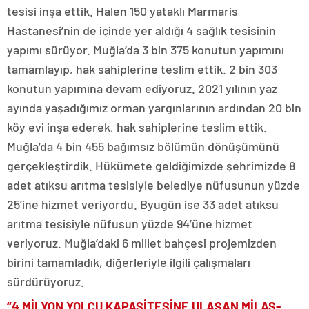
tesisi inşa ettik. Halen 150 yataklı Marmaris
Hastanesi’nin de içinde yer aldığı 4 sağlık tesisinin
yapımı sürüyor. Muğla’da 3 bin 375 konutun yapımını
tamamlayıp, hak sahiplerine teslim ettik. 2 bin 303
konutun yapımına devam ediyoruz. 2021 yılının yaz
ayında yaşadığımız orman yargınlarının ardından 20 bin
köy evi inşa ederek, hak sahiplerine teslim ettik.
Muğla’da 4 bin 455 bağımsız bölümün dönüşümünü
gerçekleştirdik. Hükümete geldiğimizde şehrimizde 8
adet atıksu arıtma tesisiyle belediye nüfusunun yüzde
25’ine hizmet veriyordu. Byugün ise 33 adet atıksu
arıtma tesisiyle nüfusun yüzde 94’üne hizmet
veriyoruz. Muğla’daki 6 millet bahçesi projemizden
birini tamamladık, diğerleriyle ilgili çalışmaları
sürdürüyoruz.
“4 MİLYON YOLCU KAPASİTESİNE ULAŞAN MİLAS-