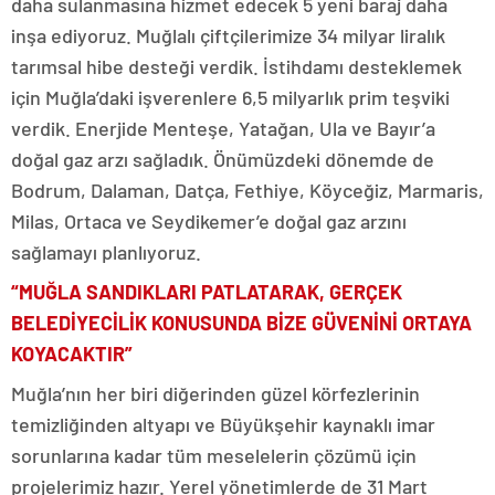
daha sulanmasına hizmet edecek 5 yeni baraj daha
inşa ediyoruz. Muğlalı çiftçilerimize 34 milyar liralık
tarımsal hibe desteği verdik. İstihdamı desteklemek
için Muğla’daki işverenlere 6,5 milyarlık prim teşviki
verdik. Enerjide Menteşe, Yatağan, Ula ve Bayır’a
doğal gaz arzı sağladık. Önümüzdeki dönemde de
Bodrum, Dalaman, Datça, Fethiye, Köyceğiz, Marmaris,
Milas, Ortaca ve Seydikemer’e doğal gaz arzını
sağlamayı planlıyoruz.
“MUĞLA SANDIKLARI PATLATARAK, GERÇEK
BELEDİYECİLİK KONUSUNDA BİZE GÜVENİNİ ORTAYA
KOYACAKTIR”
Muğla’nın her biri diğerinden güzel körfezlerinin
temizliğinden altyapı ve Büyükşehir kaynaklı imar
sorunlarına kadar tüm meselelerin çözümü için
projelerimiz hazır. Yerel yönetimlerde de 31 Mart