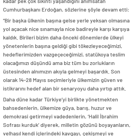
kadar pek çok sıkıntı yaşandığını anımsatan
Cumhurbaşkanı Erdoğan, sözlerine şöyle devam etti:
“Bir başka ülkenin başına gelse yerle yeksan olmasına
yol açacak nice sınamayla nice badireyle karşı karşıya
kaldık. Birileri bizim daha önceki dönemlerde ülkeyi
yönetenlerin başına geldiği gibi tökezleyeceğimizi,
hedeflerimizden vazgeçeceğimizi, statükoya teslim
olacağımızı düşündü ama biz tüm bu zorlukların
üstesinden alnımızın akıyla gelmeyi başardık. Son
olarak 14-28 Mayıs seçimleriyle ülkemizin güven ve
istikrarını hedef alan bir senaryoyu daha yırtıp attık.
Daha düne kadar Türkiye’yi birlikte yönetmekten
bahsedenlerin, ülkemize güya, barış, huzur ve
demokrasi getirmeyi vadedenlerin, ‘Halil İbrahim
Sofrası kurduk’ diyerek, milletin gözünü boyayanların,
velhasıl kendi içlerindeki kavgayı, çekişmeyi ve