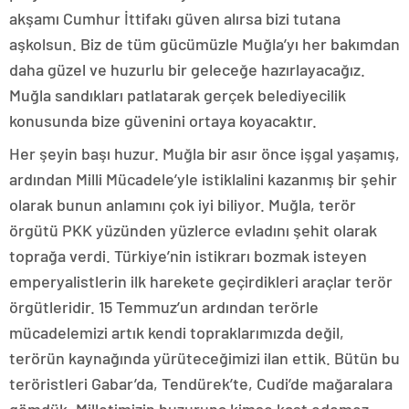
akşamı Cumhur İttifakı güven alırsa bizi tutana
aşkolsun. Biz de tüm gücümüzle Muğla’yı her bakımdan
daha güzel ve huzurlu bir geleceğe hazırlayacağız.
Muğla sandıkları patlatarak gerçek belediyecilik
konusunda bize güvenini ortaya koyacaktır.
Her şeyin başı huzur. Muğla bir asır önce işgal yaşamış,
ardından Milli Mücadele’yle istiklalini kazanmış bir şehir
olarak bunun anlamını çok iyi biliyor. Muğla, terör
örgütü PKK yüzünden yüzlerce evladını şehit olarak
toprağa verdi. Türkiye’nin istikrarı bozmak isteyen
emperyalistlerin ilk harekete geçirdikleri araçlar terör
örgütleridir. 15 Temmuz’un ardından terörle
mücadelemizi artık kendi topraklarımızda değil,
terörün kaynağında yürüteceğimizi ilan ettik. Bütün bu
teröristleri Gabar’da, Tendürek’te, Cudi’de mağaralara
gömdük. Milletimizin huzuruna kimse kast edemez.