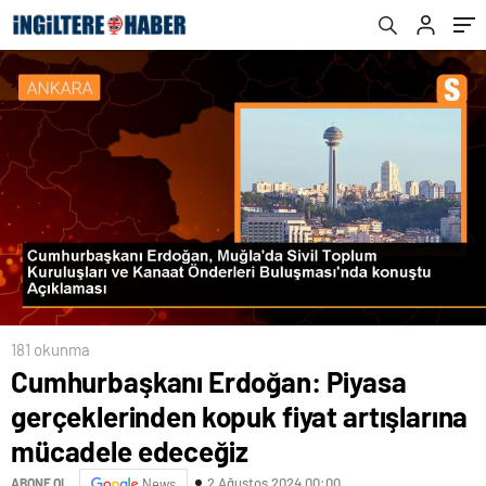
mücadele edeceğiz
181 okunma
Cumhurbaşkanı Erdoğan: Piyasa
gerçeklerinden kopuk fiyat artışlarına
mücadele edeceğiz
2 Ağustos 2024 00:00
ABONE OL
News