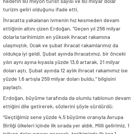
hedefin 60 milyon turist sayısı ve 60 milyar dolar
turizm geliri olduğunu ifade etti.
İhracatta yakalanan ivmenin hız kesmeden devam
ettiğinin altını çizen Erdoğan, “Geçen yıl 256 milyar
dolarla tarihimizin en yüksek ihracat rakamına
ulaşmıştık. Ocak ve şubat ihracat rakamlarımız da
oldukça iyi geldi. Şubat ayında ihracatımız, bir önceki
yılın aynı ayına kıyasla yüzde 13,6 artarak, 21 milyar
doları aştı. Şubat ayında 12 aylık ihracat rakamımız ise
yüzde 1,6 artışla 259 milyar doları buldu.” bilgisini
paylaştı.
Erdoğan, büyüme tarafında da olumlu tablonun devam
ettiğini dile getirerek, sözlerini şöyle sürdürdü:
“Geçtiğimiz sene yüzde 4,5 büyüme oranıyla Avrupa
Birliği ülkeleri içinde ilk sırada yer aldık. Milli gelirimiz, 1
trilyon dolar sınırını geçerek, tarihimizde ilk kez 1