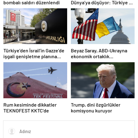
bombalı saldırı düzenlendi
Dünya’ya düşüyor: Türkiye de
risk altında
Türkiye’den İsrail’in Gazze’de
Beyaz Saray, ABD-Ukrayna
işgali genişletme planına
ekonomik ortaklık
tepki
anlaşmasının detaylarını
paylaştı
Rum kesiminde dikkatler
Trump, dini özgürlükler
TEKNOFEST KKTC’de
komisyonu kuruyor