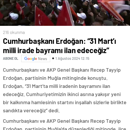
216 okunma
Cumhurbaşkanı Erdoğan: “31 Mart’ı
milli irade bayramı ilan edeceğiz”
1 Ağustos 2024 12:15
ABONE OL
News
Cumhurbaşkanı ve AKP Genel Başkanı Recep Tayyip
Erdoğan, partisinin Muğla mitinginde konuştu.
Erdoğan, “31 Mart’ta milli iradenin bayramını ilan
edeceğiz. Cumhuriyetimizin ikinci asrına yakışır yeni
bir kalkınma hamlesinin startını inşallah sizlerle birlikte
sandıkta vereceğiz” dedi.
Cumhurbaşkanı ve AKP Genel Başkanı Recep Tayyip
Erdoğan, partisinin Muğla’da düzenlediği mitingde, ilçe