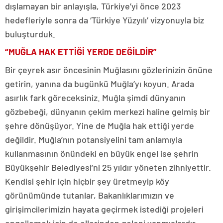
dışlamayan bir anlayışla, Türkiye’yi önce 2023
hedefleriyle sonra da ‘Türkiye Yüzyılı’ vizyonuyla biz
buluşturduk.
“MUĞLA HAK ETTİĞİ YERDE DEĞİLDİR”
Bir çeyrek asır öncesinin Muğlasını gözlerinizin önüne
getirin, yanına da bugünkü Muğla’yı koyun. Arada
asırlık fark göreceksiniz. Muğla şimdi dünyanın
gözbebeği, dünyanın çekim merkezi haline gelmiş bir
şehre dönüşüyor. Yine de Muğla hak ettiği yerde
değildir. Muğla’nın potansiyelini tam anlamıyla
kullanmasının önündeki en büyük engel ise şehrin
Büyükşehir Belediyesi’ni 25 yıldır yöneten zihniyettir.
Kendisi şehir için hiçbir şey üretmeyip köy
görünümünde tutanlar, Bakanlıklarımızın ve
girişimcilerimizin hayata geçirmek istediği projeleri
engellemek için de ellerinden geleni yapmışlardır.