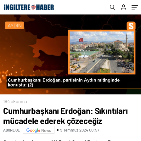
164 okunma
Cumhurbaşkanı Erdoğan: Sıkıntıları
mücadele ederek çözeceğiz
9 Temmuz 2024 00:57
ABONE OL
News