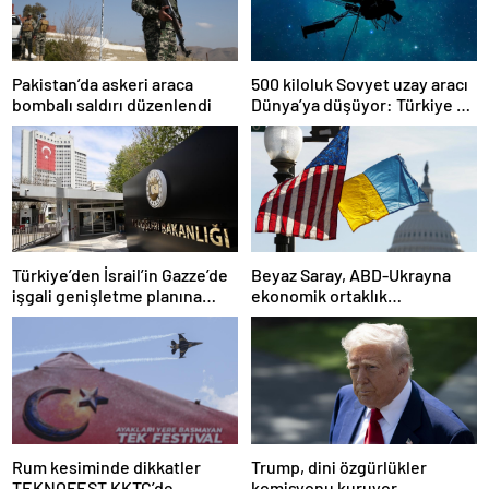
Pakistan’da askeri araca
500 kiloluk Sovyet uzay aracı
bombalı saldırı düzenlendi
Dünya’ya düşüyor: Türkiye de
risk altında
Türkiye’den İsrail’in Gazze’de
Beyaz Saray, ABD-Ukrayna
işgali genişletme planına
ekonomik ortaklık
tepki
anlaşmasının detaylarını
paylaştı
Rum kesiminde dikkatler
Trump, dini özgürlükler
TEKNOFEST KKTC’de
komisyonu kuruyor