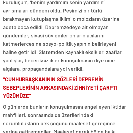
kuruluşun’, ‘benim yardımım senin yardımın’
ayrışmaları gündem oldu. Peşimizi bir türlü
bırakmayan kutuplaşma iklimi o molozların üzerine
adeta boca edildi. Depremzedeye ait olmayan
gündemler, siyasi söylemler onların acılarını
katmerlercesine sosyo-politik yapının belirleyeni
haline getirildi. Sistemden kaynaklı eksikler, zaaflar,
yanlışlar, beceriksizlikler konuşulmasın diye nice
algılara, propagandalara yol verildi.
“CUMHURBAŞKANININ SÖZLERİ DEPREMİN
SEBEPLERİNİN ARKASINDAKİ ZİHNİYETİ ÇARPTI
YÜZÜMÜZE”
O günlerde bunların konuşulmasını engelleyen iktidar
mahfilleri, sonrasında da üzerilerindeki
sorumlulukların pek çoğunu maalesef gereğince
yerine getiremediler. Maalesef gerek bölge halkı