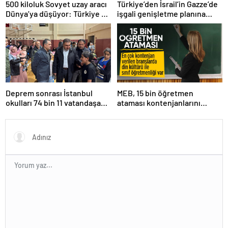
500 kiloluk Sovyet uzay aracı
Türkiye’den İsrail’in Gazze’de
Dünya’ya düşüyor: Türkiye de
işgali genişletme planına
risk altında
tepki
Deprem sonrası İstanbul
MEB, 15 bin öğretmen
okulları 74 bin 11 vatandaşa
ataması kontenjanlarını
kapısını açtı
açıkladı