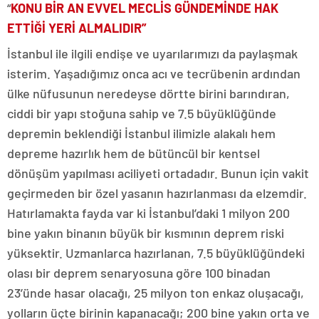
“
KONU BİR AN EVVEL MECLİS GÜNDEMİNDE HAK
ETTİĞİ YERİ ALMALIDIR”
İstanbul ile ilgili endişe ve uyarılarımızı da paylaşmak
isterim. Yaşadığımız onca acı ve tecrübenin ardından
ülke nüfusunun neredeyse dörtte birini barındıran,
ciddi bir yapı stoğuna sahip ve 7.5 büyüklüğünde
depremin beklendiği İstanbul ilimizle alakalı hem
depreme hazırlık hem de bütüncül bir kentsel
dönüşüm yapılması aciliyeti ortadadır. Bunun için vakit
geçirmeden bir özel yasanın hazırlanması da elzemdir.
Hatırlamakta fayda var ki İstanbul’daki 1 milyon 200
bine yakın binanın büyük bir kısmının deprem riski
yüksektir. Uzmanlarca hazırlanan, 7.5 büyüklüğündeki
olası bir deprem senaryosuna göre 100 binadan
23’ünde hasar olacağı, 25 milyon ton enkaz oluşacağı,
yolların üçte birinin kapanacağı; 200 bine yakın orta ve