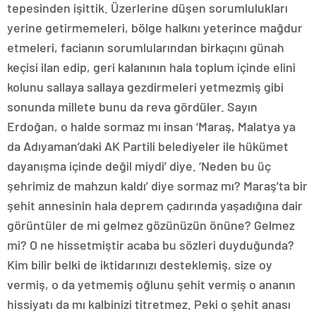
tepesinden işittik. Üzerlerine düşen sorumlulukları
yerine getirmemeleri, bölge halkını yeterince mağdur
etmeleri, facianın sorumlularından birkaçını günah
keçisi ilan edip, geri kalanının hala toplum içinde elini
kolunu sallaya sallaya gezdirmeleri yetmezmiş gibi
sonunda millete bunu da reva gördüler. Sayın
Erdoğan, o halde sormaz mı insan ‘Maraş, Malatya ya
da Adıyaman’daki AK Partili belediyeler ile hükümet
dayanışma içinde değil miydi’ diye. ‘Neden bu üç
şehrimiz de mahzun kaldı’ diye sormaz mı? Maraş’ta bir
şehit annesinin hala deprem çadırında yaşadığına dair
görüntüler de mi gelmez gözünüzün önüne? Gelmez
mi? O ne hissetmiştir acaba bu sözleri duyduğunda?
Kim bilir belki de iktidarınızı desteklemiş, size oy
vermiş, o da yetmemiş oğlunu şehit vermiş o ananın
hissiyatı da mı kalbinizi titretmez. Peki o şehit anası