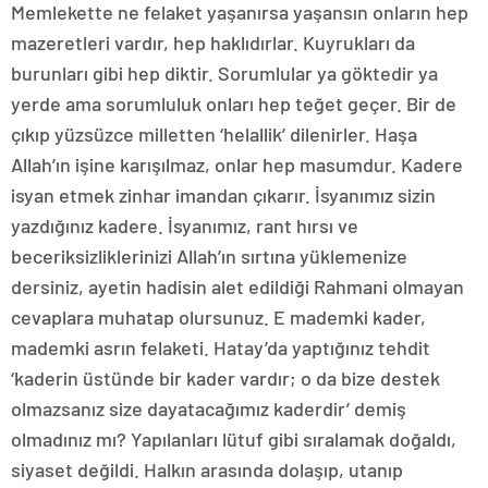
Memlekette ne felaket yaşanırsa yaşansın onların hep
mazeretleri vardır, hep haklıdırlar. Kuyrukları da
burunları gibi hep diktir. Sorumlular ya göktedir ya
yerde ama sorumluluk onları hep teğet geçer. Bir de
çıkıp yüzsüzce milletten ‘helallik’ dilenirler. Haşa
Allah’ın işine karışılmaz, onlar hep masumdur. Kadere
isyan etmek zinhar imandan çıkarır. İsyanımız sizin
yazdığınız kadere. İsyanımız, rant hırsı ve
beceriksizliklerinizi Allah’ın sırtına yüklemenize
dersiniz, ayetin hadisin alet edildiği Rahmani olmayan
cevaplara muhatap olursunuz. E mademki kader,
mademki asrın felaketi. Hatay’da yaptığınız tehdit
‘kaderin üstünde bir kader vardır; o da bize destek
olmazsanız size dayatacağımız kaderdir’ demiş
olmadınız mı? Yapılanları lütuf gibi sıralamak doğaldı,
siyaset değildi. Halkın arasında dolaşıp, utanıp