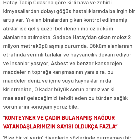
Hatay Tabip Odası’na göre kirli hava ve zehirli
kimyasallardan dolayı göğüs hastalıklarında belirgin bir
artış var. Yıkılan binalardan çıkan kontrol edilmemiş
atıklar ise gelişigüzel belirlenen moloz döküm
alanlarına atılmakta. Sadece Hatay’dan çıkan moloz 2
milyon metreküpü aşmış durumda. Döküm alanlarının
etrafında verimli tarlalar ve hayvancılık devam ediyor
ve insanlar yaşıyor. Asbest ve benzer kanserojen
maddelerin toprağa karışmasının yanı sıra, bu
maddeler deniz ve içme suyu kaynaklarını da
kirletmekte. O kadar büyük sorunlarımız var ki
maalesef geleceğimizi tehdit eden bu türden sağlık
sorunlarını konuşamıyoruz bile.
“
KONTEYNER VE ÇADIR BULAMAMIŞ MAĞDUR
VATANDAŞLARIMIZIN SAYISI OLDUKÇA FAZLA”
‘Bize bir yıl verin’ diyenlerin sözlerinde durmaması bir