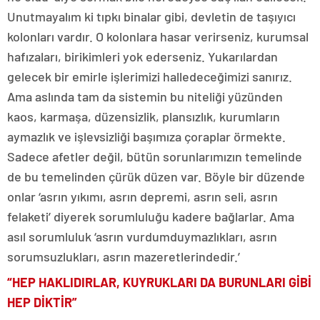
Unutmayalım ki tıpkı binalar gibi, devletin de taşıyıcı
kolonları vardır. O kolonlara hasar verirseniz, kurumsal
hafızaları, birikimleri yok ederseniz. Yukarılardan
gelecek bir emirle işlerimizi halledeceğimizi sanırız.
Ama aslında tam da sistemin bu niteliği yüzünden
kaos, karmaşa, düzensizlik, plansızlık, kurumların
aymazlık ve işlevsizliği başımıza çoraplar örmekte.
Sadece afetler değil, bütün sorunlarımızın temelinde
de bu temelinden çürük düzen var. Böyle bir düzende
onlar ‘asrın yıkımı, asrın depremi, asrın seli, asrın
felaketi’ diyerek sorumluluğu kadere bağlarlar. Ama
asıl sorumluluk ‘asrın vurdumduymazlıkları, asrın
sorumsuzlukları, asrın mazeretlerindedir.’
“HEP HAKLIDIRLAR, KUYRUKLARI DA BURUNLARI GİBİ
HEP DİKTİR”