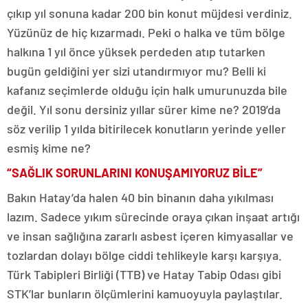
çıkıp yıl sonuna kadar 200 bin konut müjdesi verdiniz.
Yüzünüz de hiç kızarmadı. Peki o halka ve tüm bölge
halkına 1 yıl önce yüksek perdeden atıp tutarken
bugün geldiğini yer sizi utandırmıyor mu? Belli ki
kafanız seçimlerde olduğu için halk umurunuzda bile
değil. Yıl sonu dersiniz yıllar sürer kime ne? 2019’da
söz verilip 1 yılda bitirilecek konutların yerinde yeller
esmiş kime ne?
“SAĞLIK SORUNLARINI KONUŞAMIYORUZ BİLE”
Bakın Hatay’da halen 40 bin binanın daha yıkılması
lazım. Sadece yıkım sürecinde oraya çıkan inşaat artığı
ve insan sağlığına zararlı asbest içeren kimyasallar ve
tozlardan dolayı bölge ciddi tehlikeyle karşı karşıya.
Türk Tabipleri Birliği (TTB) ve Hatay Tabip Odası gibi
STK’lar bunların ölçümlerini kamuoyuyla paylaştılar.