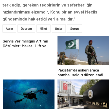
terk edip, gereken tedbirlerin ve seferberliğin
hızlandırılması elzemdir. Konu bir an evvel Meclis
gündeminde hak ettiği yeri almalıdır.”
Asrın
Deprem
Millet
Onlar
Sorun
Servis Verimliliğini Artıran
Çözümler: Makaslı Lift ve
Tamirci Lifti Rehberi
Pakistan’da askeri araca
bombalı saldırı düzenlendi