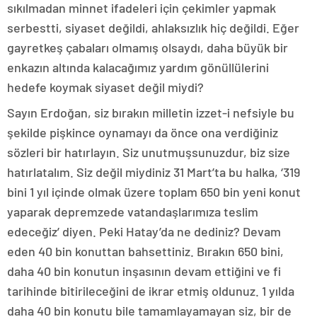
sıkılmadan minnet ifadeleri için çekimler yapmak
serbestti, siyaset değildi, ahlaksızlık hiç değildi. Eğer
gayretkeş çabaları olmamış olsaydı, daha büyük bir
enkazın altında kalacağımız yardım gönüllülerini
hedefe koymak siyaset değil miydi?
Sayın Erdoğan, siz bırakın milletin izzet-i nefsiyle bu
şekilde pişkince oynamayı da önce ona verdiğiniz
sözleri bir hatırlayın. Siz unutmuşsunuzdur, biz size
hatırlatalım. Siz değil miydiniz 31 Mart’ta bu halka, ‘319
bini 1 yıl içinde olmak üzere toplam 650 bin yeni konut
yaparak depremzede vatandaşlarımıza teslim
edeceğiz’ diyen. Peki Hatay’da ne dediniz? Devam
eden 40 bin konuttan bahsettiniz. Bırakın 650 bini,
daha 40 bin konutun inşasının devam ettiğini ve fi
tarihinde bitirileceğini de ikrar etmiş oldunuz. 1 yılda
daha 40 bin konutu bile tamamlayamayan siz, bir de