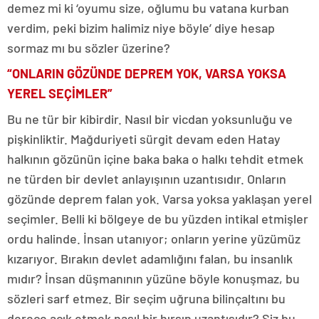
demez mi ki ‘oyumu size, oğlumu bu vatana kurban
verdim, peki bizim halimiz niye böyle’ diye hesap
sormaz mı bu sözler üzerine?
“ONLARIN GÖZÜNDE DEPREM YOK, VARSA YOKSA
YEREL SEÇİMLER”
Bu ne tür bir kibirdir. Nasıl bir vicdan yoksunluğu ve
pişkinliktir. Mağduriyeti sürgit devam eden Hatay
halkının gözünün içine baka baka o halkı tehdit etmek
ne türden bir devlet anlayışının uzantısıdır. Onların
gözünde deprem falan yok. Varsa yoksa yaklaşan yerel
seçimler. Belli ki bölgeye de bu yüzden intikal etmişler
ordu halinde. İnsan utanıyor; onların yerine yüzümüz
kızarıyor. Bırakın devlet adamlığını falan, bu insanlık
mıdır? İnsan düşmanının yüzüne böyle konuşmaz, bu
sözleri sarf etmez. Bir seçim uğruna bilinçaltını bu
derece açık etmek nasıl bir hırsın uzantısıdır? Siz bu