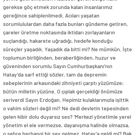
gerekse göç etmek zorunda kalan insanlarımız
gereğince sahiplenilmedi. Acıları yaşatan
sorumlululardan daha fazla bunları gündeme getiren,
çareler üretme noktasında iktidarı zorlayanların
suçlandığı, hakarete uğradığı, hedefe konduğu
süreçler yaşadık. Yaşadık da bitti mi? Ne mümkün. İşte
toplumun birliğinden, beraberliğinden, huzur ve
güveninden sorumlu Sayın Cumhurbaşkanı’nın
Hatay’da sarf ettiği sözler, tam da depremin
sebeplerinin arkasındaki zihniyeti çarptı yüzümüze;
bütün milletin yüzüne. O çıplak gerçekliği önümüze
seriverdi Sayın Erdoğan. Hepimiz kulaklarımızla işittik
o vahim sözleri değil mi? Ne dedi devletin tepesinden
gelen kibir dolu duyarsız ses? ‘Merkezi yönetimle yerel
yönetim el ele vermezse, dayanışma halinde olmazsa,
o şehre herhangi bir şey gelmez. Hatay’a geldi mi? Bak