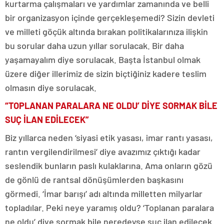
kurtarma çalışmaları ve yardımlar zamanında ve belli
bir organizasyon içinde gerçekleşemedi? Sizin devleti
ve milleti göçük altında bırakan politikalarınıza ilişkin
bu sorular daha uzun yıllar sorulacak. Bir daha
yaşamayalım diye sorulacak. Başta İstanbul olmak
üzere diğer illerimiz de sizin biçtiğiniz kadere teslim
olmasın diye sorulacak.
“TOPLANAN PARALARA NE OLDU’ DİYE SORMAK BİLE
SUÇ İLAN EDİLECEK”
Biz yıllarca neden ‘siyasi etik yasası, imar rantı yasası,
rantın vergilendirilmesi’ diye avazımız çıktığı kadar
seslendik bunların paslı kulaklarına. Ama onların gözü
de gönlü de rantsal dönüşümlerden başkasını
görmedi. ‘İmar barışı’ adı altında milletten milyarlar
topladılar. Peki neye yaramış oldu? ‘Toplanan paralara
ne oldu’ diye sormak bile neredeyse suç ilan edilecek.