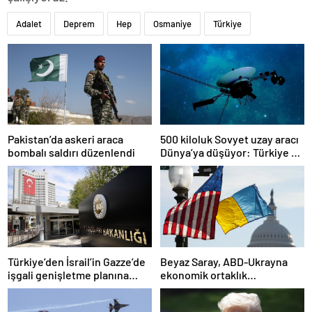
Adalet
Deprem
Hep
Osmaniye
Türkiye
Pakistan’da askeri araca
500 kiloluk Sovyet uzay aracı
bombalı saldırı düzenlendi
Dünya’ya düşüyor: Türkiye de
risk altında
Türkiye’den İsrail’in Gazze’de
Beyaz Saray, ABD-Ukrayna
işgali genişletme planına
ekonomik ortaklık
tepki
anlaşmasının detaylarını
paylaştı