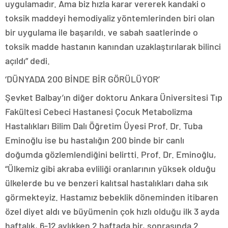
uygulamadır. Ama biz hızla karar vererek kandaki o
toksik maddeyi hemodiyaliz yöntemlerinden biri olan
bir uygulama ile başarıldı. ve sabah saatlerinde o
toksik madde hastanın kanından uzaklaştırılarak bilinci
açıldı” dedi.
‘DÜNYADA 200 BİNDE BİR GÖRÜLÜYOR’
Şevket Balbay’ın diğer doktoru Ankara Üniversitesi Tıp
Fakültesi Cebeci Hastanesi Çocuk Metabolizma
Hastalıkları Bilim Dalı Öğretim Üyesi Prof. Dr. Tuba
Eminoğlu ise bu hastalığın 200 binde bir canlı
doğumda gözlemlendiğini belirtti. Prof. Dr. Eminoğlu,
“Ülkemiz gibi akraba evliliği oranlarının yüksek olduğu
ülkelerde bu ve benzeri kalıtsal hastalıkları daha sık
görmekteyiz. Hastamız bebeklik döneminden itibaren
özel diyet aldı ve büyümenin çok hızlı olduğu ilk 3 ayda
haftalık, 6-12 aylıkken 2 haftada bir, sonrasında 2