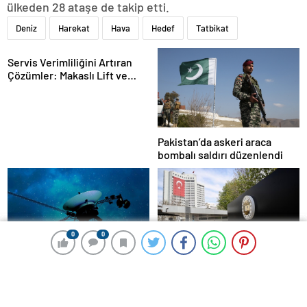
ülkeden 28 ataşe de takip etti.
Deniz
Harekat
Hava
Hedef
Tatbikat
Servis Verimliliğini Artıran
Çözümler: Makaslı Lift ve
Tamirci Lifti Rehberi
Pakistan’da askeri araca
bombalı saldırı düzenlendi
0
0
0
0
500 kiloluk Sovyet uzay aracı
Türkiye’den İsrail’in Gazze’de
Dünya’ya düşüyor: Türkiye de
işgali genişletme planına
risk altında
tepki