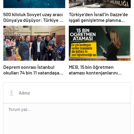
500 kiloluk Sovyet uzay aracı
Türkiye’den İsrail’in Gazze’de
Dünya’ya düşüyor: Türkiye de
işgali genişletme planına
risk altında
tepki
Deprem sonrası İstanbul
MEB, 15 bin öğretmen
okulları 74 bin 11 vatandaşa
ataması kontenjanlarını
kapısını açtı
açıkladı