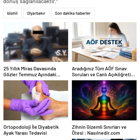
dönüş sağlanılacaktır.”
bismil
Diyarbakır
Son dakika haberler
25 Yıllık Miras Davasında
Aradığınız Tüm AÖF Sınav
Gözler Temmuz Ayındaki
Soruları ve Canlı Açıköğretim
Karar Duruşmasına Çevrildi
Forumu Burada
Ortopodoloji İle Diyabetik
Zihnin Gizemli Sınırları ve
Ayak Yarası Tedavisi
Ötesi : Nasılnedir.com