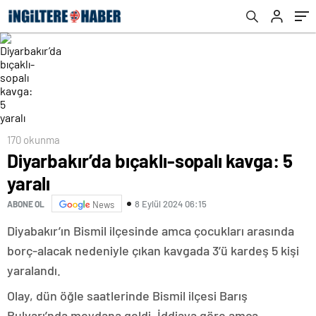
170 okunma
Diyarbakır’da bıçaklı-sopalı kavga: 5
yaralı
8 Eylül 2024 06:15
ABONE OL
News
Diyabakır’ın Bismil ilçesinde amca çocukları arasında
borç-alacak nedeniyle çıkan kavgada 3’ü kardeş 5 kişi
yaralandı.
Olay, dün öğle saatlerinde Bismil ilçesi Barış
Bulvarı’nda meydana geldi. İddiaya göre amca