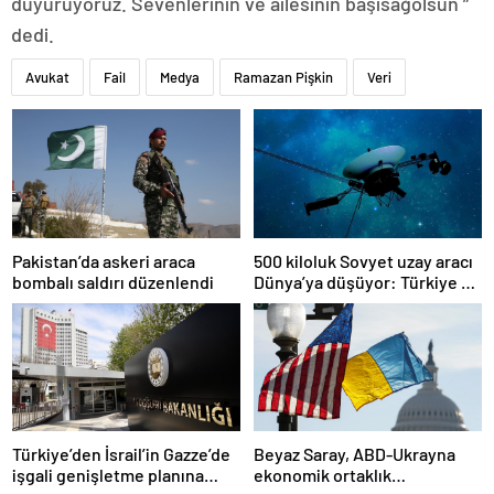
duyuruyoruz. Sevenlerinin ve ailesinin başısağolsun ”
dedi.
Avukat
Fail
Medya
Ramazan Pişkin
Veri
Pakistan’da askeri araca
500 kiloluk Sovyet uzay aracı
bombalı saldırı düzenlendi
Dünya’ya düşüyor: Türkiye de
risk altında
Türkiye’den İsrail’in Gazze’de
Beyaz Saray, ABD-Ukrayna
işgali genişletme planına
ekonomik ortaklık