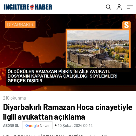
210 okunma
Diyarbakırlı Ramazan Hoca cinayetiyle
ilgili avukattan açıklama
10 Şubat 2024 00:12
ABONE OL
News