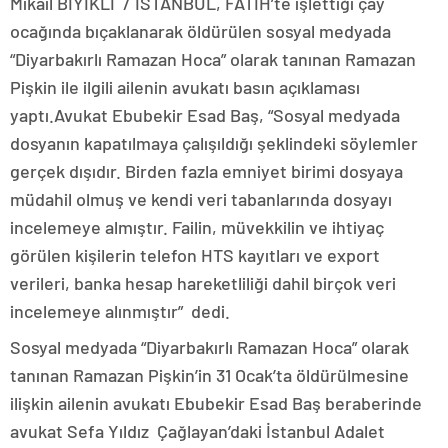
Mikail BIYIKLI / İSTANBUL, FATİH’te işlettiği çay
ocağında bıçaklanarak öldürülen sosyal medyada
“Diyarbakırlı Ramazan Hoca” olarak tanınan Ramazan
Pişkin ile ilgili ailenin avukatı basın açıklaması
yaptı.Avukat Ebubekir Esad Baş, “Sosyal medyada
dosyanın kapatılmaya çalışıldığı şeklindeki söylemler
gerçek dışıdır. Birden fazla emniyet birimi dosyaya
müdahil olmuş ve kendi veri tabanlarında dosyayı
incelemeye almıştır. Failin, müvekkilin ve ihtiyaç
görülen kişilerin telefon HTS kayıtları ve export
verileri, banka hesap hareketliliği dahil birçok veri
incelemeye alınmıştır” dedi.
Sosyal medyada “Diyarbakırlı Ramazan Hoca” olarak
tanınan Ramazan Pişkin’in 31 Ocak’ta öldürülmesine
ilişkin ailenin avukatı Ebubekir Esad Baş beraberinde
avukat Sefa Yıldız Çağlayan’daki İstanbul Adalet