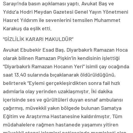
Sarayı’nda basın açıklaması yaptı. Avukat Baş ve
Yıldız’a Hodri Meydan Gazetesi Genel Yayın Yönetmeni
Hasret Yıldırım ile sevenlerini temsilen Muhammet
Karakuş da eşlik etti.
“GİZLİLİK KARARI MAKULDÜR”
Avukat Ebubekir Esad Baş, Diyarbakırlı Ramazan Hoca
olarak bilinen Ramazan Pişkin’in kendisinin işlettiği
“Diyarbakırlı Ramazan Hocanın Yeri” isimli çay ocağında
saat 13.40 sularında bıçaklanarak öldürüldüğünü,
belirterek “Eylemi gerçekleşirdikten sonra fail hızlı
adımlarla olay yerinden uzaklaşmıştır. İki dakika
içerisinde ses ve gürültüleri duyan esnaf ambulansı
çağırmış, müvekkil yakın bölgede bulunan Samatya
Eğitim ve Araştırma Hastanesine kaldırılmıştır. Tüm
müdahalelere rağmen hastanede yaşamını yitiren
müvekkil otopsi işlemleri neticesinde memleketi olan