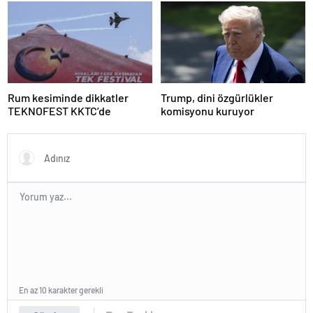
tepki
anlaşmasının detaylarını
paylaştı
Rum kesiminde dikkatler
Trump, dini özgürlükler
TEKNOFEST KKTC’de
komisyonu kuruyor
En az 10 karakter gerekli