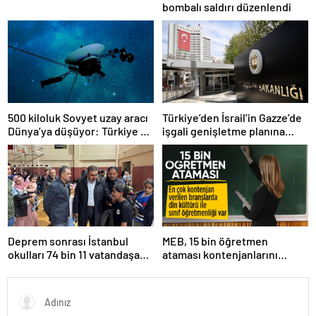
bombalı saldırı düzenlendi
500 kiloluk Sovyet uzay aracı
Türkiye’den İsrail’in Gazze’de
Dünya’ya düşüyor: Türkiye de
işgali genişletme planına
risk altında
tepki
Deprem sonrası İstanbul
MEB, 15 bin öğretmen
okulları 74 bin 11 vatandaşa
ataması kontenjanlarını
kapısını açtı
açıkladı