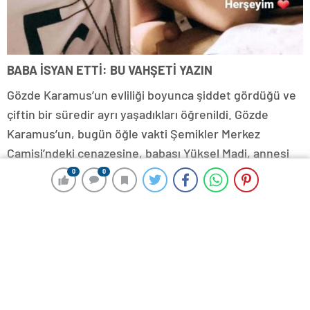
BABA İSYAN ETTİ: BU VAHŞETİ YAZIN
Gözde Karamus’un evliliği boyunca şiddet gördüğü ve
çiftin bir süredir ayrı yaşadıkları öğrenildi. Gözde
Karamus’un, bugün öğle vakti Şemikler Merkez
Camisi’ndeki cenazesine, babası Yüksel Madi, annesi
Gülhan Madi, kardeşi Gamze Aktaş ile yakınları katıldı.
0
0
0
0
Yüksel Madi, kızının tabutunun başında gazetecilere,
“Bu vahşeti yazın. Bu ilk de, son vahşet de değil. Bu
cinayetlere yasayla tedbir alınması lazım. Yüzlerce,
binlerce ocaklar sönüyor” dedi.
Madi, helallik istendiği sırada da gözyaşlarına hakim
olamadı. Yakınlarının da ağladığı Gözde Karamus,