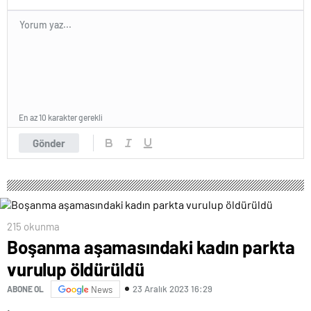
En az 10 karakter gerekli
Gönder
215 okunma
Boşanma aşamasındaki kadın parkta
vurulup öldürüldü
23 Aralık 2023 16:29
ABONE OL
News